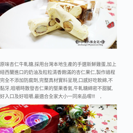
原味杏仁牛軋糖,採用台灣本地生產的手選新鮮雞蛋,加上
紐西蘭進口的奶油及粒粒清香飽滿的杏仁果仁,製作過程
完全不添加防腐劑,完整真材實料呈現,口感好吃軟綿,不
黏牙,咀嚼時散發杏仁果的堅果香氣,牛軋糖綿密不甜膩,
好入口及好咀嚼,最適合全家大小一同來品嚐!!!