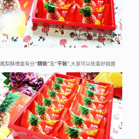
鳳梨酥禮盒有分
“精裝”
及
“平裝”
,大家可以依喜好挑選