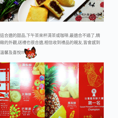
這合適的甜品,下午茶來杯清茶或咖啡,最適合不過了,精
緻的外觀,送禮也很合適,相信收到禮品的親友,皆會感到
溫馨及喜悅!!!