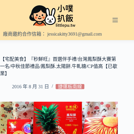
跳
至
主
要
內
廠商邀約合作信箱：
jessicakitty3691@gmail.com
容
【宅配美食】『秒鮮旺』首選伴手禮/台灣鳳梨酥大賽第
一名/中秋佳節禮品/鳳梨酥.太陽餅.牛軋糖/CP值高【已歇
業】
2016 年 8 月 31 日
捷運板南線