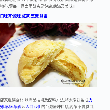
物料,讓每一個太陽餅皆是健康.飽滿及美味!!
口味有:原味.紅茶.芝麻.蜂蜜
店家嚴選食材,以專業技術及配料方法,將太陽餅製成
皮
薄.酥脆.餡香
及
入口即化
的台灣原味口感,內餡不會膩口,