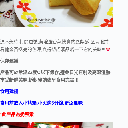
迫不急待,打開包裝,黃澄澄香氣撲鼻的鳳梨酥,呈現眼前,
看他金黃透亮的色澤,真得想趕緊品嚐一下它的美味!!!
保存建議:
產品可於常溫32度C以下保存,避免日光直射及高溫濕熱,
享受新鮮美味,拆封後請儘早食用完畢!!!
食用建議:
食用前放入小烤箱,小火烤5分鐘,更添風味
*此產品為奶蛋素