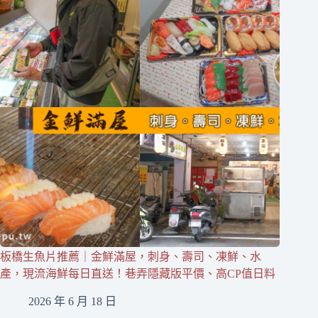
板橋生魚片推薦｜金鮮滿屋，刺身、壽司、凍鮮、水
產，現流海鮮每日直送！巷弄隱藏版平價、高CP值日料
2026 年 6 月 18 日