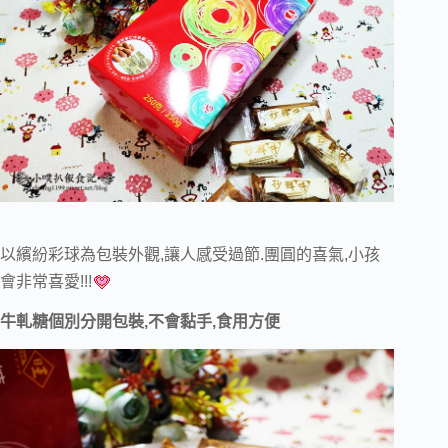
以繽紛彩球為包裝外觀,讓人感受過節.團圓的喜氣,小孩
會非常喜愛!!!
牛軋糖個別分開包裝,不會黏手,
食用方便