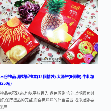
三份禮品:鳳梨酥禮盒(12個精裝).太陽餅(6個裝).牛軋糖
(250g)
禮品宅配送來,均以平放置入,避免傾倒,盒外以塑膠套封
好,保持禮品的完整,而喜氣洋洋的外盒設置,增添過節喜
氣!!!