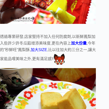
透過專業研發,店家堅持不加入任何防腐劑,以新鮮鳳梨加
入些許少許冬瓜餡增添美味度,更在內容上
加大份量
,今年
的”秒鮮旺”鳳梨酥,
加大SIZE
,比以往加大約三分之一,讓大
家能品嚐美味之外,更有滿足感!!