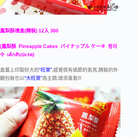
鳳梨酥禮盒(精裝) 12入 360
(
鳳梨酥 Pineapple Cakes
パイナップル ケーキ
펑리
수
เค้กสับปะรด
)
盒蓋上印製好大的
“旺萊”
,感覺很有過節的氣氛,精裝的外
觀包裝也以
“大旺萊”
為主題,增添喜氣!!!