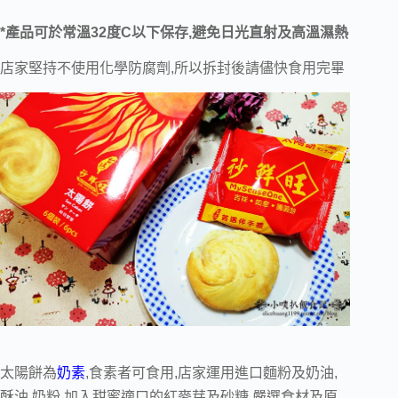
*產品可於常溫32度C以下保存,避免日光直射及高溫濕熱
店家堅持不使用化學防腐劑,所以拆封後請儘快食用完畢
太陽餅為
奶素
,食素者可食用,店家運用進口麵粉及奶油,
酥油.奶粉,加入甜蜜適口的紅麥芽及砂糖,嚴選食材及原