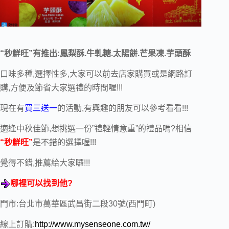
“秒鮮旺”有推出:鳳梨酥.牛軋糖.太陽餅.芒果凍.芋頭酥
口味多種,選擇性多,大家可以前去店家購買或是網路訂
購,方便及節省大家選禮的時間喔!!!
現在有
買三送一
的活動,有興趣的朋友可以參考看看!!!
適逢中秋佳節,想挑選一份”禮輕情意重”的禮品嗎?相信
“秒鮮旺”
是不錯的選擇喔!!!
覺得不錯,推薦給大家囉!!!
哪裡可以找到他?
門市:台北市萬華區武昌街二段30號(西門町)
線上訂購:
http://www.mysenseone.com.tw/