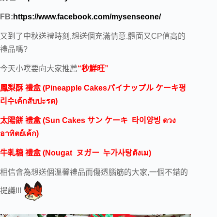
FB:
https://www.facebook.com/mysenseone/
又到了中秋送禮時刻,想送個充滿情意.體面又CP值高的
禮品嗎?
今天小噗要向大家推薦
“秒鮮旺”
鳳梨酥 禮盒 (
Pineapple Cakes
パイナップル ケーキ
펑
리수
เค้กสับปะรด
)
太陽餅 禮盒 (
Sun Cakes
サン ケーキ
타이양빙
ดวง
อาทิตย์เค้ก
)
牛軋糖 禮盒 (
Nougat
ヌガー
누가사탕
ตังเม
)
相信會為想送個溫馨禮品而傷透腦筋的大家,一個不錯的
提議!!!