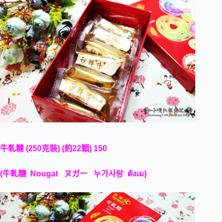
牛軋糖 (250克裝) (約22顆) 150
(
牛軋糖 Nougat ヌガー
누가사탕
ตังเม
)