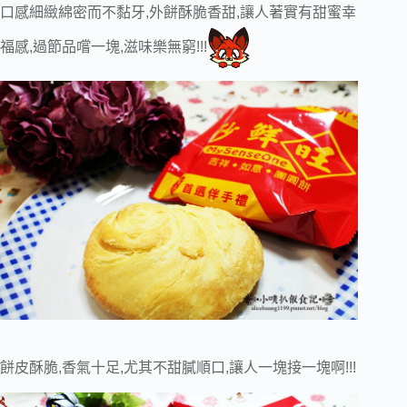
口感細緻綿密而不黏牙,外餅酥脆香甜,讓人著實有甜蜜幸
福感,過節品嚐一塊,滋味樂無窮!!!
餅皮酥脆,香氣十足,尤其不甜膩順口,讓人一塊接一塊啊!!!