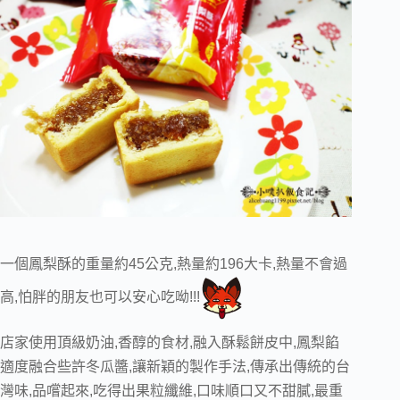
一個鳳梨酥的重量約45公克,熱量約196大卡,熱量不會過
高,怕胖的朋友也可以安心吃呦!!!
店家使用頂級奶油,香醇的食材,融入酥鬆餅皮中,鳳梨餡
適度融合些許冬瓜醬,讓新穎的製作手法,傳承出傳統的台
灣味,品嚐起來,吃得出果粒纖維,口味順口又不甜膩,最重