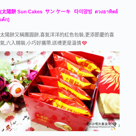
(
太陽餅
Sun Cakes
サン ケーキ
타이양빙
ดวงอาทิตย์
เค้ก
)
太陽餅又稱團圓餅,喜氣洋洋的紅色包裝,更添節慶的喜
氣,六入精裝,小巧好攜帶,送禮更是溫情