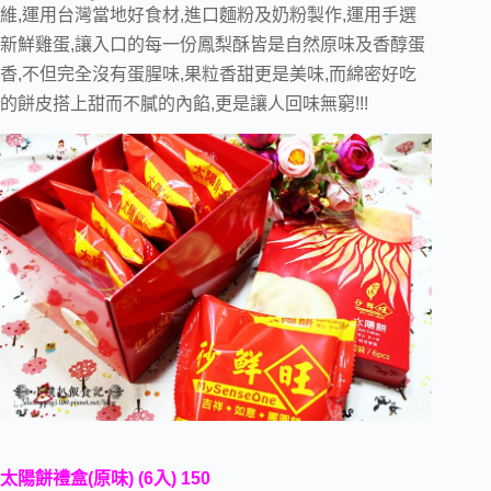
維,運用台灣當地好食材,進口麵粉及奶粉製作,運用手選
新鮮雞蛋,讓入口的每一份鳳梨酥皆是自然原味及香醇蛋
香,不但完全沒有蛋腥味,果粒香甜更是美味,而綿密好吃
的餅皮搭上甜而不膩的內餡,更是讓人回味無窮!!!
太陽餅禮盒(原味) (6入) 150