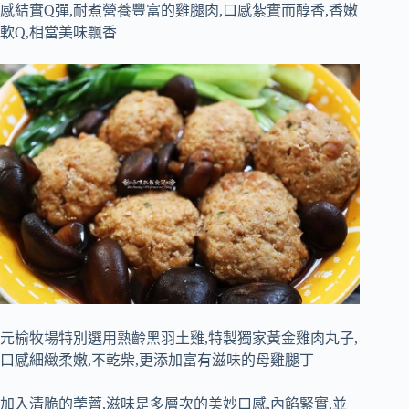
感結實Q彈,耐煮營養豐富的雞腿肉,口感紮實而醇香,香嫩
軟Q,相當美味飄香
元榆牧場特別選用熟齡黑羽土雞,特製獨家黃金雞肉丸子,
口感細緻柔嫩,不乾柴,更添加富有滋味的母雞腿丁
加入清脆的荸薺,滋味是多層次的美妙口感,內餡緊實,並