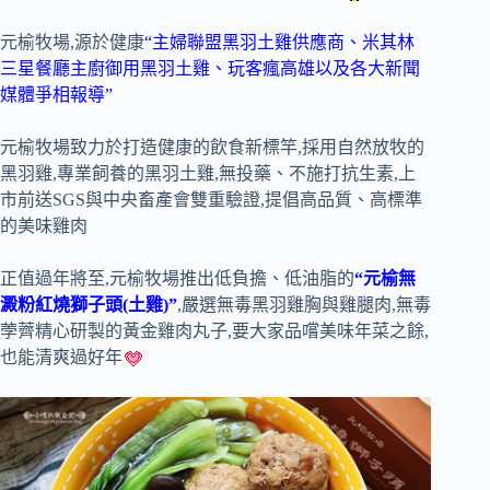
元榆牧場,源於健康
“主婦聯盟黑羽土雞供應商、米其林
三星餐廳主廚御用黑羽土雞、玩客瘋高雄以及各大新聞
媒體爭相報導”
元榆牧場致力於打造健康的飲食新標竿,採用自然放牧的
黑羽雞,專業飼養的黑羽土雞,無投藥、不施打抗生素,上
市前送SGS與中央畜產會雙重驗證,提倡高品質、高標準
的美味雞肉
正值過年將至,元榆牧場推出低負擔、低油脂的
“元榆無
澱粉紅燒獅子頭(土雞)”
,嚴選無毒黑羽雞胸與雞腿肉,無毒
荸薺精心研製的黃金雞肉丸子,要大家品嚐美味年菜之餘,
也能清爽過好年