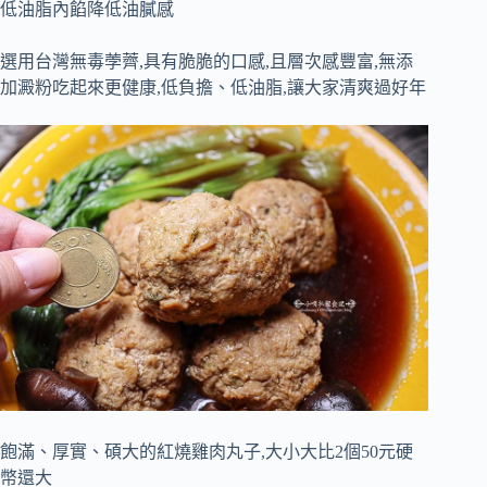
低油脂內餡降低油膩感
選用台灣無毒荸薺,具有脆脆的口感,且層次感豐富,無添
加澱粉吃起來更健康,低負擔、低油脂,讓大家清爽過好年
飽滿、厚實、碩大的紅燒雞肉丸子,大小大比2個50元硬
幣還大