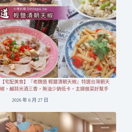
【宅配美食】『老魏道 輕鹽漬朝天椒』特選台灣朝天
椒，鹹蒜米酒三香，無油少鈉低卡，主婦做菜好幫手
2026 年 6 月 27 日