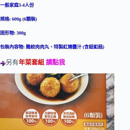
一般家庭
3-4
人份
規格:
600g (6
顆裝
)
固形物:
300g
包裝內容物:
雞絞肉肉丸、
特製紅燒醬汁
(
含鈕釦菇
)
另有
年菜套組
請點我