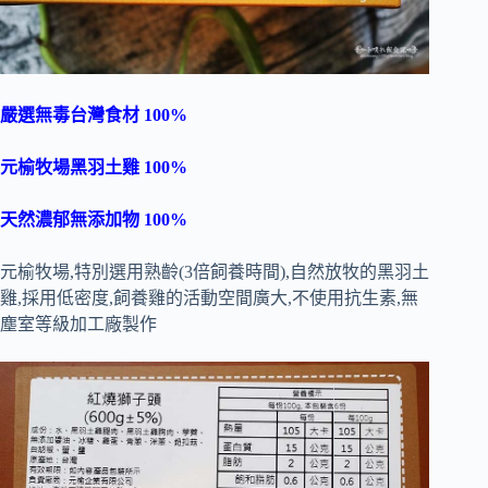
嚴選無毒台灣食材 100%
元榆牧場黑羽土雞 100%
天然濃郁無添加物 100%
元榆牧場,特別選用熟齡(3倍飼養時間),自然放牧的黑羽土
雞,採用低密度,飼養雞的活動空間廣大,不使用抗生素,無
塵室等級加工廠製作