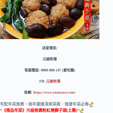
店家資訊:
元榆牧場
客服電話: 0800-880-247 (愛吃雞)
FB:
元榆牧場
官網:
https://www.yuanyuco.com/
宅配年菜推薦、過年圍爐清爽菜餚、健康年菜必推
“《極品年菜》元榆無澱粉紅燒獅子頭(土雞)”