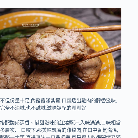
不但份量十足,內餡飽滿紮實,口感透出雞肉的醇香滋味,
完全不油膩,也不鹹膩,滋味調配的剛剛好
搭配馥郁清香、鹹甜滋味的紅燒醬汁,入味滿滿,口味相當
多層次,一口咬下,那美味飄香的雞絞肉,在口中香氣滿溢,
整整一大顆,真得無法一口品嚐完,真是讓人吃得開懷又滿