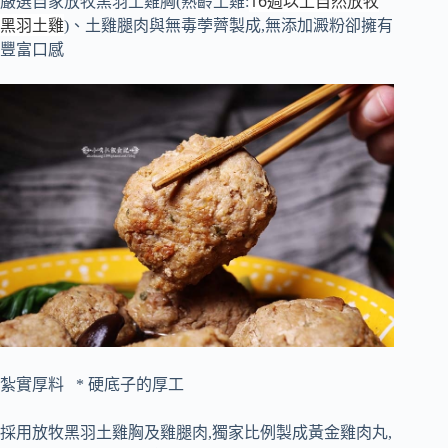
16週以上自然放牧
嚴選自家放牧黑羽土雞胸(熟齡土雞:
黑羽土雞
)、土雞腿肉與無毒荸薺製成,無添加澱粉卻擁有
豐富口感
紮實厚料
* 硬底子的
厚工
採用放牧黑羽土雞胸及雞腿肉,獨家比例製成黃金雞肉丸,