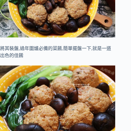
將其裝盤,過年圍爐必備的菜餚,簡單擺盤一下,就是一道
出色的佳餚