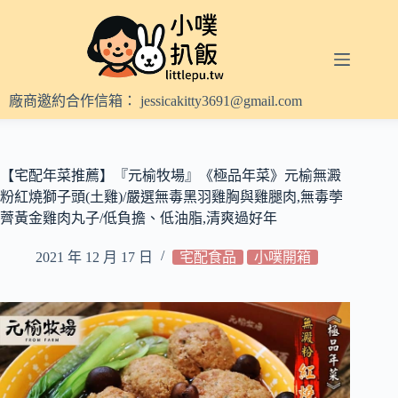
跳
至
主
要
內
廠商邀約合作信箱：
jessicakitty3691@gmail.com
容
【宅配年菜推薦】『元榆牧場』《極品年菜》元榆無澱
粉紅燒獅子頭(土雞)/嚴選無毒黑羽雞胸與雞腿肉,無毒荸
薺黃金雞肉丸子/低負擔、低油脂,清爽過好年
2021 年 12 月 17 日
宅配食品
小噗開箱