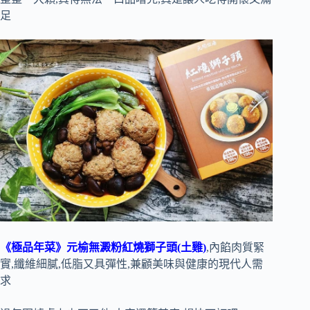
足
《極品年菜》元榆無澱粉紅燒獅子頭(土雞)
,內餡肉質緊
實,纖維細膩,低脂又具彈性,兼顧美味與健康的現代人需
求