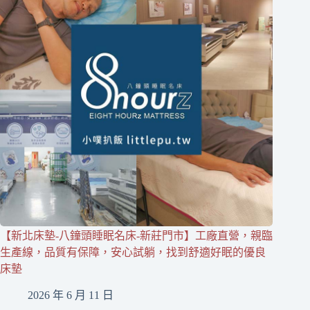
【新北床墊-八鐘頭睡眠名床-新莊門市】工廠直營，親臨
生產線，品質有保障，安心試躺，找到舒適好眠的優良
床墊
2026 年 6 月 11 日