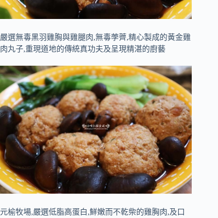
嚴選無毒黑羽雞胸與雞腿肉,無毒荸薺,精心製成的黃金雞
肉丸子,重現道地的傳統真功夫及呈現精湛的廚藝
元榆牧場,嚴選低脂高蛋白,鮮嫩而不乾柴的雞胸肉,及口