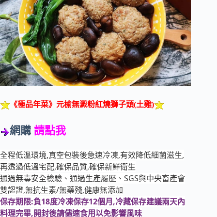
《極品年菜》元榆無澱粉紅燒獅子頭(土雞)
網購
請點我
全程低溫環境,真空包裝後急速冷凍,有效降低細菌滋生,
再透過低溫宅配,確保品質,確保新鮮衛生
通過無毒安全檢驗、通過生產履歷、SGS與中央畜產會
雙認證,無抗生素/無藥殘,健康無添加
保存期限:負18度冷凍保存12個月,冷藏保存建議兩天內
料理完畢,開封後請儘速食用以免影響風味