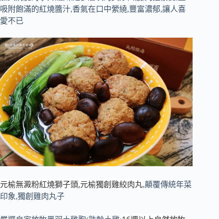
吸附飽滿的紅燒醬汁,香氣在口中縈繞,豐富濃郁,讓人喜
愛不已
元榆無澱粉紅燒獅子頭,元榆獨創雞絞肉丸
,顛覆傳統年菜
印象,獨創雞肉丸子