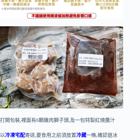
打開包裝,裡面有6顆雞肉獅子頭,及一包特製紅燒醬汁
以
冷凍宅配
寄送,要食用之前須放置
冷藏
一晚,確認退冰