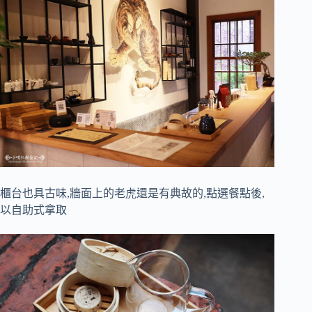
櫃台也具古味,牆面上的老虎還是有典故的,點選餐點後,
以自助式拿取