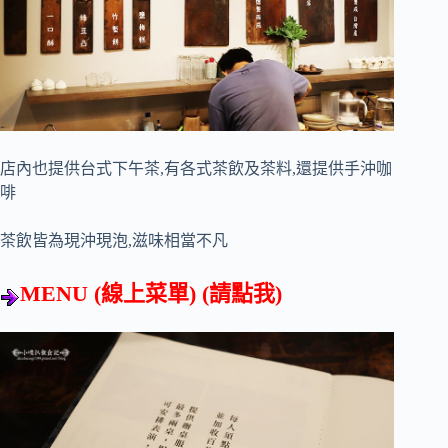
店內也提供台式下午茶,有各式茶飲及茶料,還提供手沖咖
啡
茶飲皆為現沖現泡,滋味相當不凡
MENU (線上菜單)
(請點我)