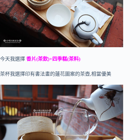
今天我選擇
香片(茶飲)+四季糕(茶料)
茶杯我選擇印有書法畫的蓮花圖案的茶壺,相當優美