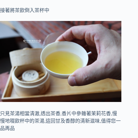
接著將茶飲倒入茶杯中
只見茶湯相當清澈,透出茶香,香片中參雜著茉莉花香,慢
慢地啜飲杯中的茶湯,這回甘及香醇的清新滋味,值得您一
品再品