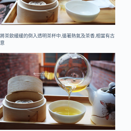
將茶飲緩緩的倒入透明茶杯中,循著熱氣及茶香,相當有古
意