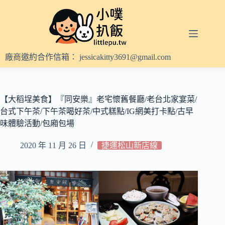
跳
至
主
要
內
廠商邀約合作信箱：
jessicakitty3691@gmail.com
容
【大稻埕美食】『同安樂』老宅懷舊餐廳/老台北家宴菜/
台式下午茶/下午茶喝好茶/中式糕點/IG網美打卡點/古早
味體驗活動/包廂包場
2020 年 11 月 26 日
捷運松山新店線