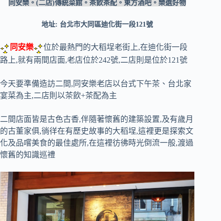
同安樂。(二店)傳統菜館。茶飲茶配。東方酒吧。樂選好物
地址: 台北市大同區迪化街一段121號
同安樂
位於最熱門的大稻埕老街上,在迪化街一段
路上,就有兩間店面,老店位於242號,二店則是位於121號
今天要準備造訪二間,同安樂老店以台式下午茶、台北家
宴菜為主,二店則以茶飲+茶配為主
二間店面皆是古色古香,伴隨著懷舊的建築設置,及有歲月
的古董家俱,徜徉在有歷史故事的大稻埕,這裡更是探索文
化及品嚐美食的最佳處所,在這裡彷彿時光倒流一般,渡過
懷舊的知識巡禮