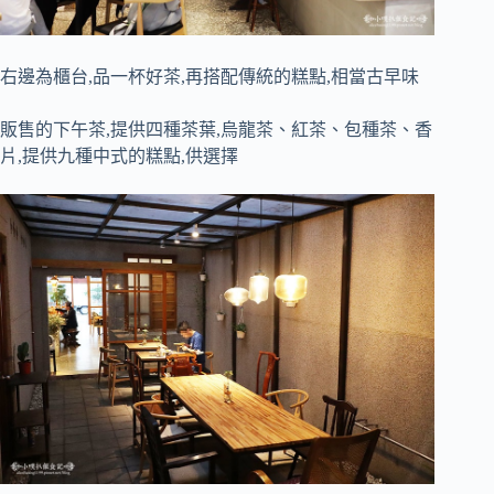
右邊為櫃台,品一杯好茶,再搭配傳統的糕點,相當古早味
販售的下午茶,提供四種茶葉,烏龍茶、紅茶、包種茶、香
片,提供九種中式的糕點,供選擇