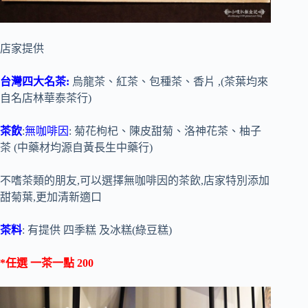
店家提供
台灣四大名茶:
烏龍茶、紅茶、包種茶、香片 ,(茶葉均來
自名店林華泰茶行)
茶飲
:
無咖啡因
: 菊花枸杞、陳皮甜菊、洛神花茶、柚子
茶 (中藥材均源自黃長生中藥行)
不嗜茶類的朋友,可以選擇無咖啡因的茶飲,店家特別添加
甜菊葉,更加清新適口
茶料
: 有提供 四季糕 及冰糕(綠豆糕)
*任選 一茶一點 200