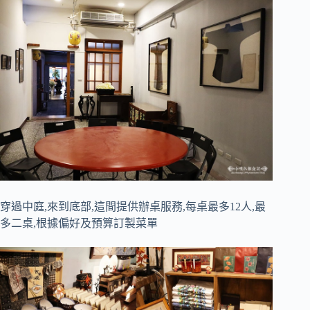
穿過中庭,來到底部,這間提供辦桌服務,每桌最多12人,最
多二桌,根據偏好及預算訂製菜單