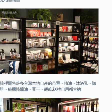
這裡販售許多台灣本地自產的茶葉、精油、沐浴乳、咖
啡、純釀造醬油、豆干、餅乾,送禮自用都合適