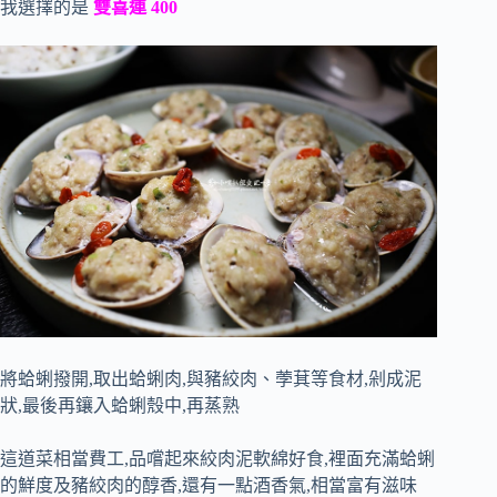
我選擇的是
雙喜連 400
將蛤蜊撥開,取出蛤蜊肉,與豬絞肉、荸萁等食材,剁成泥
狀,最後再鑲入蛤蜊殼中,再蒸熟
這道菜相當費工,品嚐起來絞肉泥軟綿好食,裡面充滿蛤蜊
的鮮度及豬絞肉的醇香,還有一點酒香氣,相當富有滋味