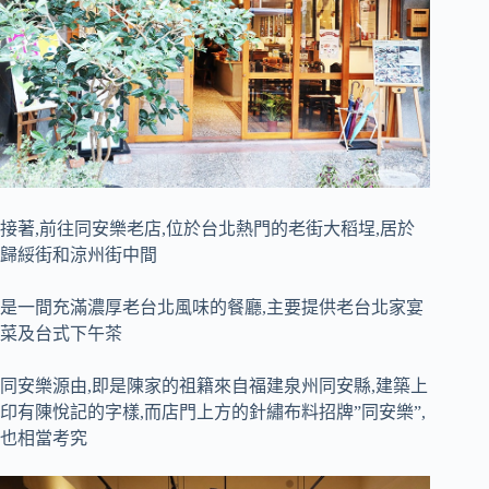
接著,前往同安樂老店,位於台北熱門的老街大稻埕,居於
歸綏街和涼州街中間
是一間充滿濃厚老台北風味的餐廳,主要提供老台北家宴
菜及台式下午茶
同安樂源由,即是陳家的祖籍來自福建泉州同安縣,建築上
印有陳悅記的字樣,而店門上方的針繡布料招牌”同安樂”,
也相當考究