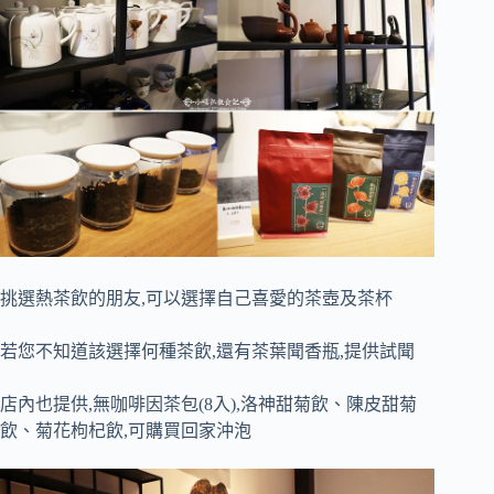
挑選熱茶飲的朋友,可以選擇自己喜愛的茶壺及茶杯
若您不知道該選擇何種茶飲,還有茶葉聞香瓶,提供試聞
店內也提供,無咖啡因茶包(8入),洛神甜菊飲、陳皮甜菊
飲、菊花枸杞飲,可購買回家沖泡