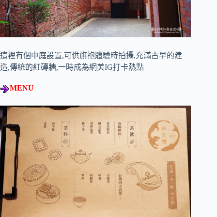
這裡有個中庭設置,可供旗袍體驗時拍攝,充滿古早的建
造,傳統的紅磚牆,一時成為網美IG打卡熱點
MENU