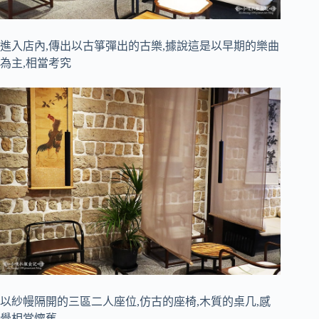
進入店內,傳出以古箏彈出的古樂,據說這是以早期的樂曲
為主,相當考究
以紗幔隔開的三區二人座位,仿古的座椅,木質的桌几,感
覺相當懷舊