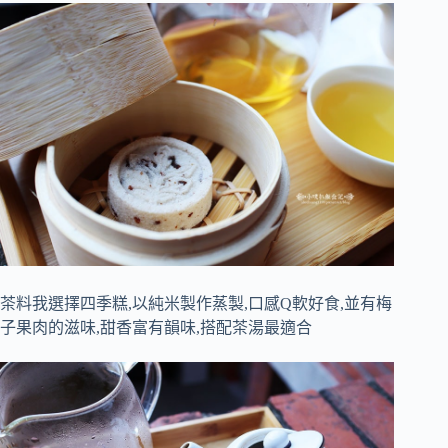
茶料我選擇四季糕,以純米製作蒸製,口感Q軟好食,並有梅
子果肉的滋味,甜香富有韻味,搭配茶湯最適合