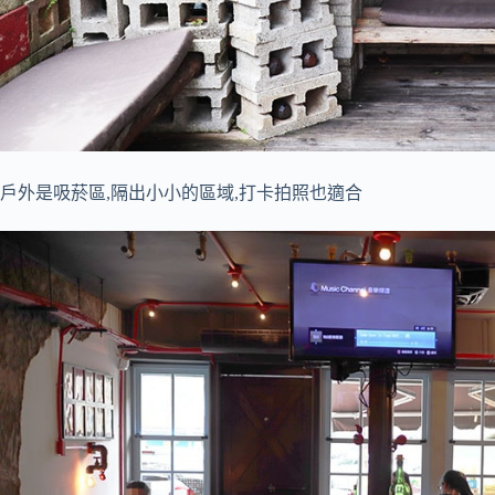
戶外是吸菸區,隔出小小的區域,打卡拍照也適合