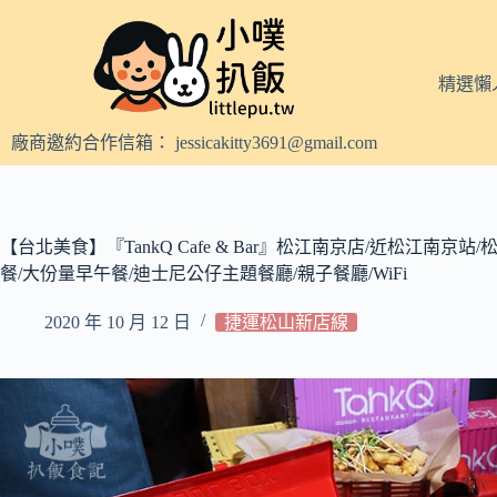
跳
至
主
精選懶
要
內
廠商邀約合作信箱：
jessicakitty3691@gmail.com
容
【台北美食】『TankQ Cafe & Bar』松江南京店/近松江南京
餐/大份量早午餐/迪士尼公仔主題餐廳/親子餐廳/WiFi
2020 年 10 月 12 日
捷運松山新店線