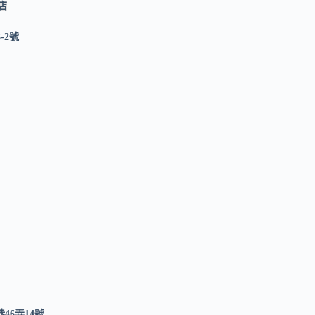
京店
-2號
46弄14號