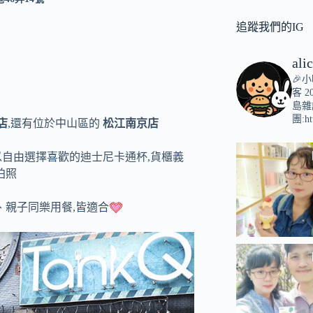
追蹤我們的IG
ali
🎉
客
2
島雜
團:ht
店
,還有位於中山區的
松江南京店
以自由選擇喜歡的迪士尼卡通杯,貨櫃義
拍照
、親子同樂用餐,皆適合