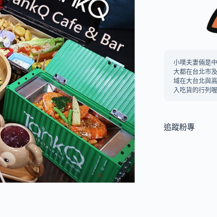
小噗夫妻倆是
大都在台北市
域在大台北與
入吃貨的行列喔
追蹤粉專