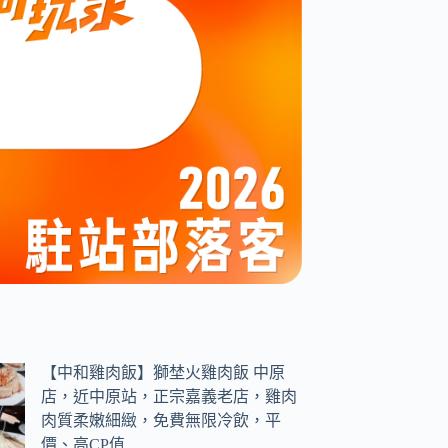
【中和雞肉飯】獅埜火雞肉飯 中原
店，近中原站，正宗嘉義老店，雞肉
肉質柔嫩細緻，免費無限冷飲，平
價、高CP值