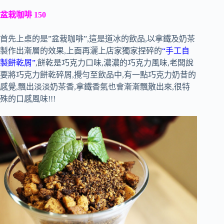
盆栽咖啡 150
首先上桌的是”盆栽咖啡”,這是道冰的飲品,以拿鐵及奶茶
製作出漸層的效果,上面再灑上店家獨家捏碎的
“手工自
製餅乾屑”
,餅乾是巧克力口味,濃濃的巧克力風味,老闆說
要將巧克力餅乾碎屑,攪勻至飲品中,有一點巧克力奶昔的
感覺,飄出淡淡奶茶香,拿鐵香氣也會漸漸飄散出來,很特
殊的口感風味!!!