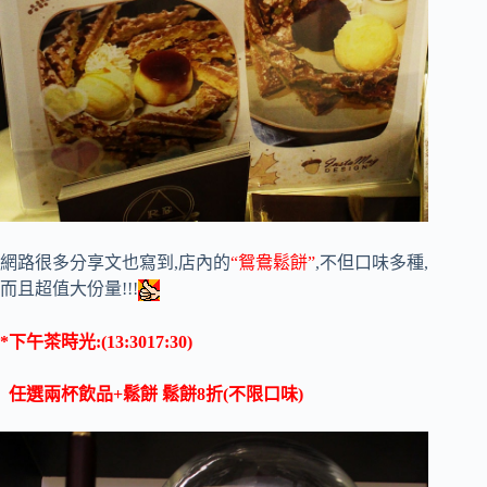
網路很多分享文也寫到,店內的
“鴛鴦鬆餅”
,不但口味多種,
而且超值大份量!!!
*下午茶時光:(13:3017:30)
任選兩杯飲品+鬆餅 鬆餅8折(不限口味)