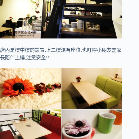
店內是樓中樓的設置,上二樓還有座位,也叮嚀小朋友需家
長陪伴上樓,注意安全!!!