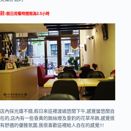
假日用餐時間限為2.5小時
註:
店內採光還不錯,假日來這裡渡過悠閒下午,感覺蠻悠閒自
在的,店內有一些昏黃的鎢絲燈及垂釣的花草吊飾,感覺很
有舒適的優雅氛圍,我很喜歡這裡給人自在的感覺!!!