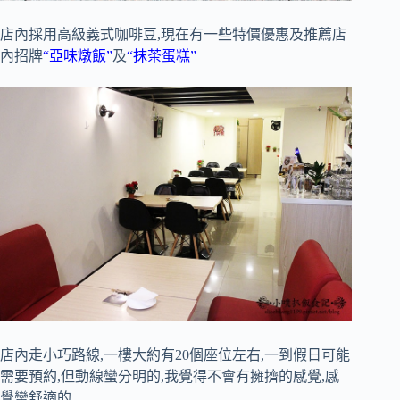
店內採用高級義式咖啡豆,現在有一些特價優惠及推薦店
內招牌
“亞味燉飯”
及
“抹茶蛋糕”
店內走小巧路線,一樓大約有20個座位左右,一到假日可能
需要預約,但動線蠻分明的,我覺得不會有擁擠的感覺,感
覺蠻舒適的