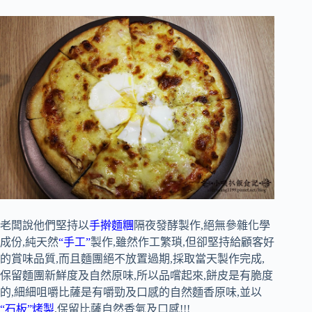
老闆說他們堅持以
手擀麵糰
隔夜發酵製作,絕無參雜化學
成份,純天然
“手工”
製作,雖然作工繁瑣,但卻堅持給顧客好
的賞味品質,而且麵團絕不放置過期,採取當天製作完成,
保留麵團新鮮度及自然原味,所以品嚐起來,餅皮是有脆度
的,細細咀嚼比薩是有嚼勁及口感的自然麵香原味,並以
“石板”烤製
,保留比薩自然香氣及口感!!!