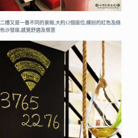
二樓又是一番不同的景緻,大約12個座位,繽紛的紅色及綠
色沙發座,感覺舒適及愜意