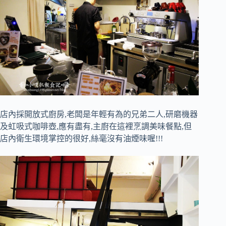
店內採開放式廚房,老闆是年輕有為的兄弟二人,研磨機器
及虹吸式咖啡壺,應有盡有,主廚在這裡烹調美味餐點,但
店內衛生環境掌控的很好,絲毫沒有油煙味喔!!!