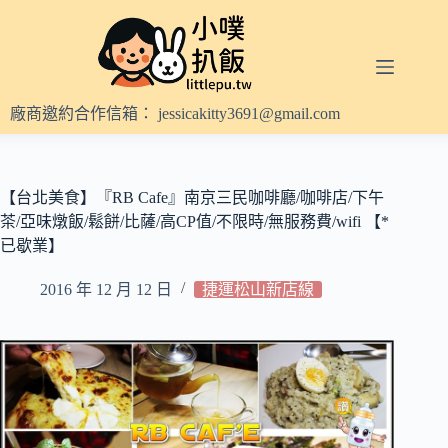
跳
至
主
要
內
廠商邀約合作信箱：
jessicakitty3691@gmail.com
容
【台北美食】『RB Cafe』南京三民咖啡廳/咖啡店/下午
茶/亞味燉飯/鬆餅/比薩/高CP值/不限時/無服務費/wifi 【*
已歇業】
2016 年 12 月 12 日
捷運松山新店線