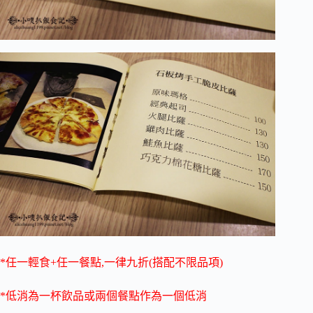
*任一輕食+任一餐點,一律九折(搭配不限品項)
*低消為一杯飲品或兩個餐點作為一個低消