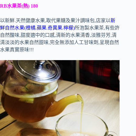
RB水果茶(熱) 180
以新鮮.天然健康水果,取代果糖及果汁調味包,店家以
新
鮮自然水果(橙橘.蘋果.奇異果.檸檬)
所泡製水果茶,有些許
自然酸味,甜度適中的口感,清新的水果清香,淡雅芬芳,清
清淡淡的水果自然甜味,完全無添加人工甘味劑,呈現自然
水果真實原味!!!