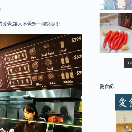
!
感覺,讓人不覺想一探究竟!!!
Lo
愛食記