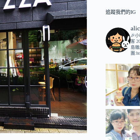
追蹤我們的IG
ali
🎉
客
2
島雜
團:ht