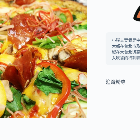
小噗夫妻倆是
大都在台北市
域在大台北與
入吃貨的行列喔
追蹤粉專