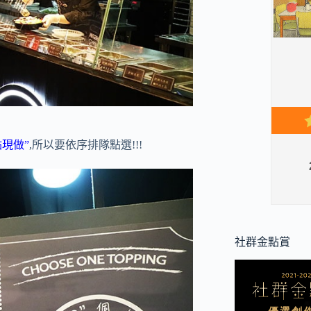
點現做”
,所以要依序排隊點選!!!
社群金點賞