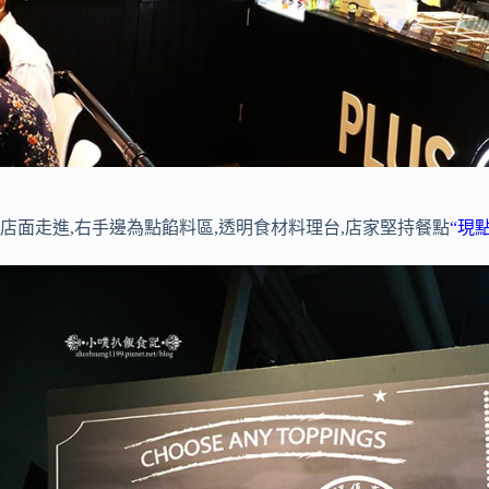
店面走進,右手邊為點餡料區,透明食材料理台,店家堅持餐點
“現