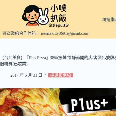
跳
至
主
精選懶
要
內
廠商邀約合作信箱：
jessicakitty3691@gmail.com
容
【台北美食】『Plus Pizza』東區披薩/梁靜茹開的店/客製化披
服務費(已歇業)
2017 年 5 月 31 日
捷運板南線