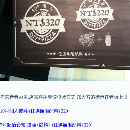
先來看看菜單,店家將用餐價位及方式,都大方的標示在看板上!!!
10吋個人披薩 (任選無限配料) 320
7吋超值套餐(披薩+飲料) (任選無限配料) 220