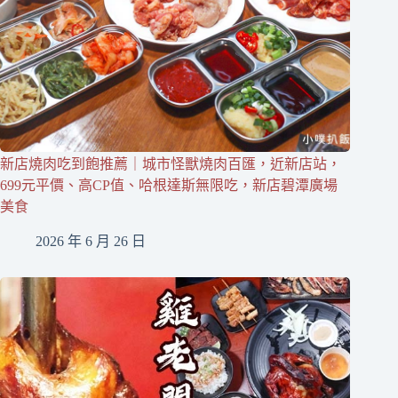
新店燒肉吃到飽推薦｜城市怪獸燒肉百匯，近新店站，
699元平價、高CP值、哈根達斯無限吃，新店碧潭廣場
美食
2026 年 6 月 26 日