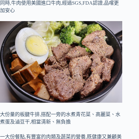
同時,牛肉使用美國進口牛肉,經過SGS,FDA
認證,品嚐更
加安心
大份量的板腱牛排,搭配一旁的水煮青花菜、高麗菜、水
煮蛋及滷豆干,相當清新、無負擔
一大份餐點,有豐富的肉類及蔬菜的營養,既健康又兼顧美