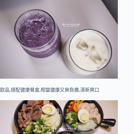
飲品,搭配健康餐盒,相當健康又無負擔,清新爽口