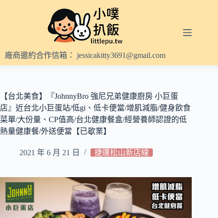
跳
至
主
要
內
廠商邀約合作信箱：
jessicakitty3691@gmail.com
容
【台北美食】『JohnnyBro 強尼兄弟健康廚房 小巨蛋
店』近台北小巨蛋站/低gi、低卡便當/增肌減脂/健身飲食
菜單/大份量、CP值高/台北健康餐盒/經營養師認證的低
熱量健康餐/外送便當【已歇業】
2021 年 6 月 21 日
捷運松山新店線