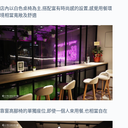
店內以白色桌椅為主,搭配富有時尚感的設置,感覺用餐環
境相當寬敞及舒適
靠窗高腳椅的單獨座位,即使一個人來用餐,也相當自在