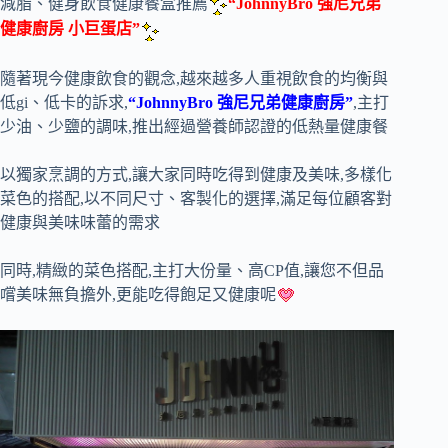
減脂、健身飲食健康餐盒推薦
“JohnnyBro 強尼兄弟
健康廚房 小巨蛋店”
隨著現今健康飲食的觀念,越來越多人重視飲食的均衡與
低gi、低卡的訴求,
“JohnnyBro 強尼兄弟健康廚房”
,主打
少油、少鹽的調味,推出經過營養師認證的低熱量健康餐
以獨家烹調的方式,讓大家同時吃得到健康及美味,多樣化
菜色的搭配,以不同尺寸、客製化的選擇,滿足每位顧客對
健康與美味味蕾的需求
同時,精緻的菜色搭配,主打大份量、高CP值,讓您不但品
嚐美味無負擔外,更能吃得飽足又健康呢