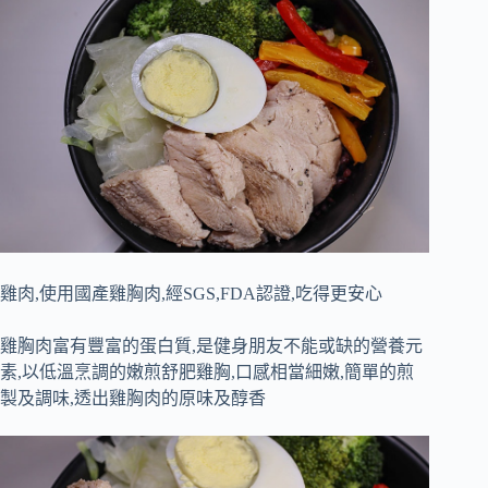
雞肉,使用國產雞胸肉,經
SGS,FDA
認證,吃得更安心
雞胸肉富有豐富的蛋白質,是健身朋友不能或缺的營養元
素,以低溫烹調的嫩煎舒肥雞胸,口感相當細嫩,簡單的煎
製及調味,透出雞胸肉的原味及醇香