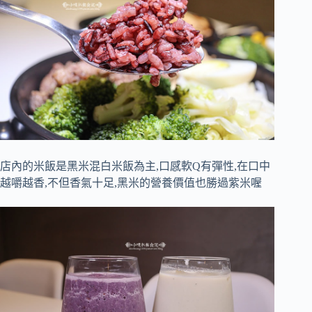
店內的米飯是黑米混白米飯為主,口感軟Q有彈性,在口中
越嚼越香,不但香氣十足,黑米的營養價值也勝過紫米喔