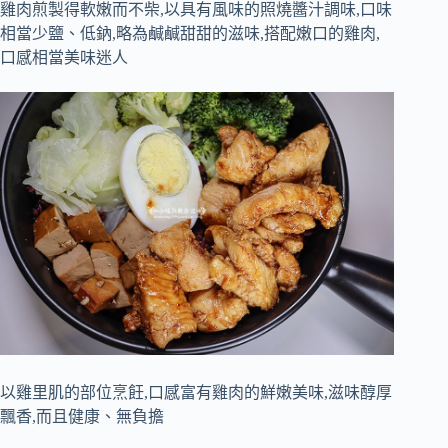
雞肉煎製得軟嫩而不柴,以具有風味的照燒醬汁調味,口味
相當少鹽、低鈉,略為鹹鹹甜甜的滋味,搭配嫩口的雞肉,
口感相當美味迷人
以雞里肌的部位烹飪,口感富有雞肉的鮮嫩美味,滋味醇厚
飄香,而且健康、無負擔