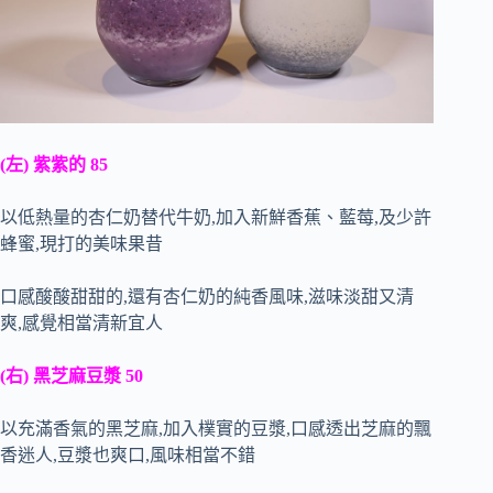
(左) 紫紫的 85
以低熱量的杏仁奶替代牛奶,加入新鮮香蕉、藍莓,及少許
蜂蜜,現打的美味果昔
口感酸酸甜甜的,還有杏仁奶的純香風味,滋味淡甜又清
爽,感覺相當清新宜人
(右) 黑芝麻豆漿 50
以充滿香氣的黑芝麻,加入樸實的豆漿,口感透出芝麻的飄
香迷人,豆漿也爽口,風味相當不錯