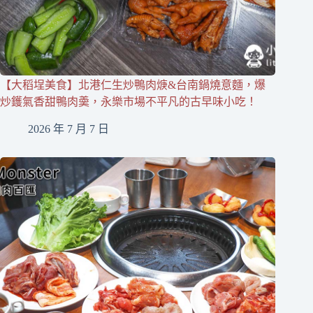
【大稻埕美食】北港仁生炒鴨肉焿&台南鍋燒意麵，爆
炒鑊氣香甜鴨肉羮，永樂市場不平凡的古早味小吃！
2026 年 7 月 7 日