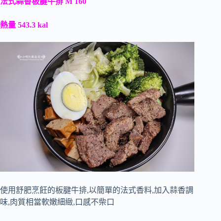
法式蒜香板腱牛排 M 160
熱量 543.3 kal
使用舒肥烹飪的板腱牛排,以簡單的法式香料,加入蒜香調
味,肉質相當軟嫩細緻,口感不柴口