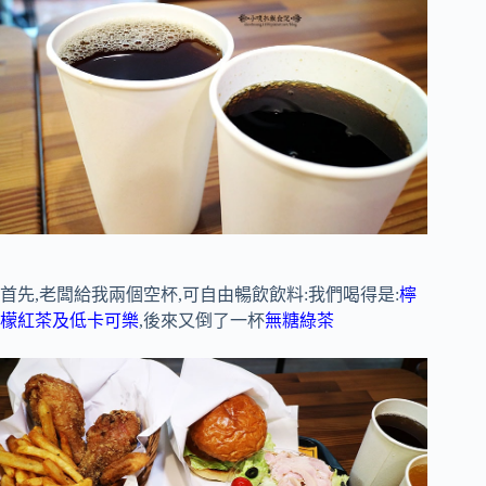
首先,老闆給我兩個空杯,可自由暢飲飲料:我們喝得是:
檸
檬紅茶及低卡可樂
,後來又倒了一杯
無糖綠茶