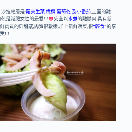
沙拉底層是:
蘿美生菜.橄欖.葡萄乾.及小番茄
,上面的雞
肉,是減肥女性的最愛!!!
完全以
水煮
的雞腿肉,具有新
鮮肉質的鮮甜感,肉質很軟嫩,加上新鮮蔬菜,很
“輕食”
的享
受!!!