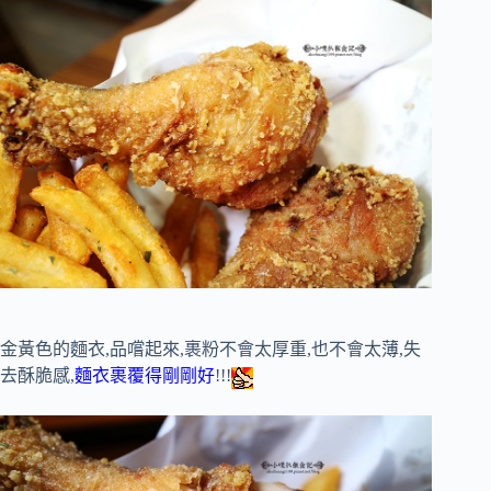
金黃色的麵衣,品嚐起來,裹粉不會太厚重,也不會太薄,失
去酥脆感,
麵衣裹覆得剛剛好
!!!