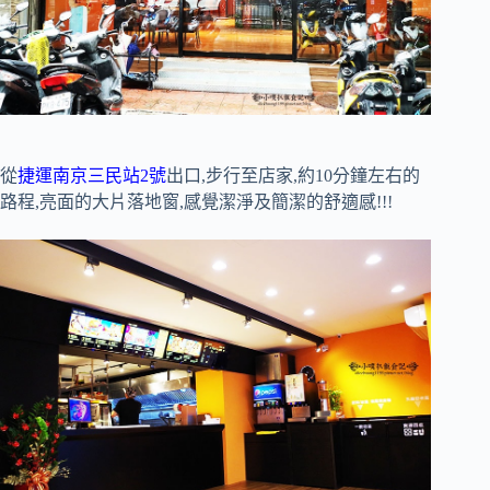
從
捷運南京三民站2號
出口,步行至店家,約10分鐘左右的
路程,亮面的大片落地窗,感覺潔淨及簡潔的舒適感!!!