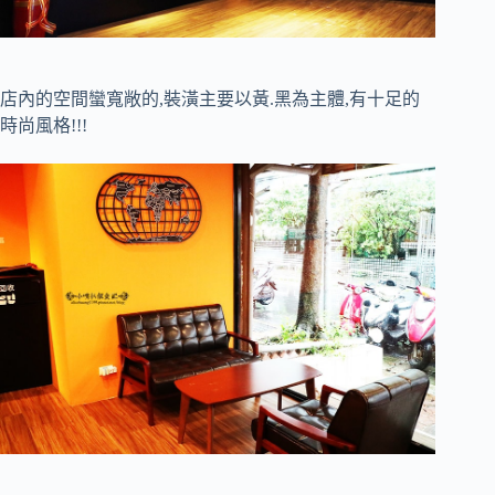
店內的空間蠻寬敞的,裝潢主要以黃.黑為主體,有十足的
時尚風格!!!