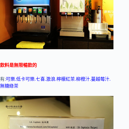
飲料是無限暢飲的
有:
可樂.低卡可樂.七喜.激浪.檸檬紅茶.柳橙汁.蔓越莓汁.
無糖綠茶