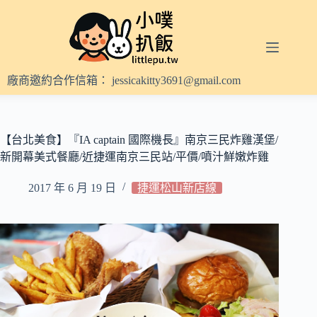
跳
至
主
要
內
廠商邀約合作信箱：
jessicakitty3691@gmail.com
容
【台北美食】『IA captain 國際機長』南京三民炸雞漢堡/
新開幕美式餐廳/近捷運南京三民站/平價/噴汁鮮嫩炸雞
2017 年 6 月 19 日
捷運松山新店線