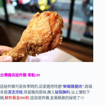
台灣機長秘炸雞 單點:89
這秘炸雞可是有學問的,店家選用特選
“鮮嫩雞腿肉”
,經過
多道
清洗流程
,保留雞肉原味,醃入
秘製醃料
,沾上薄粉下
鍋,
鮮炸黃金900秒
,這就是炸雞,金黃酥脆的秘密了!!!