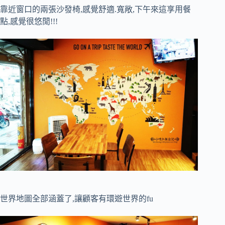
靠近窗口的兩張沙發椅,感覺舒適.寬敞,下午來這享用餐
點,感覺很悠閒!!!
世界地圖全部涵蓋了,讓顧客有環遊世界的fu