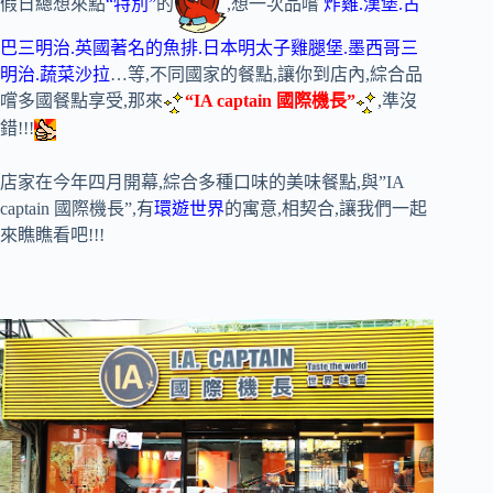
假日總想來點
“特別”
的
,想一次品嚐
炸雞.漢堡.古
巴三明治.英國著名的魚排.日本明太子雞腿堡.墨西哥三
明治.蔬菜沙拉
…等,不同國家的餐點,讓你到店內,綜合品
嚐多國餐點享受,那來
“IA captain 國際機長”
,準沒
錯!!!
店家在今年四月開幕,綜合多種口味的美味餐點,與”IA
captain 國際機長”,有
環遊世界
的寓意,相契合,讓我們一起
來瞧瞧看吧!!!