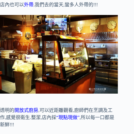
店內也可以
外帶
,我們去的當天,蠻多人外帶的!!!
透明的
開放式廚房
,可以近距離觀看,廚師們在烹調及工
作,感覺很衛生.整潔,店內採
“現點現做”
,所以每一口都是
新鮮!!!