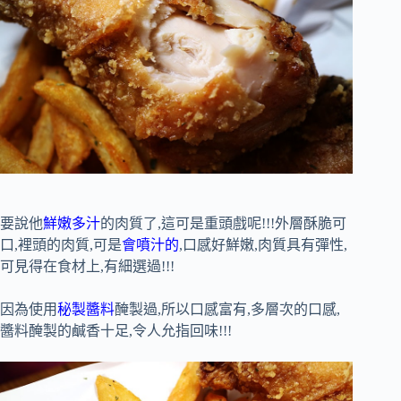
要說他
鮮嫩多汁
的肉質了,這可是重頭戲呢!!!外層酥脆可
口,裡頭的肉質,可是
會噴汁的
,口感好鮮嫩,肉質具有彈性,
可見得在食材上,有細選過!!!
因為使用
秘製醬料
醃製過,所以口感富有,多層次的口感,
醬料醃製的鹹香十足,令人允指回味!!!