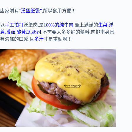
店家附有
“漢堡紙袋”
,所以食用方便!!!
以
手工拍打
漢堡肉,是
100%的純牛肉
,疊上滿滿的
生菜.洋
蔥.番茄.酸黃瓜.起司
,不需要太多多餘的醬料,肉排本身具
有濃郁的口感,且
多汁
才是重點啊!!!