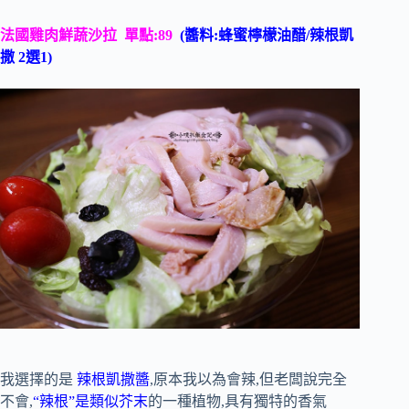
法國雞肉鮮蔬沙拉 單點:89
(醬料:蜂蜜檸檬油醋/辣根凱
撒 2選1)
我選擇的是
辣根凱撒醬
,原本我以為會辣,但老闆說完全
不會,
“辣根”是類似芥末
的一種植物,具有獨特的香氣