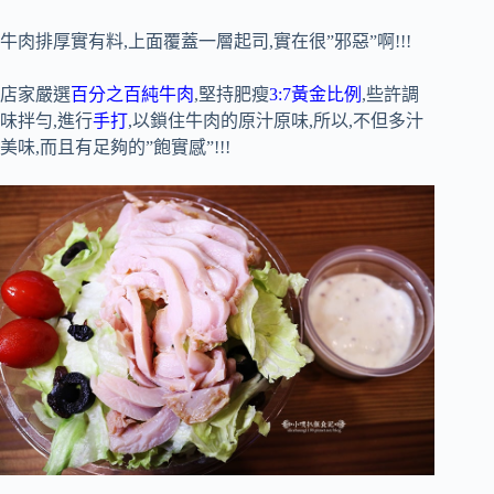
牛肉排厚實有料,上面覆蓋一層起司,實在很”邪惡”啊!!!
店家嚴選
百分之百純牛肉
,堅持肥瘦
3:7黃金比例
,些許調
味拌勻,進行
手打
,以鎖住牛肉的原汁原味,所以,不但多汁
美味,而且有足夠的”飽實感”!!!