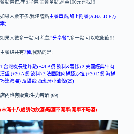
餐點價位均很平價,主餐單點,甚至100元有找!!!
如果人數不多,我建議點
主餐單點,加上附餐(A.B.C.D.E方
案)
如果人數多一點,可考慮,
“分享餐”
,多一點,可以吃飽飽!!!
主餐總共有
7種
,我點的是:
1.台灣機長秘炸雞(+49 B餐:飲料&薯條) 2.美國經典牛肉
漢堡 (+29 A餐:飲料) 7.法國雞肉鮮蔬沙拉 (+39 D餐:海鮮
巧達濃湯) 及甜點:西班牙小油條(29)
店內也有販賣:生力啤酒 (69)
(未滿十八歲請勿飲酒;喝酒不開車;開車不喝酒)