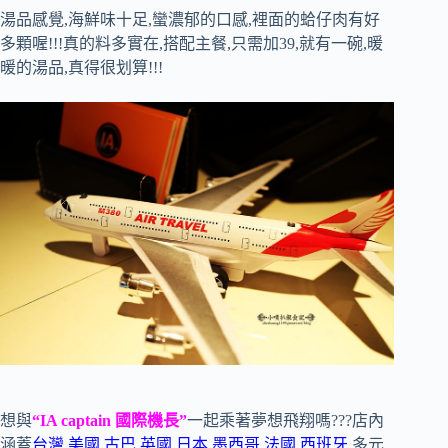
湯品感覺,海鮮味十足,蠻濃郁的口感,裡面的蛤仔肉有好
多顆喔!!!真的料多實在,搭配主餐,只需加39,就有一碗,暖
暖的湯品,真得很划算!!!
想與
“IA captain 國際機長”
一起乘著夢想飛翔嗎???店內
涵蓋
台灣.美國.古巴.英國.日本.墨西哥.法國.西班牙
,多元