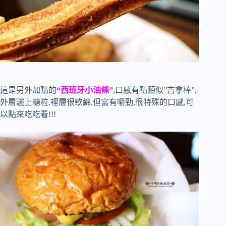
這是另外加點的
“西班牙小油條”
,口感有點類似”吉拿棒”,
外層灑上糖粒,裡層很軟綿,但富有嚼勁,很特殊的口感,可
以點來吃吃看!!!