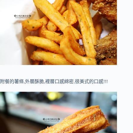
附餐的薯條,外層酥脆,裡層口感綿密,很美式的口感!!!