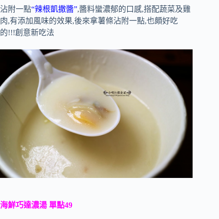
沾附一點
“辣根凱撒醬”
,醬料蠻濃郁的口感,搭配蔬菜及雞
肉,有添加風味的效果,後來拿薯條沾附一點,也頗好吃
的!!!創意新吃法
海鮮巧達濃湯 單點49