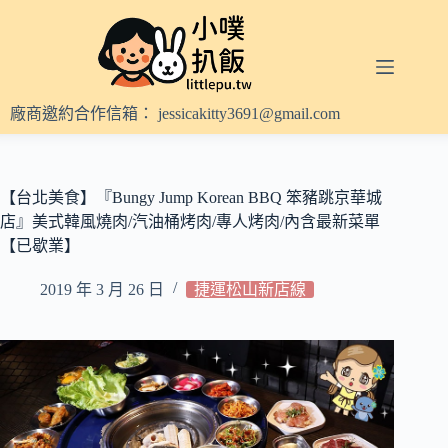
跳
至
主
要
內
廠商邀約合作信箱：
jessicakitty3691@gmail.com
容
【台北美食】『Bungy Jump Korean BBQ 笨豬跳京華城
店』美式韓風燒肉/汽油桶烤肉/專人烤肉/內含最新菜單
【已歇業】
2019 年 3 月 26 日
捷運松山新店線