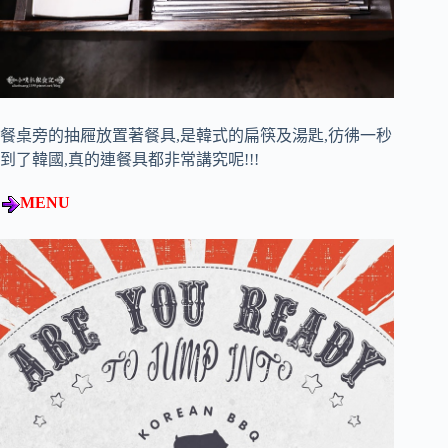
餐桌旁的抽屜放置著餐具,是韓式的扁筷及湯匙,彷彿一秒
到了韓國,真的連餐具都非常講究呢!!!
MENU