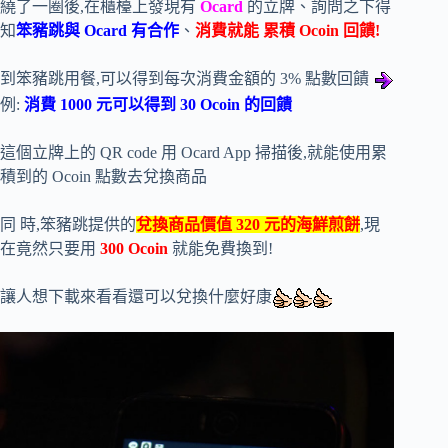
繞了一圈後,在櫃檯上發現有
Ocard
的立牌、詢問之下得
知
笨豬跳與 Ocard 有合作
、
消費就能 累積 Ocoin 回饋!
到笨豬跳用餐,可以得到每次消費金額的 3% 點數回饋
例:
消費 1000 元可以得到 30 Ocoin 的回饋
這個立牌上的 QR code 用 Ocard App 掃描後,就能使用累
積到的 Ocoin 點數去兌換商品
同 時,笨豬跳提供的
兌換商品價值 320 元的海鮮煎餅
,現
在竟然只要用
300 Ocoin
就能免費換到!
讓人想下載來看看還可以兌換什麼好康