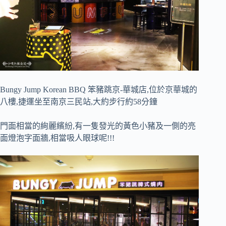
Bungy Jump Korean BBQ 笨豬跳京-華城店,位於京華城的
八樓,捷運坐至南京三民站,大約步行約58分鐘
門面相當的絢麗繽紛,有一隻發光的黃色小豬及一側的亮
面燈泡字面牆,相當吸人眼球呢!!!