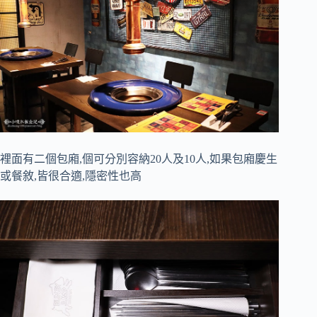
裡面有二個包廂,個可分別容納20人及10人,如果包廂慶生
或餐敘,皆很合適,隱密性也高