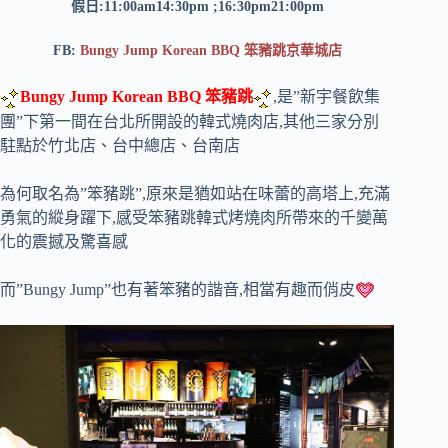
假日:11:00am14:30pm ;16:30pm21:00pm
FB:
Bungy Jump Korean BBQ 笨豬跳京華城店
Bungy Jump Korean BBQ 笨豬跳
,是”新宇餐飲集
團”下第一間在台北所開設的韓式燒肉店,其他三家分別
駐點於竹北店、台中總店、台南店
為何取名為”笨豬跳”,原來是猶如站在味蕾的高塔上,充滿
勇氣的縱身躍下,感受笨豬跳韓式烤燒肉所帶來的千變萬
化的震撼及驚喜感
而”Bungy Jump”也有著笨豬的諧音,相當有趣而俏皮