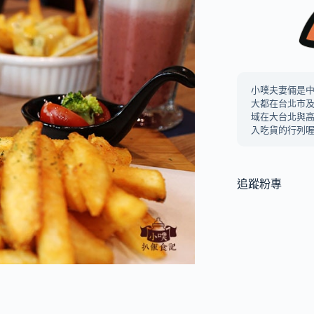
小噗夫妻倆是
大都在台北市
域在大台北與
入吃貨的行列喔
追蹤粉專