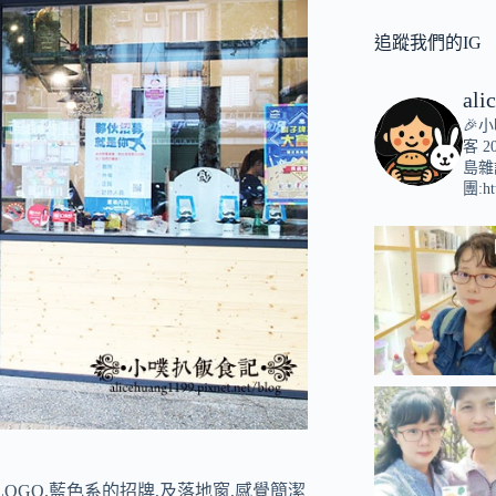
追蹤我們的IG
ali
🎉
客
2
島雜
團:ht
LOGO,藍色系的招牌,及落地窗,感覺簡潔