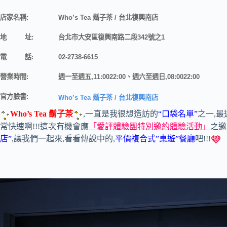
店家名稱:
Who’s Tea 鬍子茶 / 台北復興南店
地 址:
台北市大安區復興南路二段342號之1
電 話:
02-2738-6615
營業時間:
週一至週五,11:0022:00、週六至週日,08:0022:00
官方臉書:
Who’s Tea 鬍子茶 / 台北復興南店
Who’s Tea 鬍子茶
,一直是我很想造訪的
“口袋名單”
之一,
常快速啊!!!這次有機會應
「愛評體驗團特別邀約體驗活動」
之邀
店”
,讓我們一起來,看看傳說中的,
平價複合式”桌遊”餐廳
吧!!!