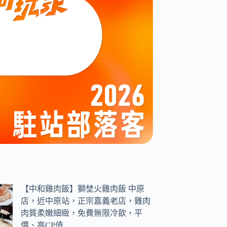
【中和雞肉飯】獅埜火雞肉飯 中原
店，近中原站，正宗嘉義老店，雞肉
肉質柔嫩細緻，免費無限冷飲，平
價、高CP值