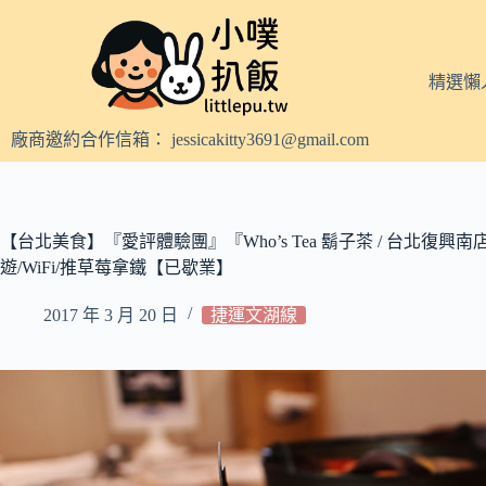
跳
至
主
精選懶
要
內
廠商邀約合作信箱：
jessicakitty3691@gmail.com
容
【台北美食】『愛評體驗團』『Who’s Tea 鬍子茶 / 台北復興
遊/WiFi/推草莓拿鐵【已歇業】
2017 年 3 月 20 日
捷運文湖線