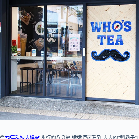
從
捷運科技大樓站
,步行約八分鐘,遠遠便可看到,大大的”翹鬍子”