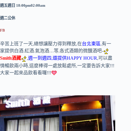
週五週日 18:00pm02:00am
週二公休
FB
辛苦上班了一天,總想讓壓力得到釋放,在
台北東區
,有一
家提供白酒.紅酒.氣泡酒…等,各式酒類的微醺酒吧-
Smith酒藏
,
週一到週四,還提供HAPPY HOUR
,可以盡
情暢飲兩小時,這麼棒得一處放鬆處所,一定要告訴大家!!!
大家一起來品飲看看囉!!!