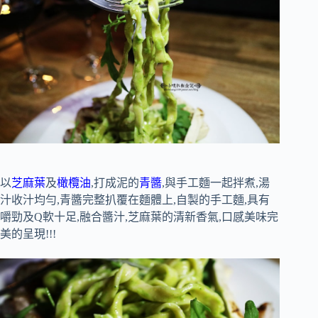
以
芝麻葉
及
橄欖油
,打成泥的
青醬
,與手工麵一起拌煮,湯
汁收汁均勻,青醬完整扒覆在麵體上,自製的手工麵,具有
嚼勁及Q軟十足,融合醬汁,芝麻葉的清新香氣,口感美味完
美的呈現!!!