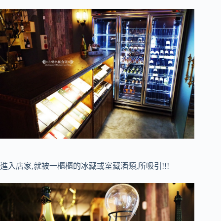
進入店家,就被一櫃櫃的冰藏或室藏酒類,所吸引!!!