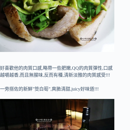
好喜歡他的肉質口感,略帶一些肥嫩,QQ的肉質彈性,口感
越嚼越香,而且無腥味,反而有種,清新淡雅的肉質感受!!!
一旁搭佐的新鮮”筊白筍”,爽脆清甜,juicy好味道!!!