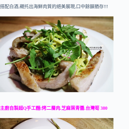
搭配白酒,襯托出海鮮肉質的絕美展現,口中餘韻猶存!!!
主廚自製超Q手工麵:烤二層肉.芝麻葉青醬.台灣筍 380