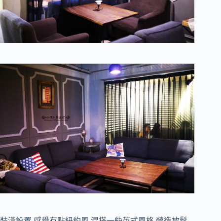
裝潢設置,感覺有點紐約風,混搭一些英式風格,營造放鬆