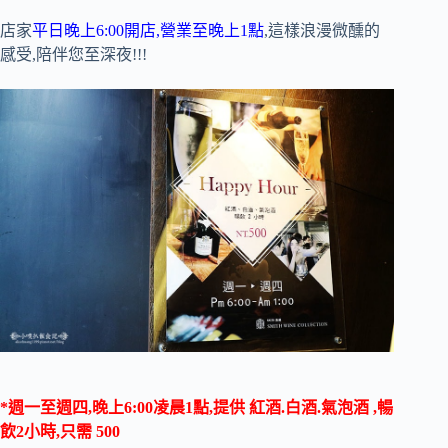
店家
平日晚上6:00開店,營業至晚上1點
,這樣浪漫微醺的
感受,陪伴您至深夜!!!
*週一至週四,晚上6:00凌晨1點,提供 紅酒.白酒.氣泡酒 ,暢
飲2小時,只需 500