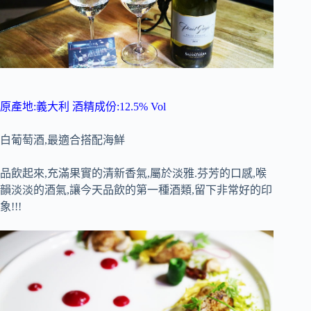
原產地:義大利 酒精成份:12.5% Vol
白葡萄酒,最適合搭配海鮮
品飲起來,充滿果實的清新香氣,屬於淡雅.芬芳的口感,喉
韻淡淡的酒氣,讓今天品飲的第一種酒類,留下非常好的印
象!!!