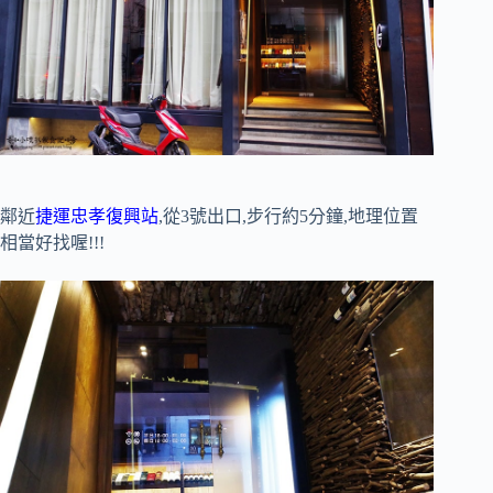
鄰近
捷運忠孝復興站
,從3號出口,步行約5分鐘,地理位置
相當好找喔!!!