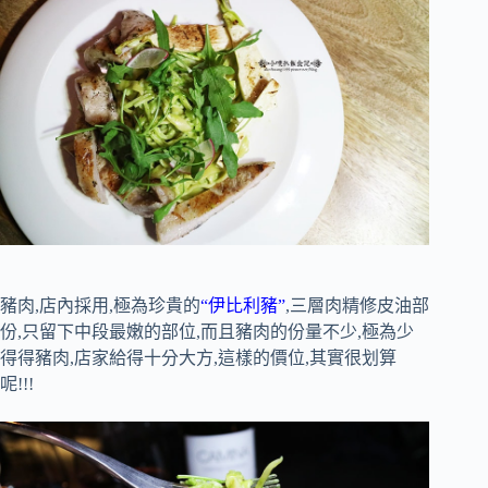
豬肉,店內採用,極為珍貴的
“伊比利豬”
,三層肉精修皮油部
份,只留下中段最嫩的部位,而且豬肉的份量不少,極為少
得得豬肉,店家給得十分大方,這樣的價位,其實很划算
呢!!!