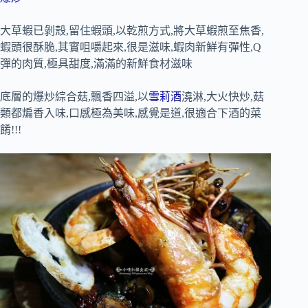
大草蝦已剝殼,留住蝦頭,以乾煎方式,將大草蝦煎至焦香,
蝦頭很酥脆,其實咀嚼起來,很是滋味,蝦肉新鮮有彈性,Q
彈的肉質,極具甜度,滿滿的新鮮食材滋味
底層的爆炒綜合菇,飄香四溢,以
雪莉酒
澆淋,大火快炒,菇
類都煸香入味,口感極為美味,感覺是道,很適合下酒的菜
餚!!!