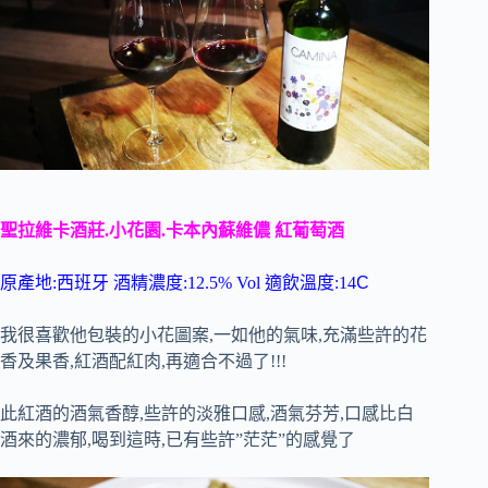
聖拉維卡酒莊.小花園.卡本內蘇維儂 紅葡萄酒
原產地:西班牙 酒精濃度:12.5% Vol 適飲溫度:14
C
我很喜歡他包裝的小花圖案,一如他的氣味,充滿些許的花
香及果香,紅酒配紅肉,再適合不過了!!!
此紅酒的酒氣香醇,些許的淡雅口感,酒氣芬芳,口感比白
酒來的濃郁,喝到這時,已有些許”茫茫”的感覺了