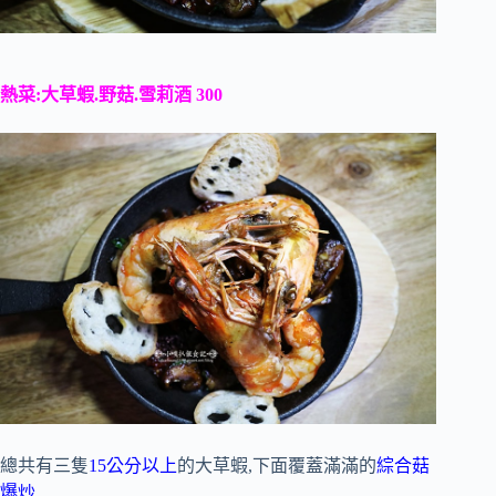
熱菜:大草蝦.野菇.雪莉酒 300
總共有三隻
15公分以上
的大草蝦,下面覆蓋滿滿的
綜合菇
爆炒