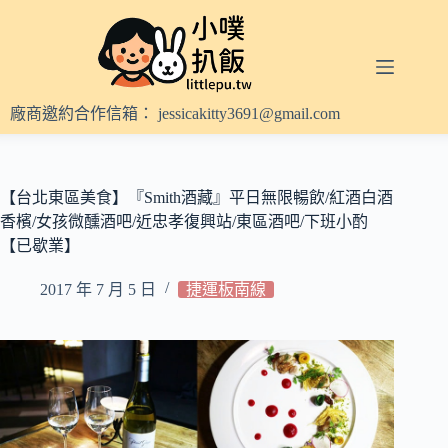
跳
至
主
要
內
廠商邀約合作信箱：
jessicakitty3691@gmail.com
容
【台北東區美食】『Smith酒藏』平日無限暢飲/紅酒白酒
香檳/女孩微醺酒吧/近忠孝復興站/東區酒吧/下班小酌
【已歇業】
2017 年 7 月 5 日
捷運板南線