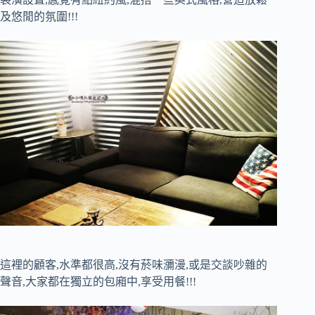
及悠閒的氛圍!!!
這裡的顧客,水準都很高,沒有菸味瀰漫,或是交談吵雜的
聲音,大家都在獨立的包廂中,享受用餐!!!