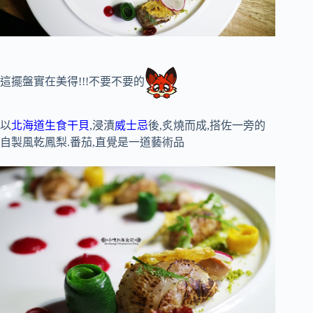
這擺盤實在美得!!!不要不要的
以
北海道生食干貝
,浸漬
威士忌
後,炙燒而成,搭佐一旁的
自製風乾鳳梨.番茄,直覺是一道藝術品