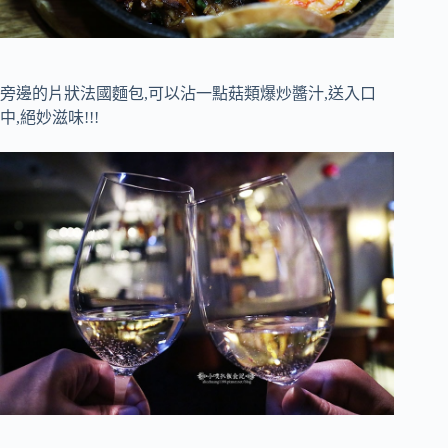
旁邊的片狀法國麵包,可以沾一點菇類爆炒醬汁,送入口
中,絕妙滋味!!!