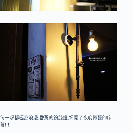
每一處都極為浪漫,昏黃的鎢絲燈,揭開了夜晚微醺的序
幕!!!