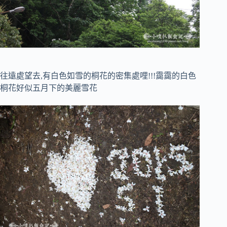
往遠處望去,有白色如雪的桐花的密集處哩!!!靄靄的白色
桐花好似五月下的美麗雪花