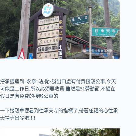
搭承捷運到”永寧”站,從3號出口處有付費接駁公車,今天
可能是工作日,所以必須要收費,雖然是51勞動節,不過在
假日是有免費的接駁公車的
一下接駁車便看到往承天寺的指標了,帶著雀躍的心往承
天禪寺出發吧!!!!