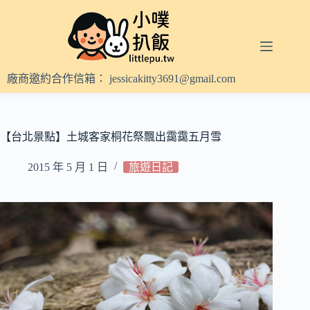
跳
至
主
要
內
廠商邀約合作信箱：
jessicakitty3691@gmail.com
容
【台北景點】土城客家桐花祭飄出靄靄五月雪
2015 年 5 月 1 日
旅遊日記