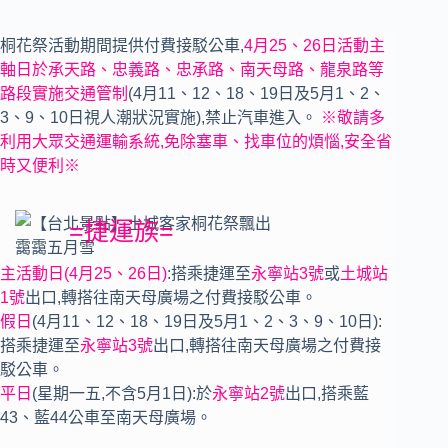
桐花祭活動期間提供付費接駁公車,
4月25、26日活動主
軸日於承天路、忠義路、忠承路、南天母路、龍泉路等
路段
實施交通管制
(4月11、12、18、19日及5月1、2、
3、9、10日視人潮狀況實施),禁止汽車進入。
※敬請多
利用大眾交通運輸系統,免除塞車、找車位的煩惱,安全省
時又便利※
=捷運族=
主活動日(4月25、26日)
:搭乘捷運至
永寧站3號
或
土城站
1號
出口,轉搭往南天母廣場之付費接駁公車。
假日
(4月11、12、18、19日及5月1、2、3、9、10日):
搭乘捷運至
永寧站3號
出口,轉搭往南天母廣場之付費接
駁公車。
平日
(星期一五,不含5月1日):於
永寧站2號
出口,搭乘藍
43、藍44公車至南天母廣場。