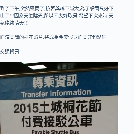
到了下午,突然飄雨了,接著與越下越大,為了躲雨只好下
山了!!!因為天氣陰天,所以不太好取景,希望下次來時,天
氣能夠晴天!!!
而這美麗的桐花照片,將成為今天假期的美好句點吧
交通資訊: