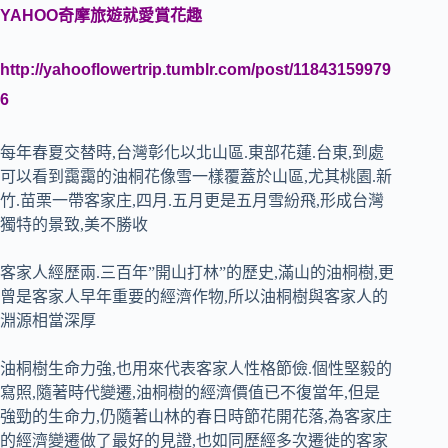
YAHOO奇摩旅遊就愛賞花趣
http://yahooflowertrip.tumblr.com/post/11843159979
6
每年春夏交替時,台灣彰化以北山區.東部花蓮.台東,到處
可以看到靄靄的油桐花像雪一樣覆蓋於山區,尤其桃園.新
竹.苗栗一帶客家庄,四月.五月更是五月雪紛飛,形成台灣
獨特的景致,美不勝收
客家人經歷兩.三百年”開山打林”的歷史,滿山的油桐樹,更
曾是客家人早年重要的經濟作物,所以油桐樹與客家人的
淵源相當深厚
油桐樹生命力強,也用來代表客家人性格節儉.個性堅毅的
寫照,隨著時代變遷,油桐樹的經濟價值已不復當年,但是
強勁的生命力,仍隨著山林的春日時節花開花落,為客家庄
的經濟變遷做了最好的見證,也如同歷經多次遷徙的客家