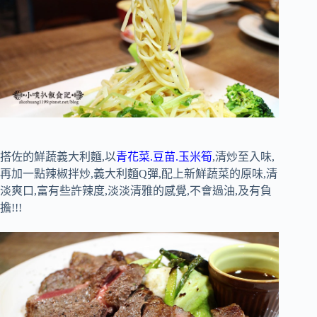
搭佐的鮮蔬義大利麵,以
青花菜.豆苗.玉米筍
,清炒至入味,
再加一點辣椒拌炒,義大利麵Q彈,配上新鮮蔬菜的原味,清
淡爽口,富有些許辣度,淡淡清雅的感覺,不會過油,及有負
擔!!!