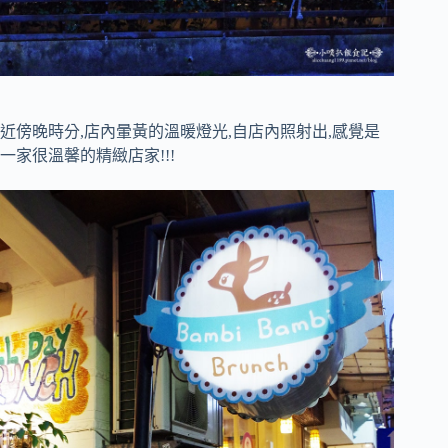
近傍晚時分,店內暈黃的溫暖燈光,自店內照射出,感覺是
一家很溫馨的精緻店家!!!