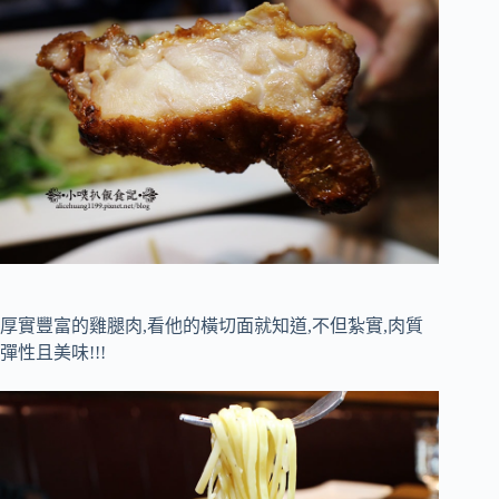
厚實豐富的雞腿肉,看他的橫切面就知道,不但紮實,肉質
彈性且美味!!!