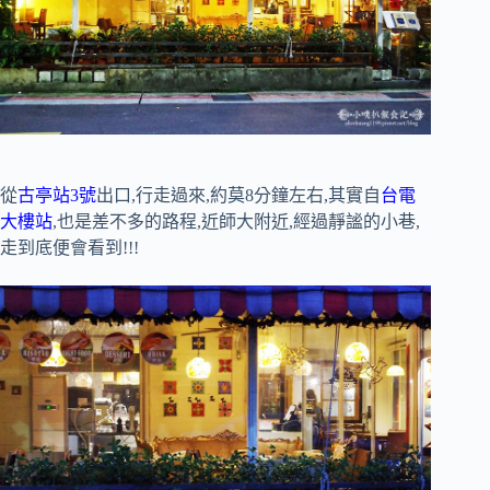
從
古亭站3號
出口,行走過來,約莫8分鐘左右,其實自
台電
大樓站
,也是差不多的路程,近師大附近,經過靜謐的小巷,
走到底便會看到!!!