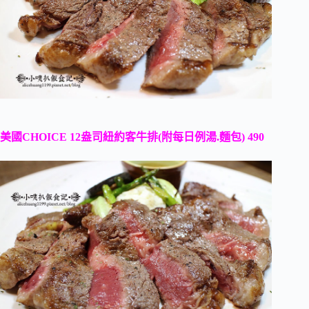
美國CHOICE 12盎司紐約客牛排(附每日例湯.麵包) 490