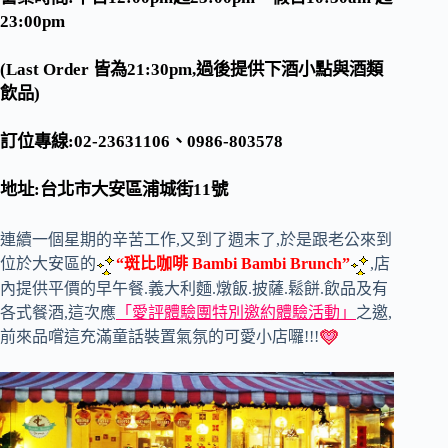
23:00pm
(Last Order
皆為
21:30pm,
過後提供下酒小點與酒類
飲品
)
訂位專線:
02-23631106
、
0986-803578
地址:台北市大安區浦城街
11
號
連續一個星期的辛苦工作,又到了週末了,於是跟老公來到
位於大安區的
“斑比咖啡 Bambi Bambi Brunch”
,店
內提供平價的早午餐.義大利麵.燉飯.披薩.鬆餅.飲品及有
各式餐酒,這次應
「愛評體驗團特別邀約體驗活動」
之邀,
前來品嚐這充滿童話裝置氣氛的可愛小店囉!!!