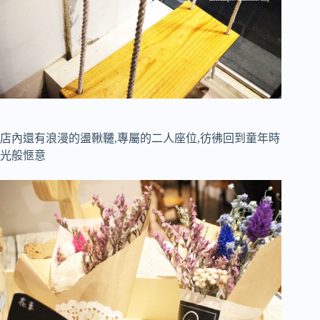
店內還有浪漫的盪鞦韆,專屬的二人座位,彷彿回到童年時
光般愜意