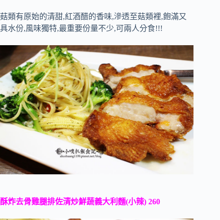
菇類有原始的清甜,紅酒醋的香味,滲透至菇類裡,飽滿又
具水份,風味獨特,最重要份量不少,可兩人分食!!!
酥炸去骨雞腿排佐清炒鮮蔬義大利麵(小辣) 260