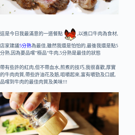
這是今日我最滿意的一道餐點
,以進口牛肉為食材,
店家建議
5分熟
為最佳,雖然我還是怕怕的,最後我還是點5
分熟,因為要品嚐”極品”牛肉,5分熟是最佳的狀態
帶有些許的紅肉,但不帶血水,煎煮的技巧,我很喜歡,厚實
的牛肉肉質,帶些許油花及筋,咀嚼起來,富有嚼勁及口感,
品嚐到牛肉的最佳肉質及美味!!!