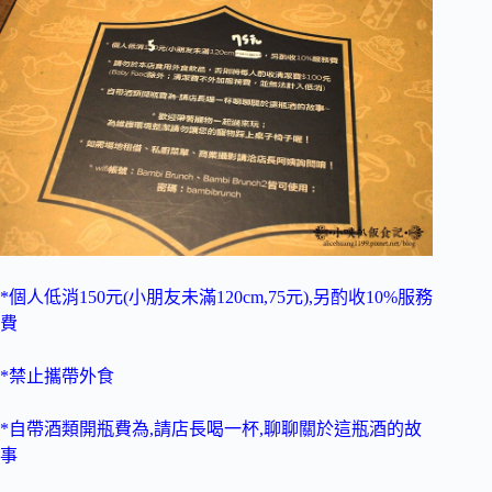
*個人低消150元(小朋友未滿120cm,75元),另酌收10%服務
費
*禁止攜帶外食
*自帶酒類開瓶費為,請店長喝一杯,聊聊關於這瓶酒的故
事