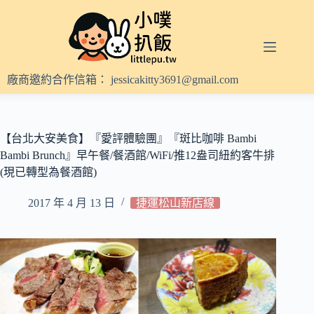
跳
至
主
要
內
廠商邀約合作信箱：
jessicakitty3691@gmail.com
容
【台北大安美食】『愛評體驗團』『斑比咖啡 Bambi
Bambi Brunch』早午餐/餐酒館/WiFi/推12盎司紐約客牛排
(現已轉型為餐酒館)
2017 年 4 月 13 日
捷運松山新店線