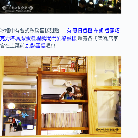
冰櫃中有各式私房蛋糕甜點
,
有:夏日香橙.布朗.香蕉巧
克力塔.鳳梨蛋糕.蘭姆葡萄乳酪蛋糕
,還有各式啤酒,店家
會在上菜前,
加熱蛋糕
喔!!!