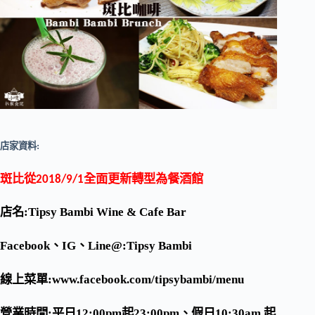
店家資料:
斑比從
全面更新轉型為餐酒館
2018/9/1
店名:
Tipsy Bambi Wine & Cafe Bar
Facebook
、
IG
、
Line@
:
Tipsy Bambi
線上菜單:
www.facebook.com/tipsybambi/menu
營業時間:平日
12:00pm
起
23:00pm
、假日
10:30am
起