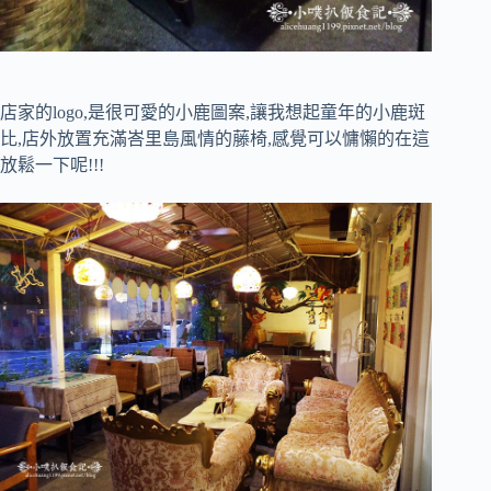
店家的logo,是很可愛的小鹿圖案,讓我想起童年的小鹿斑
比,店外放置充滿峇里島風情的藤椅,感覺可以慵懶的在這
放鬆一下呢!!!