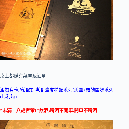
桌上都備有菜單及酒單
酒類有:葡萄酒類.啤酒.臺虎精釀系列(美國).羅勒國際系列
(比利時)
*未滿十八歲者禁止飲酒;喝酒不開車,開車不喝酒