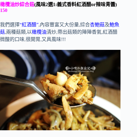
橄欖油炒綜合菇
(風味2選1:義式香料紅酒醋or辣味青醬)
150
我們選擇
“紅酒醋”
,內容豐富又大份量,綜合
杏鮑菇
及
鮑魚
菇
,兩種菇類,以
橄欖油
清炒,帶出菇類的陣陣香氣,紅酒醋
微酸的口味,很開胃,又具風味!!!