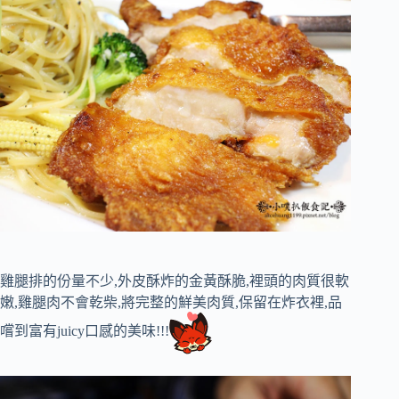
雞腿排的份量不少,外皮酥炸的金黃酥脆,裡頭的肉質很軟
嫩,雞腿肉不會乾柴,將完整的鮮美肉質,保留在炸衣裡,品
嚐到富有juicy口感的美味!!!