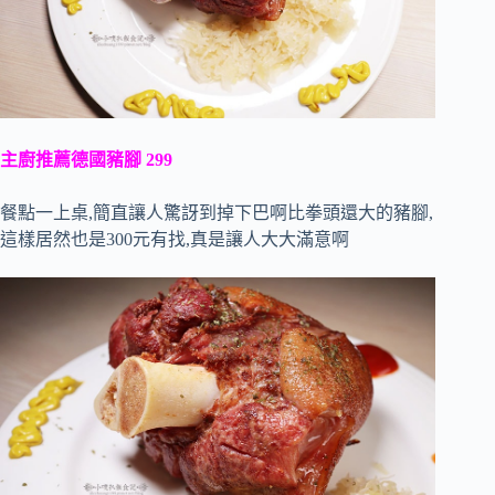
主廚推薦德國豬腳 299
餐點一上桌,簡直讓人驚訝到掉下巴啊比拳頭還大的豬腳,
這樣居然也是300元有找,真是讓人大大滿意啊