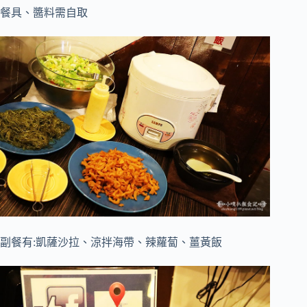
餐具、醬料需自取
副餐有:凱薩沙拉、涼拌海帶、辣蘿蔔、薑黃飯