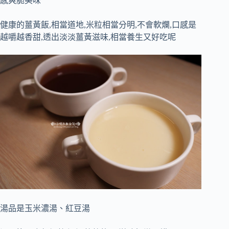
感爽脆美味
健康的薑黃飯,相當道地,米粒相當分明,不會軟爛,口感是
越嚼越香甜,透出淡淡薑黃滋味,相當養生又好吃呢
湯品是玉米濃湯、紅豆湯