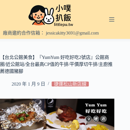
跳
至
主
要
內
廠商邀約合作信箱：
jessicakitty3691@gmail.com
容
【台北公館美食】『YumYum 好吃好吃2號店』公館商
圈/近公館站/全台最高CP值的牛排/平價厚切牛排/主廚推
薦德國豬腳
2020 年 1 月 9 日
捷運松山新店線