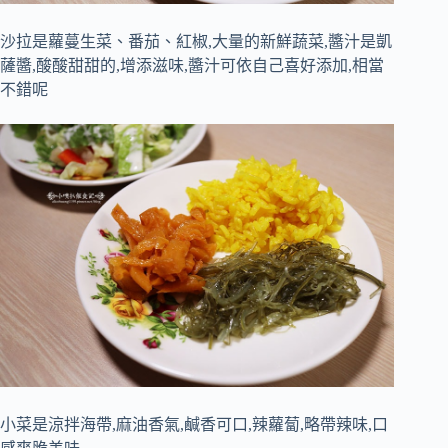
沙拉是蘿蔓生菜、番茄、紅椒,大量的新鮮蔬菜,醬汁是凱
薩醬,酸酸甜甜的,增添滋味,醬汁可依自己喜好添加,相當
不錯呢
小菜是涼拌海帶,麻油香氣,鹹香可口,辣蘿蔔,略帶辣味,口