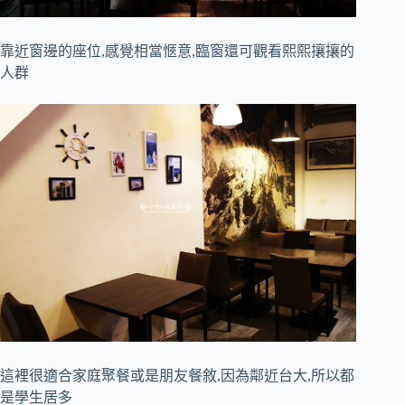
靠近窗邊的座位,感覺相當愜意,臨窗還可觀看熙熙攘攘的
人群
這裡很適合家庭聚餐或是朋友餐敘,因為鄰近台大,所以都
是學生居多