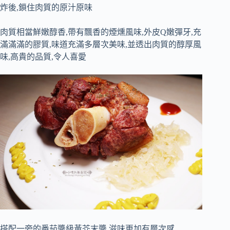
炸後,鎖住肉質的原汁原味
肉質相當鮮嫩醇香,帶有飄香的煙燻風味,外皮Q嫩彈牙,充
滿滿滿的膠質,味道充滿多層次美味,並透出肉質的醇厚風
味,高貴的品質,令人喜愛
搭配一旁的番茄醬級黃芥末醬,滋味更加有層次感