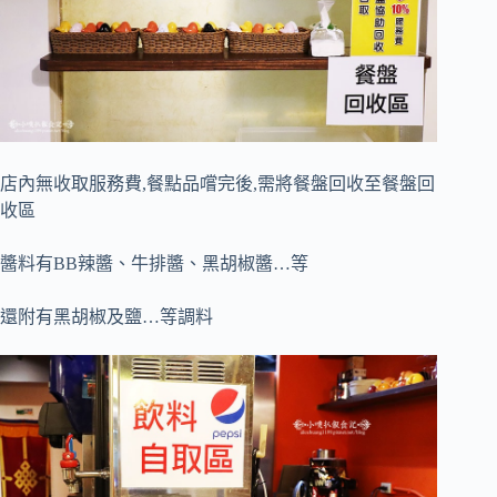
店內無收取服務費,餐點品嚐完後,需將餐盤回收至餐盤回
收區
醬料有BB辣醬、牛排醬、黑胡椒醬…等
還附有黑胡椒及鹽…等調料