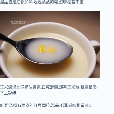
湯品皆是底部加熱,溫溫熱熱的喝,滋味相當不錯
玉米濃湯充滿奶油香氣,口感滑順,還有玉米粒,我連續喝
了二碗呢
紅豆湯,還有綿密的紅豆顆粒,湯品淡甜,滋味相當可口