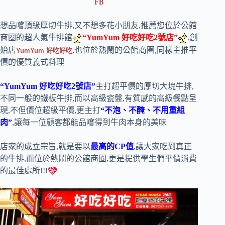
FB
想品嚐頂級厚切牛排,又不想多花小朋友,推薦您位於公館
商圈的超人氣牛排館
“YumYum 好吃好吃2號店”
,創
始店
,也位於熱鬧的公館商圈,同樣主推平
YumYum 好吃好吃
價的優質義式料理
“YumYum 好吃好吃2號店”
主打超平價的厚切大塊牛排,
不同一般的鐵板牛排,而以高級瓷盤,有質感的高級餐點呈
現,不但價位超級平價,更主打
“不泡、不醃、不用重組
肉”
,讓每一位顧客都能品嚐得到牛肉本身的美味
店家的成立宗旨,就是要以
最高的CP值
,讓大家吃到真正
的牛排,而位於熱鬧的公館商圈,更是提供學生們平價消費
的最佳處所!!!