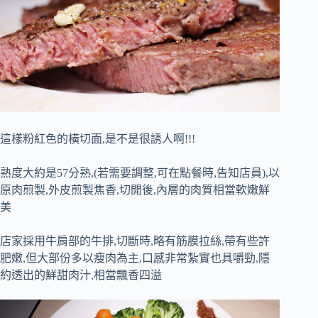
這樣粉紅色的橫切面,是不是很誘人啊!!!
熟度大約是57分熟,(若需要調整,可在點餐時,告知店員),以
原肉煎製,外皮煎製焦香,切開後,內層的肉質相當軟嫩鮮
美
店家採用牛肩部的牛排,切斷時,略有筋膜拉絲,帶有些許
肥嫩,但大部份多以瘦肉為主,口感非常紮實也具嚼勁,隱
約透出的鮮甜肉汁,相當飄香四溢