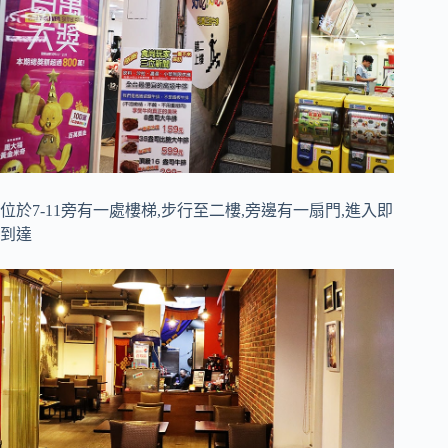
位於7-11旁有一處樓梯,步行至二樓,旁邊有一扇門,進入即
到達