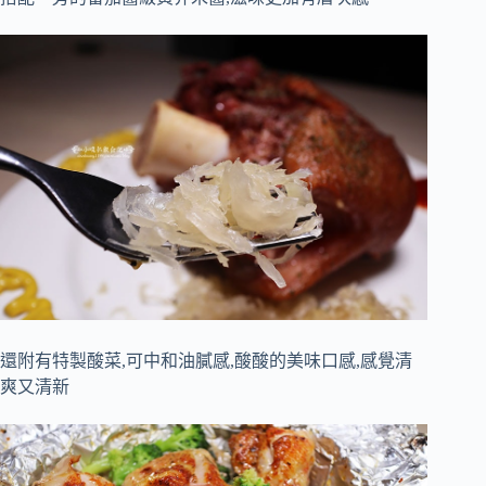
還附有特製酸菜,可中和油膩感,酸酸的美味口感,感覺清
爽又清新