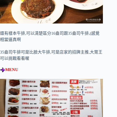
還有樣本牛排,可以清楚區分16盎司跟35盎司牛排,(感覺
相當逼真啊
35盎司牛排可是比臉大牛排,可是店家的招牌主推,大胃王
可以挑戰看看喔
MENU