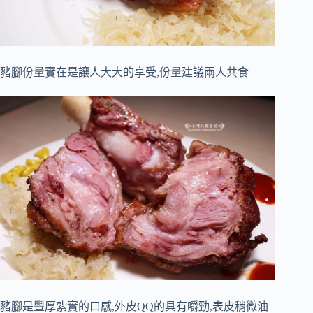
豬腳份量實在是讓人大大的享受,份量建議兩人共食
豬腳是豐厚紮實的口感,外皮QQ的具有嚼勁,表皮稍微油