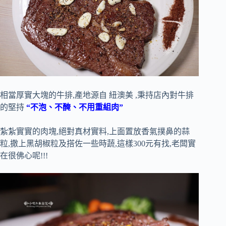
相當厚實大塊的牛排,產地源自 紐澳美 ,秉持店內對牛排
的堅持
“不泡、不醃、不用重組肉”
紮紮實實的肉塊,絕對真材實料,上面置放香氣撲鼻的蒜
粒,撒上黑胡椒粒及搭佐一些時蔬,這樣300元有找,老闆實
在很佛心呢!!!