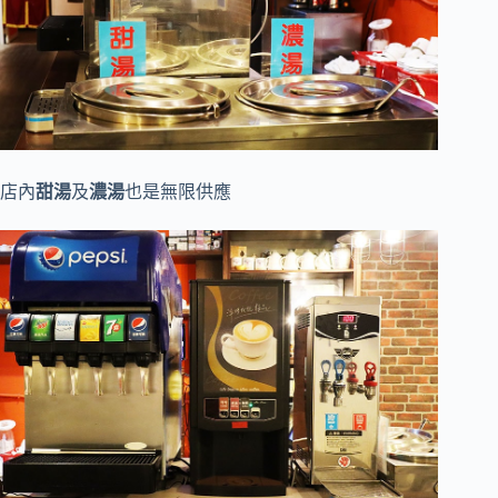
店內
甜湯
及
濃湯
也是無限供應