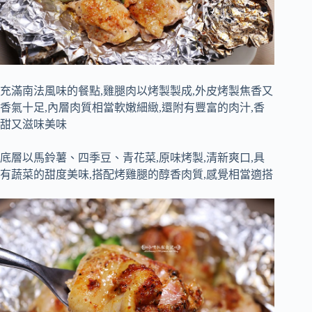
充滿南法風味的餐點,雞腿肉以烤製製成,外皮烤製焦香又
香氣十足,內層肉質相當軟嫩細緻,還附有豐富的肉汁,香
甜又滋味美味
底層以馬鈴薯、四季豆、青花菜,原味烤製,清新爽口,具
有蔬菜的甜度美味,搭配烤雞腿的醇香肉質,感覺相當適搭