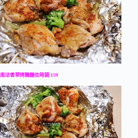
南法香草烤雞腿佐時蔬 159