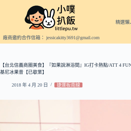
跳
至
主
精選懶
要
內
廠商邀約合作信箱：
jessicakitty3691@gmail.com
容
【台北信義商圈美食】『如果說淋浴間』IG打卡熱點/ATT 4 FUN 5樓
基尼冰果昔【已歇業】
2018 年 4 月 20 日
捷運板南線