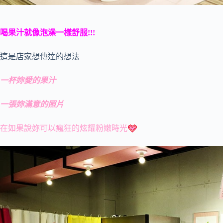
喝果汁就像泡澡一樣舒服!!!
這是店家想傳達的想法
一杯妳愛的果汁
一張妳滿意的照片
在如果說妳可以瘋狂的炫耀粉嫩時光