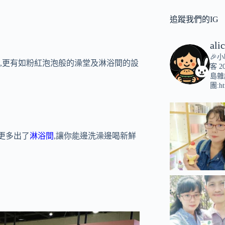
追蹤我們的IG
ali
🎉
汁,更有如粉紅泡泡般的澡堂及淋浴間的設
客
2
島雜
團:ht
,更多出了
淋浴間
,讓你能邊洗澡邊喝新鮮