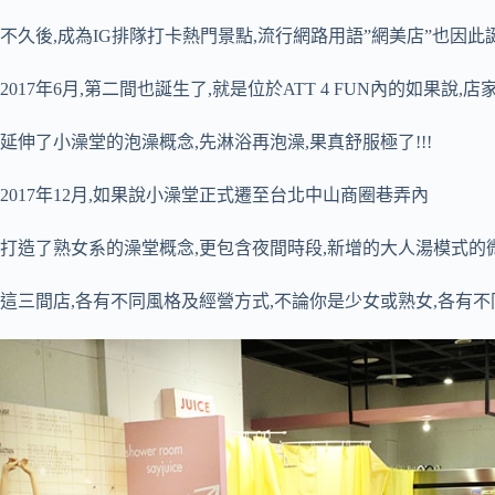
不久後,成為IG排隊打卡熱門景點,流行網路用語”網美店”也因此
2017年6月,第二間也誕生了,就是位於ATT 4 FUN內的如果說,
延伸了小澡堂的泡澡概念,先淋浴再泡澡,果真舒服極了!!!
2017年12月,如果說小澡堂正式遷至台北中山商圈巷弄內
打造了熟女系的澡堂概念,更包含夜間時段,新增的大人湯模式的
這三間店,各有不同風格及經營方式,不論你是少女或熟女,各有不同