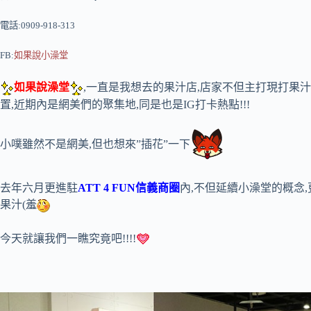
電話:0909-918-313
FB:
如果說小澡堂
如果說澡堂
,一直是我想去的果汁店,店家不但主打現打果
置,近期內是網美們的聚集地,同是也是IG打卡熱點!!!
小噗雖然不是網美,但也想來”插花”一下
去年六月更進駐
ATT 4 FUN信義商圈
內,不但延續小澡堂的概念
果汁(羞
今天就讓我們一瞧究竟吧!!!!