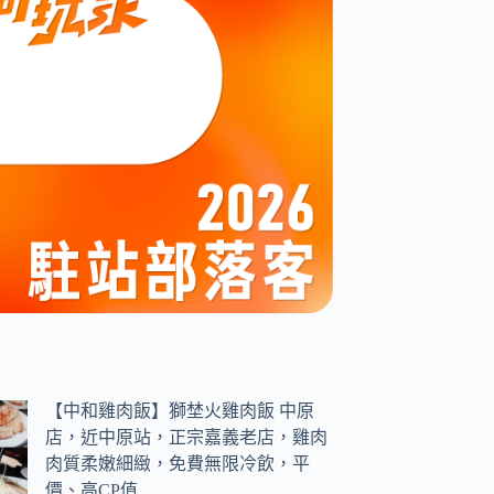
【中和雞肉飯】獅埜火雞肉飯 中原
店，近中原站，正宗嘉義老店，雞肉
肉質柔嫩細緻，免費無限冷飲，平
價、高CP值