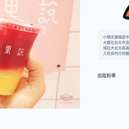
小噗夫妻倆是
大都在台北市
域在大台北與
入吃貨的行列喔
追蹤粉專