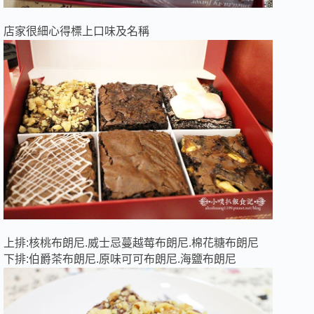
店家很細心得標上口味及名稱
上排:核桃布朗尼.威士忌蔓越莓布朗尼.棉花糖布朗尼
下排:伯爵茶布朗尼.原味可可布朗尼.海鹽布朗尼