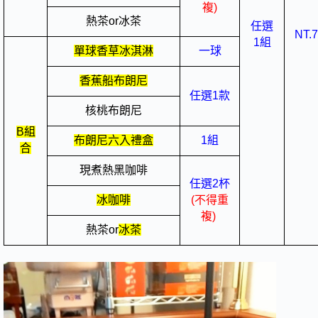
複)
熱茶or冰茶
任選
NT.
1組
單球香草冰淇淋
一球
香蕉船布朗尼
任選1款
核桃布朗尼
B組
布朗尼六入禮盒
1組
合
現煮熱黑咖啡
任選2杯
冰咖啡
(不得重
複)
熱茶or
冰茶