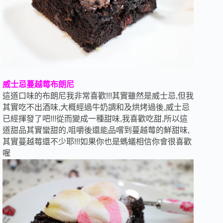
威士忌蔓越莓布朗尼
這道口味的布朗尼我非常喜歡!!!其實雖然是威士忌,但我
其實吃不出酒味,大概經過牛奶調和及烘烤過後,威士忌
已經揮發了吧!!!從而變成一種甜味,我喜歡吃甜,所以這
道甜品其實蠻甜的,咀嚼後還能品嚐到蔓越莓的鮮甜味,
其實蔓越莓還不少耶!!!如果你也是螞蟻相信你會很喜歡
喔