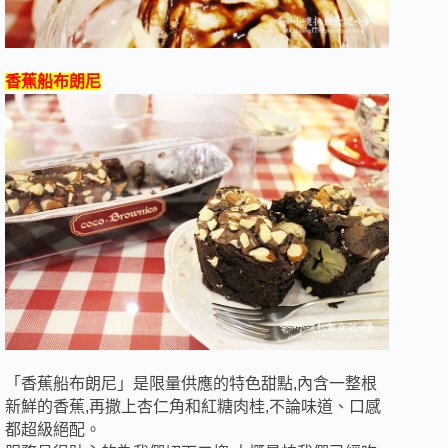
香蕉船布朗尼
「香蕉船布朗尼」是
限量供應的特色甜點
,內含一整根
新鮮的香蕉,再撒上杏仁角和紅糖肉桂,不論味道、口感
都超級絕配。