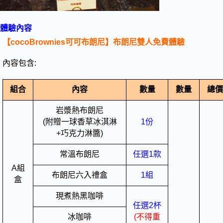
體驗內容
【cocoBrownies可可布朗尼】布朗尼雙人免費體驗
內容包含:
組合
內容
數量
數量
總價
岩漿熱布朗尼
(附贈一球香草冰淇淋
1份
+巧克力淋醬)
常溫布朗尼
任選1款
A組
布朗尼六入禮盒
1組
盒
現煮熱黑咖啡
任選2杯
冰咖啡
(不得重