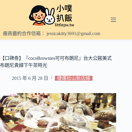
跳
至
主
要
內
廠商邀約合作信箱：
jessicakitty3691@gmail.com
容
【口碑劵】『cocoBrownies可可布朗尼』台大公館美式
布朗尼貴婦下午茶時光
2015 年 6 月 28 日
捷運松山新店線