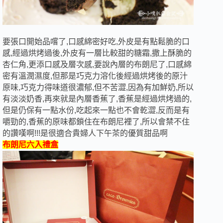
要張口開始品嚐了,口感綿密好吃,外皮是有點鬆脆的口
感,經過烘烤過後,外皮有一層比較甜的糖霜,撒上酥脆的
杏仁角,更添口感及層次感,要說內層的布朗尼了,口感綿
密有溫潤濕度,但那是巧克力溶化後經過烘烤後的原汁
原味,巧克力得味道很濃郁,但不苦澀,因為有加鮮奶,所以
有淡淡奶香,再來就是內層香蕉了,香蕉是經過烘烤過的,
但是仍保有一點水份,吃起來一點也不會乾澀,反而是有
嚼勁的,香蕉的原味都鎖住在布朗尼裡了,所以會禁不住
的讚嘆啊!!!是很適合貴婦人下午茶的優質甜品啊
布朗尼六入禮盒