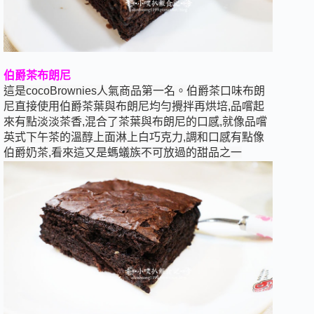
伯爵茶布朗尼
這是cocoBrownies人氣商品第一名。
伯爵茶口味布朗
尼直接使用伯爵茶葉與布朗尼均勻攪拌再烘培,品嚐起
來有點淡淡茶香,混合了茶葉與布朗尼的口感,就像品嚐
英式下午茶的溫醇上面淋上白巧克力,調和口感有點像
伯爵奶茶,看來這又是螞蟻族不可放過的甜品之一