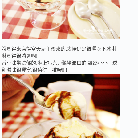
說真得來店得當天是午後來的,太陽仍是很曬吃下冰淇
淋真得很消暑啊!!!
香草味蠻濃郁的,淋上巧克力醬蠻潤口的,雖然小小一球
卻滋味很豐富,很值得一推喔!!!!