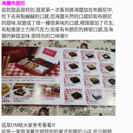
海鹽布朗尼
這款甜品很特別,我是第一次看到將海鹽加在布朗尼中,
吃下去有點鹹鹹的口感,但海鹽天然的口感綜和布朗尼
的甜味,就變成了很一種很美味的口感,裡頭還加了花生,
有點像是士力架巧克力,但是有布朗尼的綿密口感,及海
鹽的鮮甜滋味,很特別的口味喔!!!
這是DM給大家參考看看!!!
這是一家很溫馨也很特別的美式布朗尼小店,在公館熱