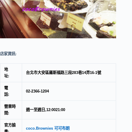
店家資訊:
地
台北市大安區羅斯福路三段283巷14弄16-1號
址:
電
02-2366-1204
話:
營業時
週一至週日,12:0021:00
間:
官方臉
coco.Brownies 可可布朗
書: