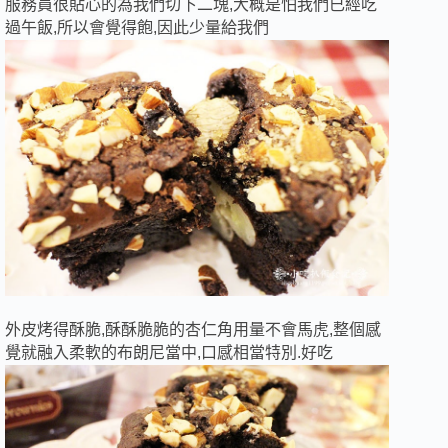
服務員很貼心的為我們切下二塊,大概是怕我們已經吃
過午飯,所以會覺得飽,因此少量給我們
外皮烤得酥脆,酥酥脆脆的杏仁角用量不會馬虎,整個感
覺就融入柔軟的布朗尼當中,口感相當特別.好吃