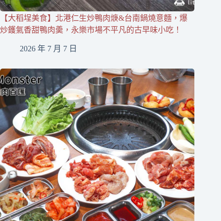
【大稻埕美食】北港仁生炒鴨肉焿&台南鍋燒意麵，爆
炒鑊氣香甜鴨肉羮，永樂市場不平凡的古早味小吃！
2026 年 7 月 7 日