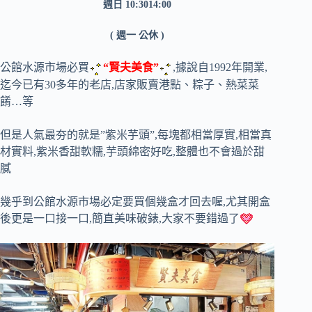
週日 10:3014:00
( 週一 公休 )
公館水源市場必買
“賢夫美食”
,據說自1992年開業,
迄今已有30多年的老店,店家販賣港點、粽子、熱菜菜
餚…等
但是人氣最夯的就是”紫米芋頭”,每塊都相當厚實,相當真
材實料,紫米香甜軟糯,芋頭綿密好吃,整體也不會過於甜
膩
幾乎到公館水源市場必定要買個幾盒才回去喔,尤其開盒
後更是一口接一口,簡直美味破錶,大家不要錯過了