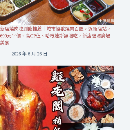
新店燒肉吃到飽推薦｜城市怪獸燒肉百匯，近新店站，
699元平價、高CP值、哈根達斯無限吃，新店碧潭廣場
美食
2026 年 6 月 26 日