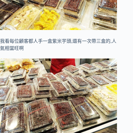
我看每位顧客都人手一盒紫米芋頭,還有一次帶三盒的,人
氣相當旺啊