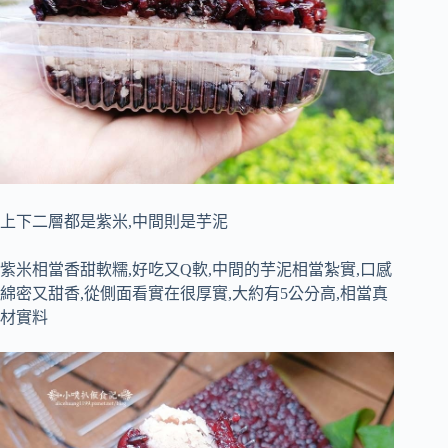
上下二層都是紫米,中間則是芋泥
紫米相當香甜軟糯,好吃又Q軟,中間的芋泥相當紮實,口感
綿密又甜香,從側面看實在很厚實,大約有5公分高,相當真
材實料