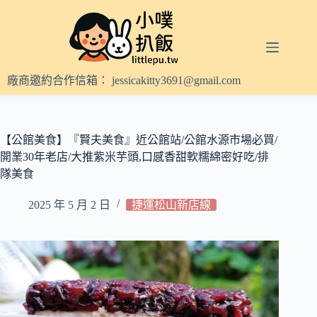
跳
至
主
要
內
廠商邀約合作信箱：
jessicakitty3691@gmail.com
容
【公館美食】『賢夫美食』近公館站/公館水源市場必買/
開業30年老店/大推紫米芋頭,口感香甜軟糯綿密好吃/排
隊美食
2025 年 5 月 2 日
捷運松山新店線