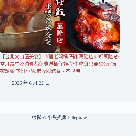
【台北文山區美食】『雞老闆桶仔雞 萬隆店』近萬隆站/
當月壽星及消費都免費送桶仔雞/學生吃雞只要599元/宵
夜聚餐/下班小酌/無收服務費、不限時
2026 年 6 月 22 日
版權 © 小噗扒飯 littlepu.tw