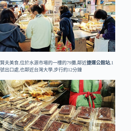
賢夫美食,位於水源市場的一樓的79攤,鄰近
捷運公館站
,1
號出口處,也鄰近台灣大學,步行約12分鐘