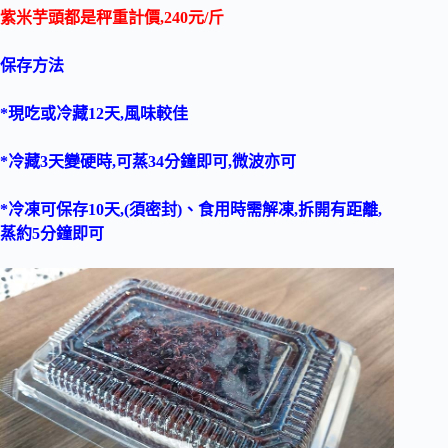
紫米芋頭都是秤重計價,240元/斤
保存方法
*現吃或冷藏12天,風味較佳
*冷藏3天變硬時,可蒸34分鐘即可,微波亦可
*冷凍可保存10天,(須密封)、食用時需解凍,拆開有距離,
蒸約5分鐘即可