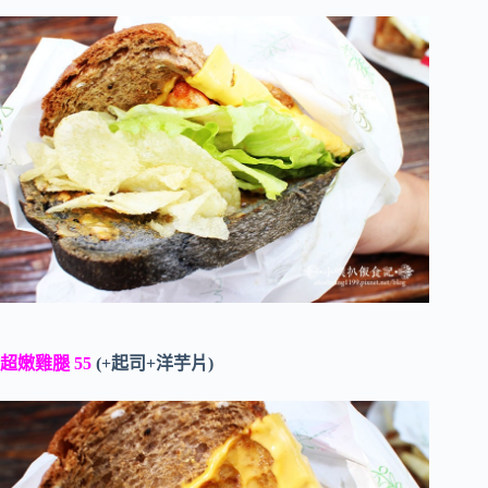
超嫩雞腿 55
(+起司+洋芋片)