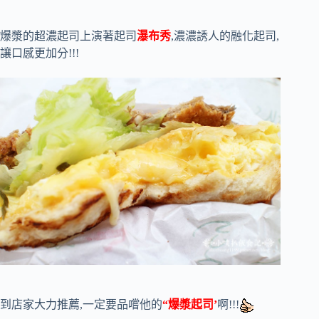
爆漿的超濃起司上演著起司
瀑布秀
,濃濃誘人的融化起司,
讓口感更加分!!!
到店家大力推薦,一定要品嚐他的
“爆漿起司’
啊!!!