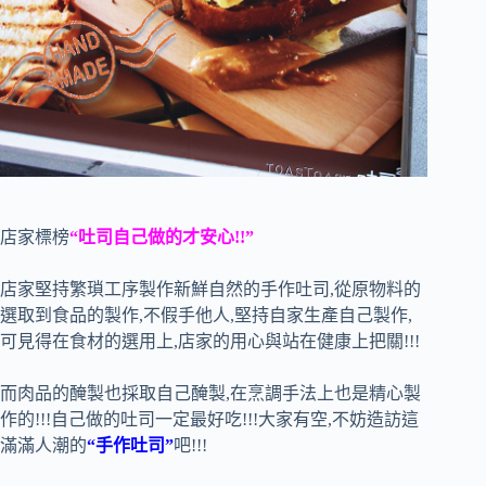
店家標榜
“吐司自己做的才安心!!”
店家堅持繁瑣工序製作新鮮自然的手作吐司,從原物料的
選取到食品的製作,不假手他人,堅持自家生產自己製作,
可見得在食材的選用上,店家的用心與站在健康上把關!!!
而肉品的醃製也採取自己醃製,在烹調手法上也是精心製
作的!!!自己做的吐司一定最好吃!!!大家有空,不妨造訪這
滿滿人潮的
“手作吐司”
吧!!!