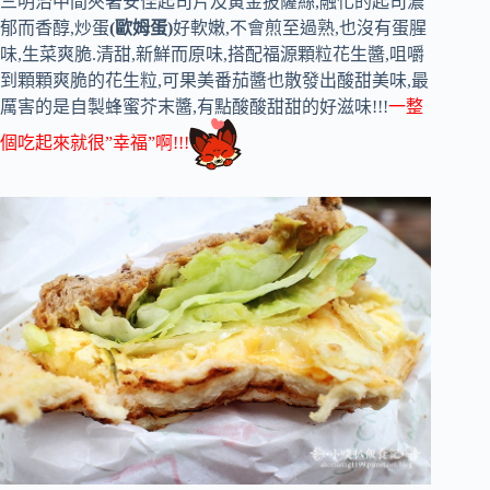
三明治中間夾著安佳起司片及黃金披薩絲,融化的起司濃
郁而香醇,炒蛋
(歐姆蛋)
好軟嫩,不會煎至過熟,也沒有蛋腥
味,生菜爽脆.清甜,新鮮而原味,搭配福源顆粒花生醬,咀嚼
到顆顆爽脆的花生粒,可果美番茄醬也散發出酸甜美味,最
厲害的是自製蜂蜜芥末醬,有點酸酸甜甜的好滋味!!!
一整
個吃起來就很”幸福”啊!!!