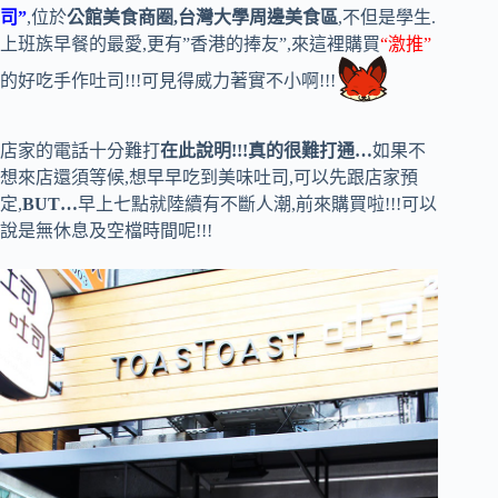
司”
,位於
公館美食商圈,台灣大學周邊美食區
,不但是學生.
上班族早餐的最愛,更有”香港的捧友”,來這裡購買
“激推”
的好吃手作吐司!!!可見得威力著實不小啊!!!
店家的電話十分難打
在此說明!!!真的很難打通…
如果不
想來店還須等候,想早早吃到美味吐司,可以先跟店家預
定,
BUT…
早上七點就陸續有不斷人潮,前來購買啦!!!可以
說是無休息及空檔時間呢!!!