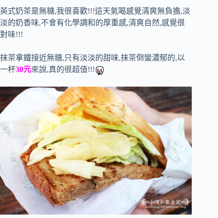
英式奶茶是無糖,我很喜歡!!!這天氣喝感覺清爽無負擔,淡
淡的奶香味,不會有化學調和的厚重感,清爽自然,感覺很
對味!!!
抹茶拿鐵接近無糖,只有淡淡的甜味,抹茶倒蠻濃郁的,以
一杯
30元
來說,真的很超值!!!