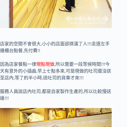
店家的空間不會很大,小小的店面卻擠滿了人!!!走道左手
邊櫃台點餐,先付費!!
因為店家餐點一律
現點現做
,所以需要一段等候時間!!!今
天有意外的小插曲,早上七點多來,可是現做的吐司還沒送
至店內,等了約半小時,送吐司的貨車才來!!!
服務人員說店內吐司,都是自家製作生產的,所以比較慢送
達!!!