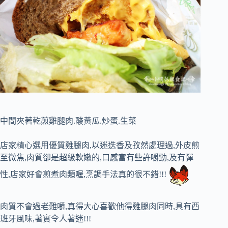
中間夾著乾煎雞腿肉.酸黃瓜.炒蛋.生菜
店家精心選用優質雞腿肉,以迷迭香及孜然處理過,外皮煎
至微焦,肉質卻是超級軟嫩的,口感富有些許嚼勁,及有彈
性,店家好會煎煮肉類喔,烹調手法真的很不錯!!!
肉質不會過老難嚼,真得大心喜歡他得雞腿肉同時,具有西
班牙風味,著實令人著迷!!!