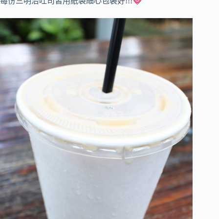
每份三明治吐司皆用紙袋細心包裝好!!!