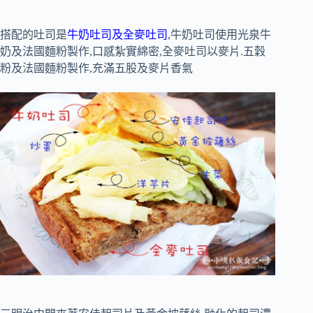
搭配的吐司是
牛奶吐司及全麥吐司
,牛奶吐司使用光泉牛
奶及法國麵粉製作,口感紮實綿密,全麥吐司以麥片.五穀
粉及法國麵粉製作,充滿五股及麥片香氣