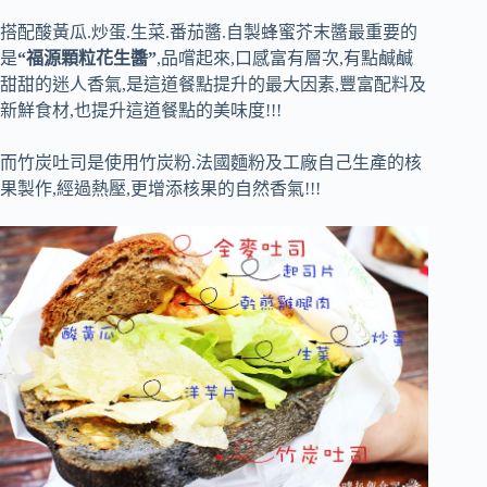
搭配酸黃瓜.炒蛋.生菜.番茄醬.自製蜂蜜芥末醬最重要的
是
“福源顆粒花生醬”
,品嚐起來,口感富有層次,有點鹹鹹
甜甜的迷人香氣,是這道餐點提升的最大因素,豐富配料及
新鮮食材,也提升這道餐點的美味度!!!
而竹炭吐司是使用竹炭粉.法國麵粉及工廠自己生產的核
果製作,經過熱壓,更增添核果的自然香氣!!!