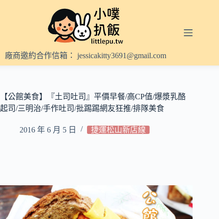
跳
至
主
要
內
廠商邀約合作信箱：
jessicakitty3691@gmail.com
容
【公館美食】『土司吐司』平價早餐/高CP值/爆漿乳酪
起司/三明治/手作吐司/批踢踢網友狂推/排隊美食
2016 年 6 月 5 日
捷運松山新店線