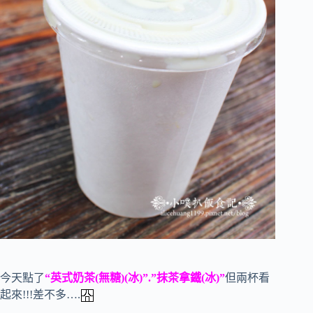
今天點了
“英式奶茶(無糖)(冰)”.”抹茶拿鐵(冰)”
但兩杯看
起來!!!差不多….