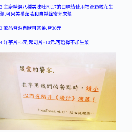
2.主廚精選八種美味吐司,17的口味皆使用福源顆粒花生
醬.可果美番茄醬和自製蜂蜜芥末醬
3.飲品皆源自歐可茶葉,皆30元
4.洋芋片+5元,起司片+10元,可選擇不加生菜