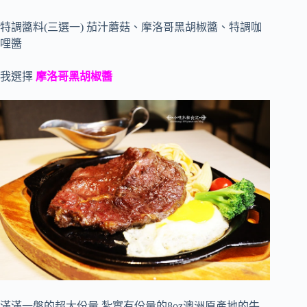
特調醬料(三選一) 茄汁蘑菇、摩洛哥黑胡椒醬、特調咖
哩醬
我選擇
摩洛哥黑胡椒醬
滿滿一盤的超大份量,紮實有份量的8oz澳洲原產地的牛