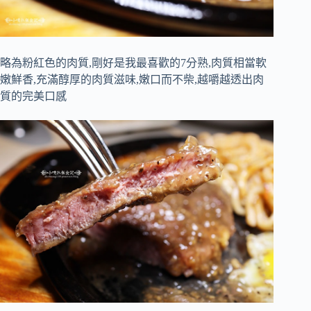
略為粉紅色的肉質,剛好是我最喜歡的7分熟,肉質相當軟
嫩鮮香,充滿醇厚的肉質滋味,嫩口而不柴,越嚼越透出肉
質的完美口感