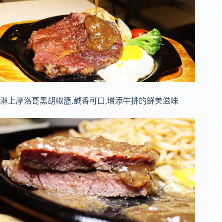
淋上摩洛哥黑胡椒醬,鹹香可口,增添牛排的鮮美滋味