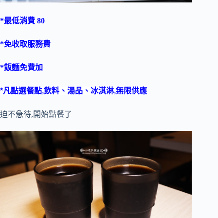
*最低消費 80
*免收取服務費
*
飯麵免費加
*凡點選餐點,飲料、湯品、冰淇淋,無限供應
迫不急待,開始點餐了