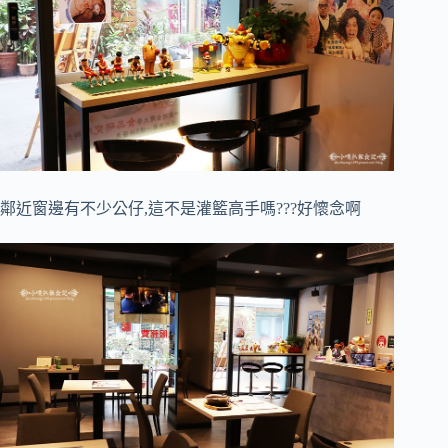
鄰近窗邊有不少公仔,這不是灌籃高手嗎???好懷念啊