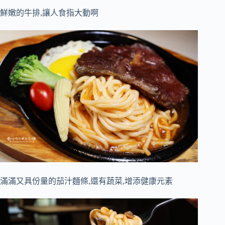
鮮嫩的牛排,讓人食指大動啊
滿滿又具份量的茄汁麵條,還有蔬菜,增添健康元素