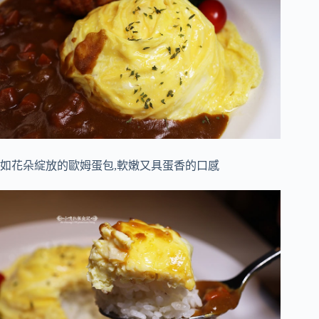
如花朵綻放的歐姆蛋包,軟嫩又具蛋香的口感