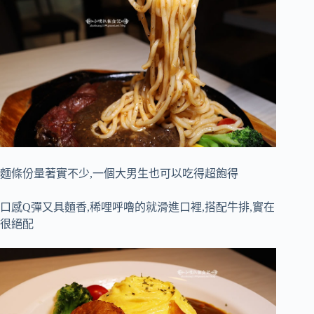
麵條份量著實不少,一個大男生也可以吃得超飽得
口感Q彈又具麵香,稀哩呼嚕的就滑進口裡,搭配牛排,實在
很絕配