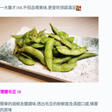
一大盤才168,不但品嚐美味,更是吃得超滿足
薄鹽毛豆 50
簡單的胡椒及鹽調味,透出毛豆的新鮮度及清甜口感,樸實
的原味