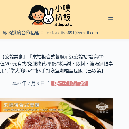
跳
至
主
要
內
廠商邀約合作信箱：
jessicakitty3691@gmail.com
容
【公館美食】『來福複合式餐廳』近公館站/超高CP
值/200元有找/免服務費/平價/冰淇淋、飲料、濃湯無限享
用/手掌大的8oz牛排/手打漢堡咖哩蛋包飯【已歇業】
2020 年 7 月 9 日
捷運松山新店線