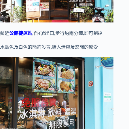
鄰近
公館捷運站
,自4號出口,步行約兩分鐘,即可到達
水藍色及白色的簡約設置,給人清爽及悠閒的感受