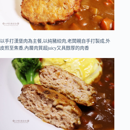
以手打漢堡肉為主餐,以純豬絞肉,老闆親自手打製成,外
皮煎至焦香,內層肉質超juicy又具醇厚的肉香