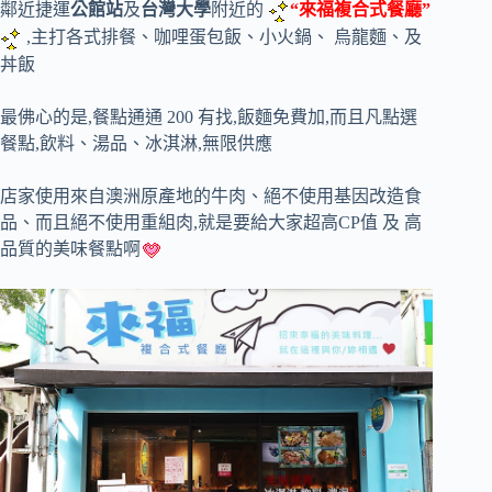
鄰近捷運
公館站
及
台灣大學
附近的
“來福複合式餐廳”
,主打各式排餐、咖哩蛋包飯、小火鍋、 烏龍麵、及
丼飯
最佛心的是,餐點通通 200 有找,飯麵免費加,而且凡點選
餐點,飲料、湯品、冰淇淋,無限供應
店家使用來自澳洲原產地的牛肉、絕不使用基因改造食
品、而且絕不使用重組肉,就是要給大家超高CP值 及 高
品質的美味餐點啊