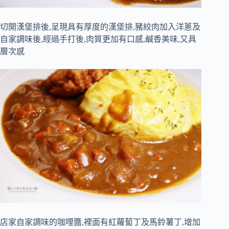
切開漢堡排後,呈現具有厚度的漢堡排,豬絞肉加入洋蔥及
自家調味後,經過手打後,肉質更加有口感,鹹香美味,又具
層次感
店家自家調味的咖哩醬,裡面有紅蘿蔔丁及馬鈴薯丁,增加