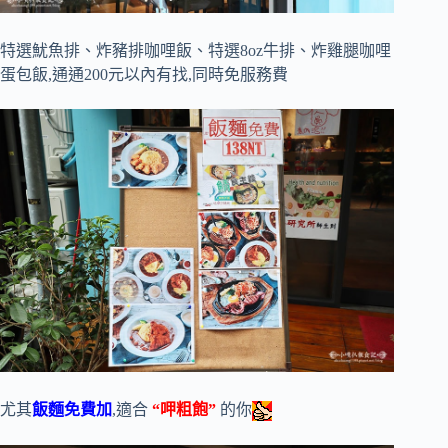
特選魷魚排、炸豬排咖哩飯、特選8oz牛排、炸雞腿咖哩
蛋包飯,通通200元以內有找,同時免服務費
尤其
飯麵免費加
,適合
“呷粗飽”
的你