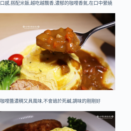
口感,搭配米飯,越吃越飄香,濃郁的咖哩香氣,在口中縈繞
咖哩醬濃稠又具風味,不會過於死鹹,調味的剛剛好