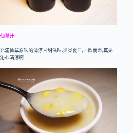
仙草汁
充滿仙草原味的清涼甘甜滋味,炎炎夏日,一飲而盡,真是
沁心清涼啊