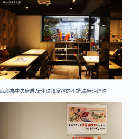
底部為中央廚房,衛生環境掌控的不錯,毫無油煙味