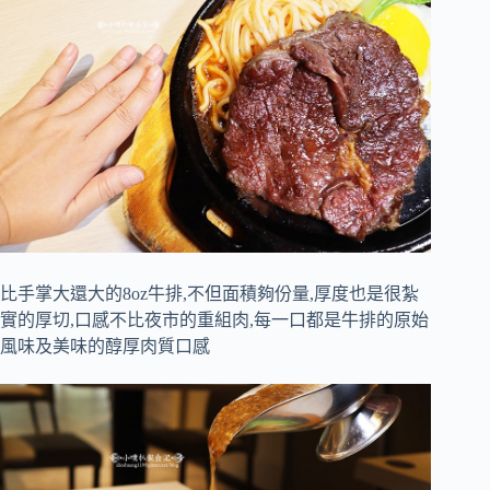
比手掌大還大的8oz牛排,不但面積夠份量,厚度也是很紮
實的厚切,口感不比夜市的重組肉,每一口都是牛排的原始
風味及美味的醇厚肉質口感