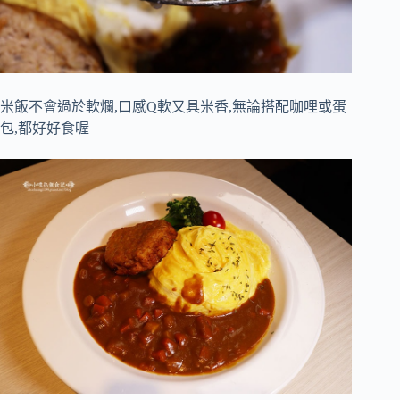
米飯不會過於軟爛,口感Q軟又具米香,無論搭配咖哩或蛋
包,都好好食喔