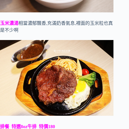
玉米濃湯
相當濃郁飄香,充滿奶香氣息,裡面的玉米粒也真
是不少啊
排餐 特選8oz牛排 特價180