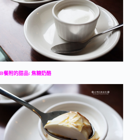
B餐附的甜品: 焦糖奶酪