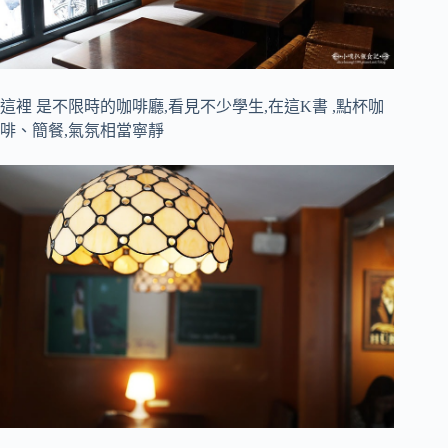
這裡 是不限時的咖啡廳,看見不少學生,在這K書 ,點杯咖
啡、簡餐,氣氛相當寧靜