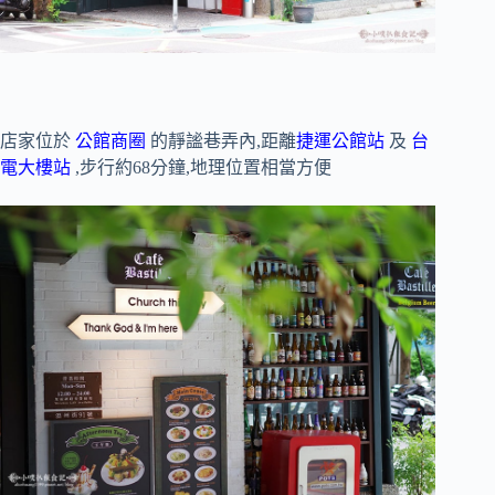
店家位於
公館商圈
的靜謐巷弄內,距離
捷運公館站
及
台
電大樓站
,步行約68分鐘,地理位置相當方便