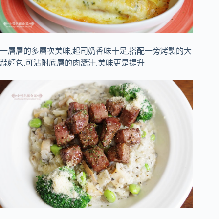
一層層的多層次美味,起司奶香味十足,搭配一旁烤製的大
蒜麵包,可沾附底層的肉醬汁,美味更是提升