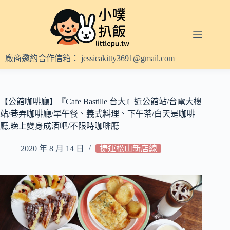
跳
至
主
要
內
廠商邀約合作信箱：
jessicakitty3691@gmail.com
容
【公館咖啡廳】『Cafe Bastille 台大』近公館站/台電大樓
站/巷弄咖啡廳/早午餐、義式料理、下午茶/白天是咖啡
廳,晚上變身成酒吧/不限時咖啡廳
2020 年 8 月 14 日
捷運松山新店線