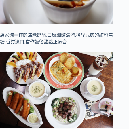
店家純手作的焦糖奶酪,口感細嫩滑溜,搭配底層的甜蜜焦
糖,香甜適口,當作飯後甜點正適合