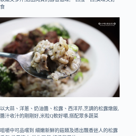
食
以大蒜、洋蔥、奶油醬、松露、西洋芹,烹調的松露燉飯,
醬汁收汁的剛剛好,米粒Q軟好嚼,搭配眾多蔬菜
咀嚼中可品嚐到 細嫩新鮮的菇類及透出飄香迷人的松露