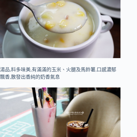
湯品,料多味美,有滿滿的玉米、火腿及馬鈴薯,口感濃郁
飄香,散發出香純的奶香氣息