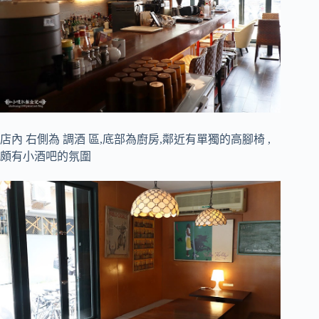
店內 右側為 調酒 區,底部為廚房,鄰近有單獨的高腳椅 ,
頗有小酒吧的氛圍