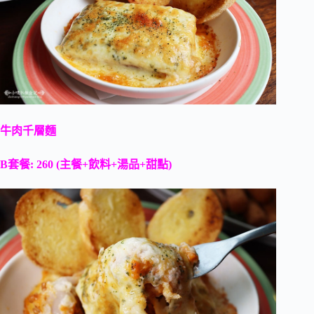
牛肉千層麵
B套餐: 260 (主餐+飲料+湯品+甜點)