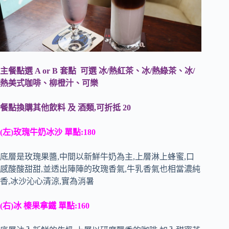
主餐點選 A or B 套點 可選 冰/熱紅茶、冰/熱綠茶、冰/
熱美式咖啡、柳橙汁、可樂
餐點換購其他飲料 及 酒類,可折抵 20
(左)玫瑰牛奶冰沙 單點:180
底層是玫瑰果醬,中間以新鮮牛奶為主,上層淋上蜂蜜,口
感酸酸甜甜,並透出陣陣的玫瑰香氣,牛乳香氣也相當濃純
香,冰沙沁心清涼,實為消暑
(右)冰 榛果拿鐵 單點:160