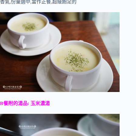
香氣,份量適中,當作正餐,超級飽足的
B餐附的湯品: 玉米濃湯