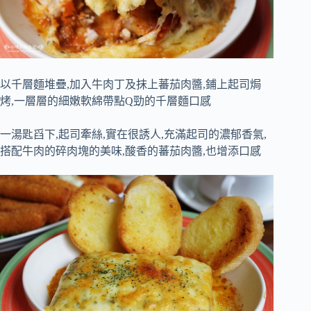
以千層麵堆疊,加入牛肉丁及抹上蕃茄肉醬,鋪上起司焗
烤,一層層的細嫩軟綿帶點Q勁的千層麵口感
一湯匙舀下,起司牽絲,實在很誘人,充滿起司的濃郁香氣,
搭配牛肉的碎肉塊的美味,酸香的蕃茄肉醬,也增添口感