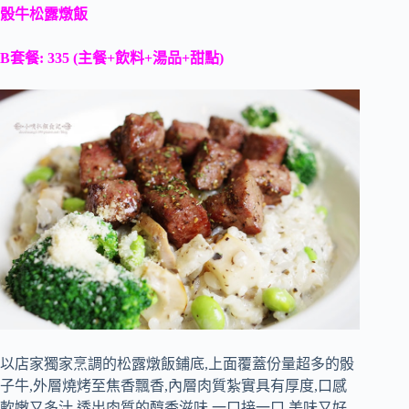
骰牛松露燉飯
B套餐: 335 (主餐+飲料+湯品+甜點)
以店家獨家烹調的松露燉飯鋪底,上面覆蓋份量超多的骰
子牛,外層燒烤至焦香飄香,內層肉質紮實具有厚度,口感
軟嫩又多汁,透出肉質的醇香滋味,一口接一口,美味又好