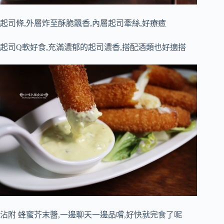
起司條,外層炸至酥脆飄香,內層起司牽絲,好療癒
起司Q軟好食,充滿濃郁的起司濃香,搭配酒類也好適搭
沾附 蜂蜜芥末醬,一邊聊天一邊品嚐,好快就完食了呢