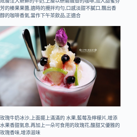
底層注入新鮮的牛奶,上層以研磨飄香的咖啡,加入甜蜜芬
芳的榛果果醬,適時的攪拌均勻,口感淡甜不膩口,飄出香
醇的咖啡香氣,當作下午茶飲品,正適合
玫瑰牛奶冰沙,上面擺上滿滿的 水果,藍莓及檸檬片,增添
水果香甜氣息,再加上一朵可食用的玫瑰花,酸甜又優雅的
玫瑰香味,增添滋味