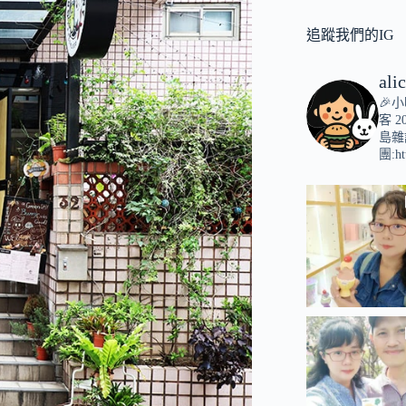
追蹤我們的IG
ali
🎉
客
2
島雜
團:ht