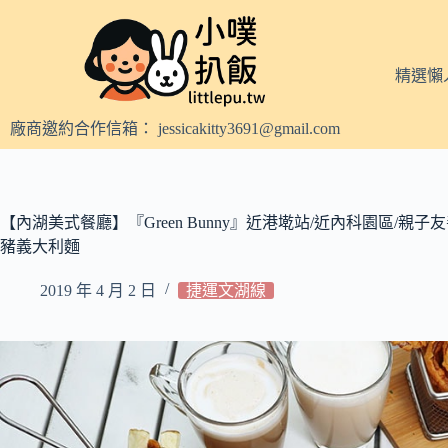
跳
至
主
精選懶
要
內
廠商邀約合作信箱：
jessicakitty3691@gmail.com
容
【內湖美式餐廳】『Green Bunny』近港墘站/近內科園區/親
豬義大利麵
2019 年 4 月 2 日
捷運文湖線