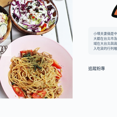
小噗夫妻倆是
大都在台北市
域在大台北與
入吃貨的行列喔
追蹤粉專