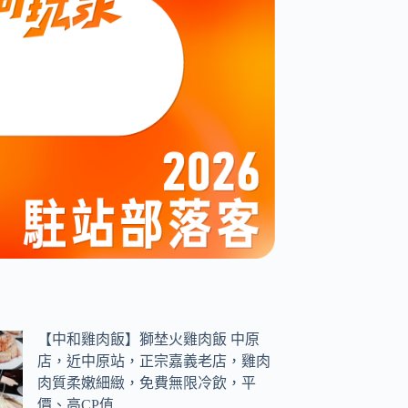
【中和雞肉飯】獅埜火雞肉飯 中原
店，近中原站，正宗嘉義老店，雞肉
肉質柔嫩細緻，免費無限冷飲，平
價、高CP值