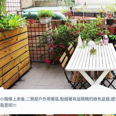
小階梯上來後,二側是戶外用餐區,點綴著有益眼睛的綠色盆栽,
寫意呢!!!