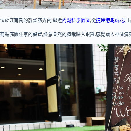
位於江南街的靜謐巷弄內,鄰近
內湖科學園區
,從
捷運港墘站2號
出
有點庭園住家的設置,綠意盎然的植栽映入眼簾,感覺讓人神清氣爽啊