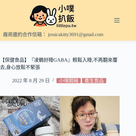
跳
至
主
要
內
廠商邀約合作信箱：
jessicakitty3691@gmail.com
容
【保健食品】『凌鶴好睡GABA』輕鬆入睡,不再翻來覆
去,身心放鬆不緊張
2022 年 8 月 29 日
小噗開箱
養生食品