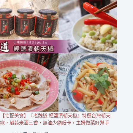
【宅配美食】『老魏道 輕鹽漬朝天椒』特選台灣朝天
椒，鹹蒜米酒三香，無油少鈉低卡，主婦做菜好幫手