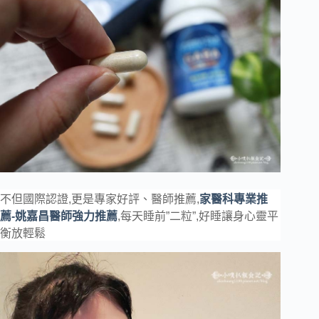
不但國際認證,更是專家好評、醫師推薦,
家醫科專業推
薦-
姚嘉昌醫師強力推薦
,每天睡前”
二粒”,好睡讓身心靈平
衡放輕鬆