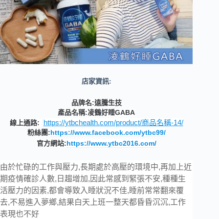
店家資訊:
品牌名:遠騰生技
產
品名稱:凌鶴好睡
GABA
https://ytbchealth.com/product/商品名稱-14/
線上通路:
粉絲團:
https://www.facebook.com/ytbc99/
官方網站:
https://www.ytbc2016.com/
由於忙碌的工作與壓力,長期處於高壓的環境中,再加上近
期疫情確診人數,日趨增加,因此常感到緊張不安,種種生
活壓力的因素,都會導致入睡狀況不佳,睡前常常翻來覆
去,不易進入夢鄉,結果白天上班一整天都昏昏沉沉,工作
表現也不好