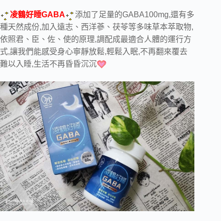
凌鶴好睡GABA
添加了足量的GABA100mg
,還有多
種天然成份,加入遠志、西洋蔘、茯苓等多味草本萃取物,
依照君、臣、佐、使的原理,調配成最適合人體的運行方
式,讓我們能感受
身心寧靜放鬆,
輕鬆入
眠
,不再翻來覆去
難以入睡
,生活不再昏昏沉沉