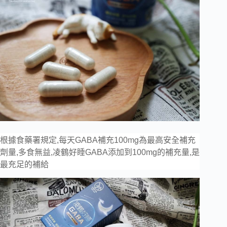
mg
根據食藥署規定
,每天GABA補充100
為最高安全補充
劑量,多食無益,凌鶴好睡GABA
添加到
100mg
的補充量,是
最
充足的補給