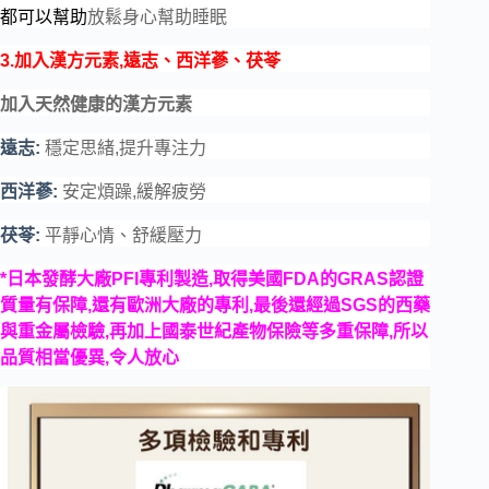
都可以
幫助
放鬆身
心幫助睡眠
3.加入漢方元素,遠志、西洋蔘、茯苓
加入天然健康的漢方元素
遠志:
穩定思緒,提升專注力
西洋蔘:
安定
煩躁,緩解疲勞
茯苓:
平靜心情、舒緩壓力
*日本發酵大廠PFI
專利製造,取得美國FDA
的GRAS
認證
質量有保障,還有歐洲大廠的專利,最後還經過SGS的西藥
與重金屬檢驗,再加上國泰世紀產物保險等多重保障,所以
品質相當優異,令人放心