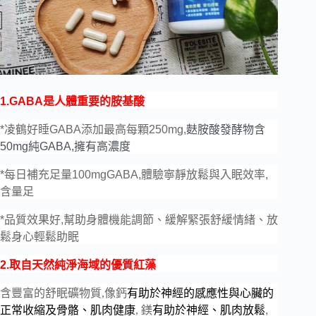
1.GABA
是人體重要的胺基酸
*
凌鶴好睡GABA
添加最高每顆250mg
,
麩胺酸發酵物含
50mg
純GABA
,擁有高濃度
*
每日補充足量100mgGABA
,體驗
寧靜放鬆與
入
眠效率,
含量足
*
品質效果好,幫助身體機能調節、緩解緊張舒緩情緒、放
鬆身心輕鬆助眠
2.
取自天然純淨海域的優質紅藻
含豐富的舒眠礦物質
,像
鈣
有助於
神經的感應性與心臟的
正常收縮及
骨骼、
肌肉健康
,
鎂
有助於神經、肌肉放鬆
,