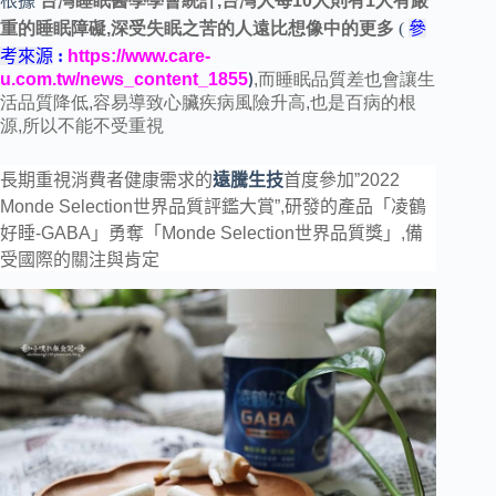
根據
台灣睡眠醫學學會統計,台灣人每10
人則有1
人有嚴
重的睡眠障礙,深受失眠之苦的人遠比想像中的更多
(
參
考來源
:
https://www.care-
u.com.tw/news_content_1855
,而睡眠品質差也會讓生
)
活品質
降低,容易導致心臟疾病風險升高,也是百病的根
源,所以不能不受重視
長期重視消費者健康需求的
遠騰生技
首度參加”2022
Monde Selection
世界品質評鑑大賞”
,研發的產品「凌鶴
好睡-GABA
」勇奪「Monde Selection世界品質獎」,備
受國際的關注與肯定