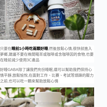
只要在
睡前1
小時吃兩顆好睡
,然後放鬆心情,很快就進入
夢鄉,建議不要在晚間喝茶或咖啡或含咖啡因的食物,也要
在睡前減少使用3C
產品
好睡GABA
除了讓我們充份睡眠,還可以幫助我們保持心
情平靜,放鬆愉悅,在面對工作、比賽、考試等煩躁的壓力
之前,也可以吃一顆來幫助放鬆心情