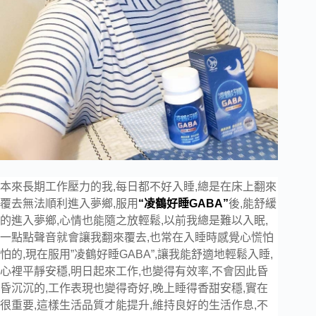
本來長期工作壓力的我,每日都不好入睡,總是在床上翻來
覆去無法順利進入夢鄉,服用
“
凌鶴好睡GABA”
後,能舒緩
的進入夢鄉,心情也能隨之放輕鬆,
以前我總是難以入眠,
一點點聲音就會讓我翻來覆去,也常在入睡時感覺心慌怕
怕的
,現在服用”
凌鶴好睡GABA”
,
讓我
能舒適地輕鬆入睡,
心裡平靜安穩,
明日起來工作,也變得有效率,不會因此昏
昏沉沉的,工作表現也變得奇好,晚上睡得香甜安穩,實在
很重要,這樣生活品質才能提升,維持良好的生活作息,不