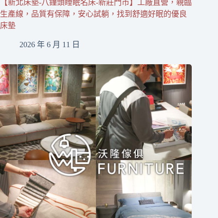
【新北床墊-八鐘頭睡眠名床-新莊門市】工廠直營，親臨
生產線，品質有保障，安心試躺，找到舒適好眠的優良
床墊
2026 年 6 月 11 日