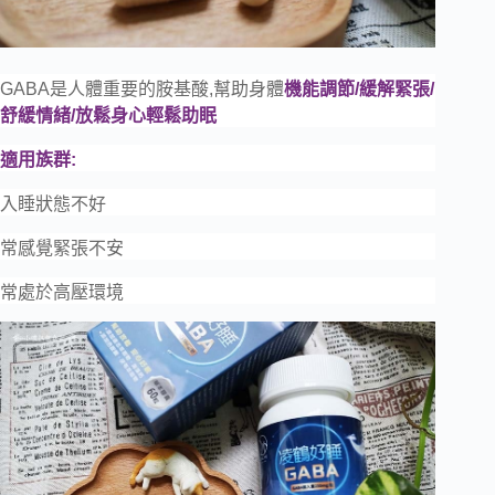
GABA是人體重要的胺基酸,幫助身體
機能調節/
緩解緊張/
舒緩情緒/放鬆身心輕鬆助眠
適用族群:
入睡狀態不好
常感覺緊張不安
常處於高壓環境