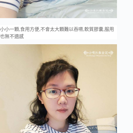
小小一顆,食用方便,不會太大顆難以吞嚥,軟質膠囊,服用
也無不適感