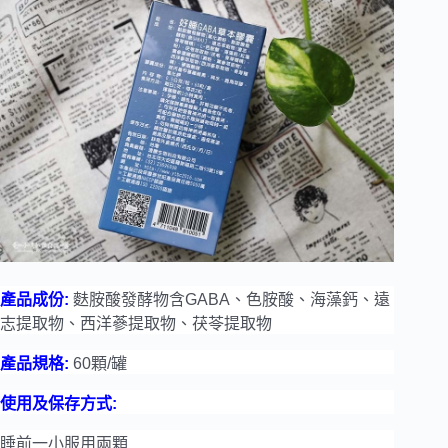
產品成份:
麩胺酸發酵物含GABA
、色胺酸、海藻鈣、遠
志提取物、西洋蔘提取物、茯苓提取物
產品規格:
60
顆/
罐
使用及保存方式:
睡前一小服用兩顆