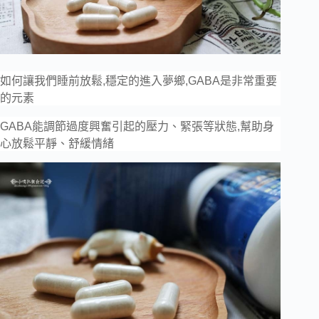
如何讓我們睡前放鬆,穩定的進入夢鄉,GABA是非常重要
的元素
GABA能
調節過度興奮引起的壓力、緊張等狀態,幫助身
心放鬆平靜、舒緩情緒