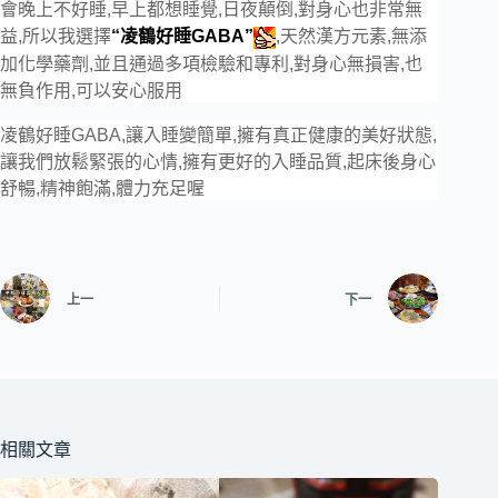
會晚上不好
睡
,早上都想睡覺,日夜顛倒,對身
心
也非常無
益,所以我選擇
“
凌鶴好睡GABA”
,天然漢方元素,無添
加化學藥劑,並且通過多項檢驗和專利,對身
心
無損害,也
無負作用,可以安心服用
凌鶴好睡GABA
,讓
入睡變簡單
,擁有真正健康的美好狀態,
讓我們放鬆緊張的心情,擁有更好的
入睡品質
,起床後身心
舒暢,精神飽滿,體力充足喔
上一
下一
相關文章