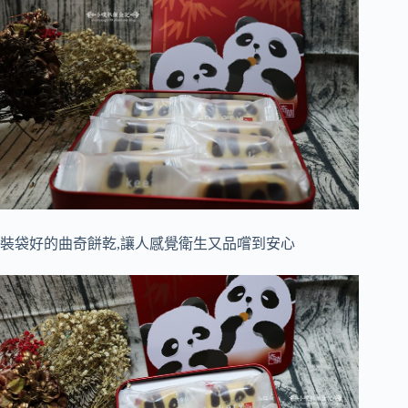
裝袋好的曲奇餅乾,讓人感覺衛生又品嚐到安心