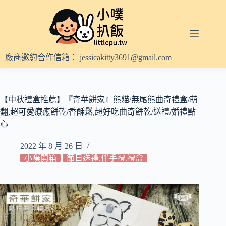
跳
至
主
要
內
廠商邀約合作信箱：
jessicakitty3691@gmail.com
容
【中秋禮盒推薦】『奇華餅家』熊貓/無尾熊曲奇禮盒/萌
翻,超可愛療癒餅乾/香酥鬆,超好吃曲奇餅乾/送禮/婚禮點
心
2022 年 8 月 26 日
小噗開箱
節日送禮.伴手禮.禮盒