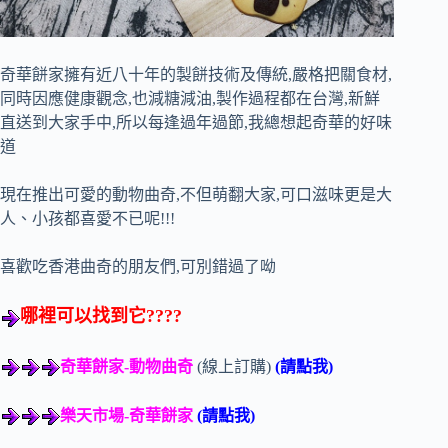
奇華餅家擁有近八十年的製餅技術及傳統,嚴格把關食材,
同時因應健康觀念,也減糖減油,製作過程都在台灣,新鮮
直送到大家手中,所以每逢過年過節,我總想起奇華的好味
道
現在推出可愛的動物曲奇,不但萌翻大家,可口滋味更是大
人、小孩都喜愛不已呢!!!
喜歡吃香港曲奇的朋友們,可別錯過了呦
哪裡可以找到它????
奇華餅家-動物曲奇
(線上訂購)
(請點我)
樂天市場-奇華餅家
(請點我)