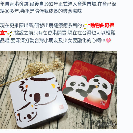
年自香港發跡,爾後自1982年正式進入台灣市場,在台已深
耕30多年,幾乎是陪伴我成長的懷念滋味
現在更推陳出新,研發出萌翻療癒系列的
“動物曲奇禮
盒”
,據說之前只有在香港開賣,現在在台灣也可以輕鬆
品嚐,要深深打動台灣小朋友及少女要融化的心啊!!!