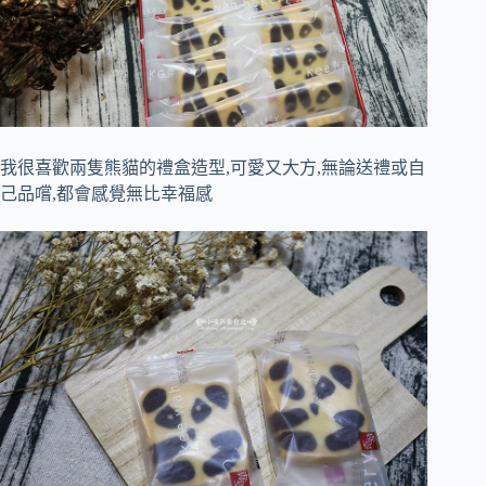
我很喜歡兩隻熊貓的禮盒造型,可愛又大方,無論送禮或自
己品嚐,都會感覺無比幸福感