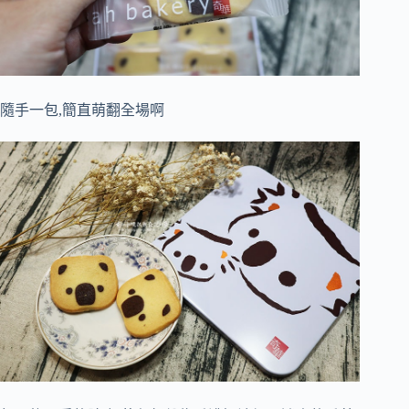
隨手一包,簡直萌翻全場啊