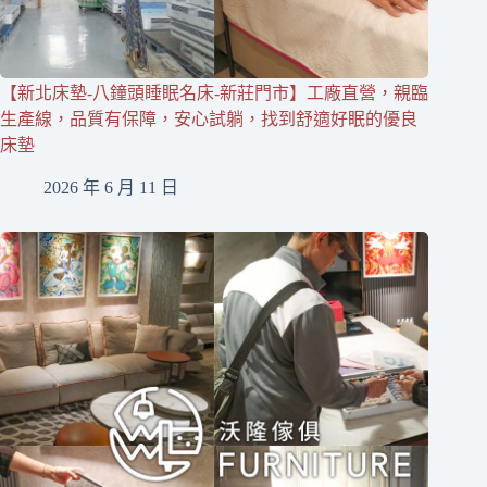
【新北床墊-八鐘頭睡眠名床-新莊門市】工廠直營，親臨
生產線，品質有保障，安心試躺，找到舒適好眠的優良
床墊
2026 年 6 月 11 日