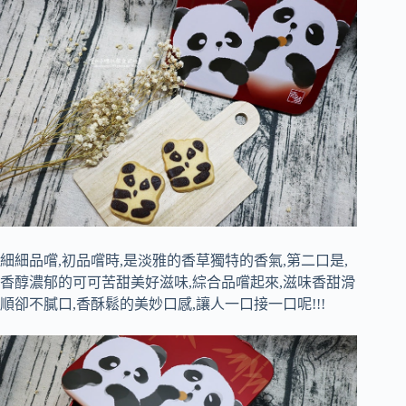
細細品嚐,初品嚐時,是淡雅的香草獨特的香氣,第二口是,
香醇濃郁的可可苦甜美好滋味,綜合品嚐起來,滋味香甜滑
順卻不膩口,香酥鬆的美妙口感,讓人一口接一口呢!!!