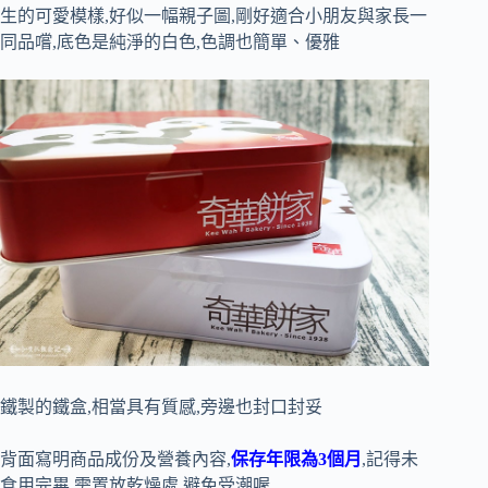
生的可愛模樣,好似一幅親子圖,剛好適合小朋友與家長一
同品嚐,底色是純淨的白色,色調也簡單、優雅
鐵製的鐵盒,相當具有質感,旁邊也封口封妥
背面寫明商品成份及營養內容,
保存年限為3個月
,記得未
食用完畢,需置放乾燥處,避免受潮喔