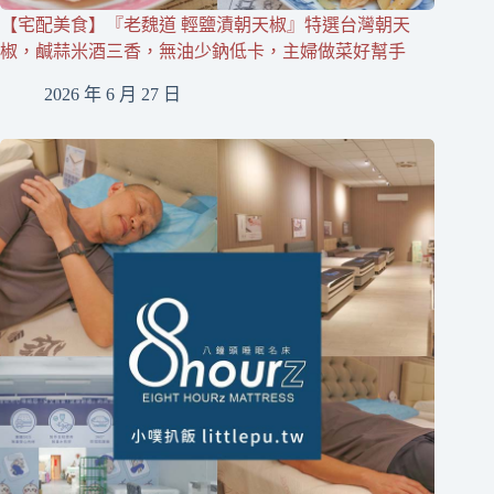
【宅配美食】『老魏道 輕鹽漬朝天椒』特選台灣朝天
椒，鹹蒜米酒三香，無油少鈉低卡，主婦做菜好幫手
2026 年 6 月 27 日