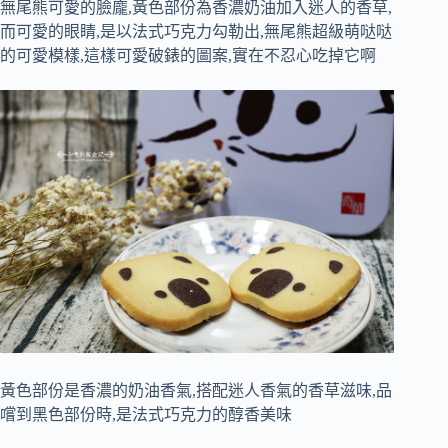
無尾熊可愛的臉龐,黃色部份為香濃奶油加入迷人的香草,
而可愛的眼睛,是以法式巧克力勾勒出,無尾熊超級萌哒哒
的可愛模樣,這樣可愛破錶的圖案,實在不忍心吃掉它啊
黃色部份是香濃的奶油香氣,搭配迷人香氣的香草滋味,品
嚐到黑色部份時,是法式巧克力的醇香美味