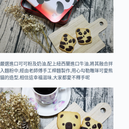
嚴選進口可可粉及奶油,配上紐西蘭進口牛油,將其融合拌
入麵粉中,經由老師傅手工桿麵製作,用心勾勒雕琢可愛熊
貓的造型,相信這幸福滋味,大家都愛不釋手呢