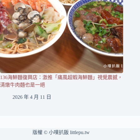
136海鮮麵復興店：激推「痛風超蝦海鮮麵」視覺震撼，
清燉牛肉麵也是一絕
2026 年 4 月 11 日
版權 © 小噗扒飯 littlepu.tw