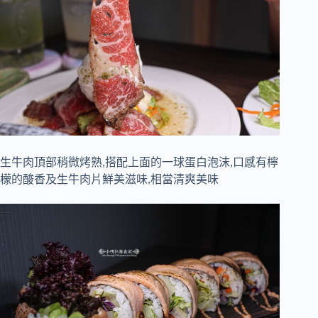
生牛肉頂部稍微烤熟,搭配上面的一球蛋白泡沫,口感有檸
檬的酸香及生牛肉片鮮美滋味,相當清爽美味