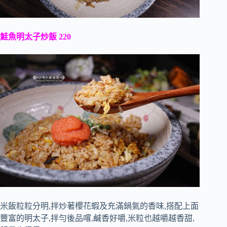
鮭魚明太子炒飯 220
米飯粒粒分明,拌炒著櫻花蝦及充滿鍋氣的香味,搭配上面
豐富的明太子,拌勻後品嚐,鹹香好嚼,米粒也越嚼越香甜,