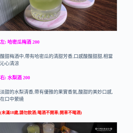
左: 哈密瓜梅酒 200
酸甜梅酒中,帶有哈密瓜的清甜芳香,口感酸酸甜甜,相當
沁心清涼
右: 水梨酒 200
淡甜的水梨清香,帶有優雅的果實香氣,酸甜的美妙口感,
在口中縈繞
(未滿18歲,請勿飲酒;喝酒不開車;開車不喝酒)