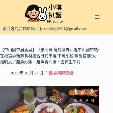
跳
至
主
要
內
廠商邀約合作信箱：
jessicakitty3691@gmail.com
容
【中山國中居酒屋】『惠比寿 燒鳥酒場』近中山國中站/
在地當季新鮮食材結合日式串燒/下班小酌/聚餐首選/大
推明太子鮭魚炒飯、鮭魚壽司捲、雪檸生牛片
2021 年 10 月 27 日
捷運文湖線