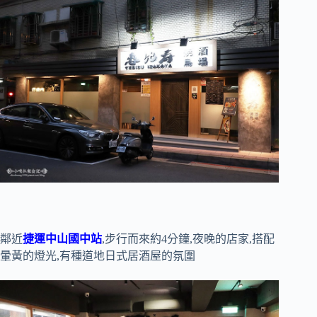
鄰近
捷運中山國中站
,步行而來約4分鐘,夜晚的店家,搭配
暈黃的燈光,有種道地日式居酒屋的氛圍