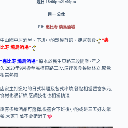
週日 18:00pm21:00pm
週一 公休
FB:
惠比寿 燒鳥酒場
中山國中居酒屋、下班小酌聚餐首選、捷運美食
“惠
比寿 燒鳥酒場”
“惠比寿 燒鳥酒場”
原本於民生東路三段開業7年之
久,2020年9月搬至民權東路三段,這裡美食餐廳林立,感覺
相當熱鬧
店家主打道地的日式料理及各式串燒,餐點相當豐富多元,
食材也很新鮮,烹調技術也相當精湛
還有多種酒品可選擇,很適合下班後小酌或是三五好友聚
餐,大家千萬不要錯過了