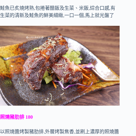
鮭魚已炙燒烤熟,包捲著醋飯及生菜、米飯,綜合口感,有
生菜的清新及鮭魚的鮮美細緻,一口一個,馬上就光盤了
照燒豬肋排 180
以照燒醬烤製豬肋排,外層烤製焦香,並刷上濃厚的照燒醬