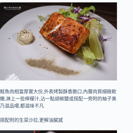
鮭魚肉相當厚實大份,外表烤製酥香脆口,內層肉質細緻軟
嫩,淋上一些檸檬汁,沾一點胡椒鹽或搭配一旁附的柚子美
乃滋品嚐,都滋味不凡
搭配附的生菜沙拉,更解油膩感