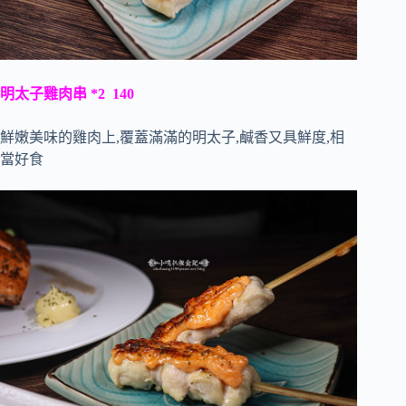
明太子雞肉串 *2 140
鮮嫩美味的雞肉上,覆蓋滿滿的明太子,鹹香又具鮮度,相
當好食