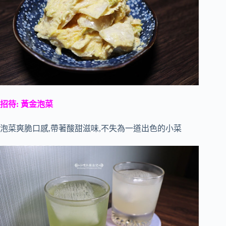
招待: 黃金泡菜
泡菜爽脆口感,帶著酸甜滋味,不失為一道出色的小菜