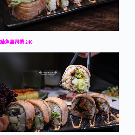
鮭魚壽司捲 240