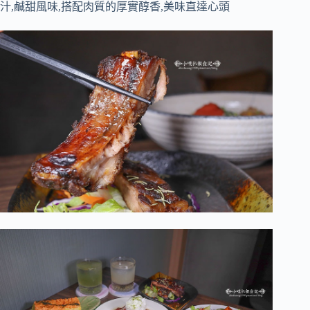
汁,鹹甜風味,搭配肉質的厚實醇香,美味直達心頭