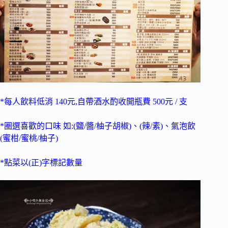
*每人飲料低消 140元,自帶酒水酌收開瓶費 500元 / 支
*圈選喜歡的口味 如:(鹽/醬/柚子胡椒)、(辣/素)、氣泡飲
(蜜柑/蜜桃/柚子)
*點菜以(正)字標記數量