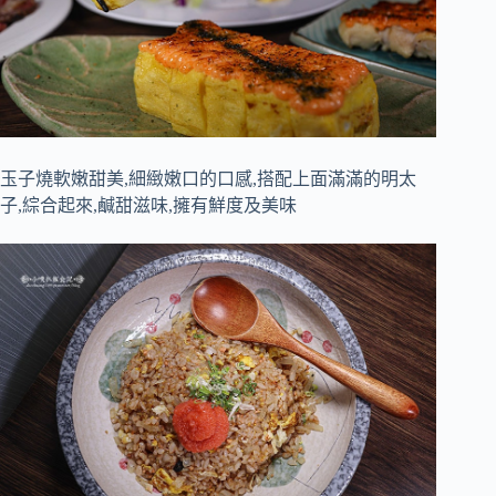
玉子燒軟嫩甜美,細緻嫩口的口感,搭配上面滿滿的明太
子,綜合起來,鹹甜滋味,擁有鮮度及美味