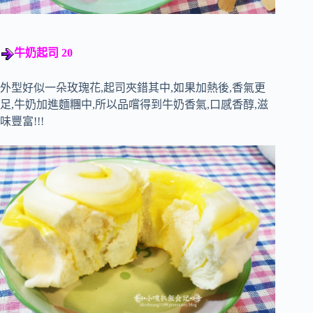
牛奶起司 20
外型好似一朵玫瑰花,起司夾錯其中,如果加熱後,香氣更
足,牛奶加進麵糰中,所以品嚐得到牛奶香氣,口感香醇,滋
味豐富!!!