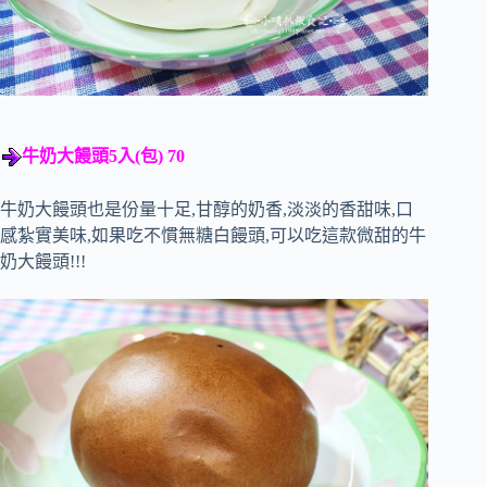
牛奶大饅頭5入(包) 70
牛奶大饅頭也是份量十足,甘醇的奶香,淡淡的香甜味,口
感紮實美味,如果吃不慣無糖白饅頭,可以吃這款微甜的牛
奶大饅頭!!!