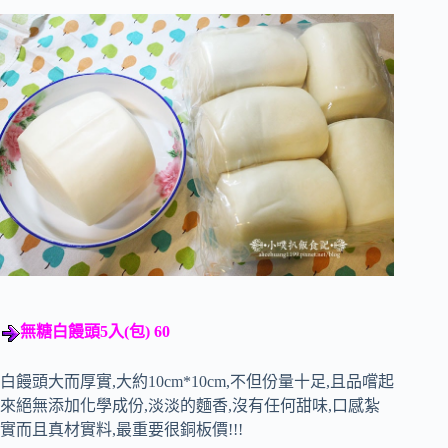
無糖白饅頭5入(包) 60
白饅頭大而厚實,大約10cm*10cm,不但份量十足,且品嚐起
來絕無添加化學成份,淡淡的麵香,沒有任何甜味,口感紮
實而且真材實料,最重要很銅板價!!!