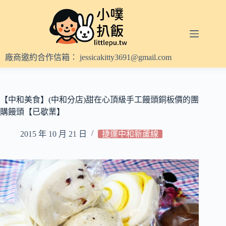
跳
至
主
要
內
廠商邀約合作信箱：
jessicakitty3691@gmail.com
容
【中和美食】(中和分店)甜在心頂級手工饅頭銅板價的團
購饅頭【已歇業】
2015 年 10 月 21 日
捷運中和新蘆線