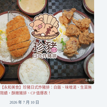
【永和美食】珍豬日式炸豬排：白飯、味噌湯、生菜無
限續，酥嫩豬排、CP 值爆表！
2026 年 7 月 10 日