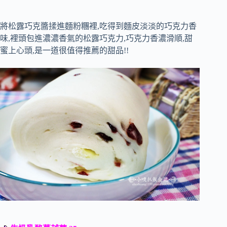
將松露巧克醬揉進麵粉糰裡,吃得到麵皮淡淡的巧克力香
味,裡頭包進濃濃香氣的松露巧克力,巧克力香濃滑順,甜
蜜上心頭,是一道很值得推薦的甜品!!