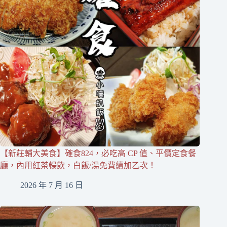
【新莊輔大美食】確食824，必吃高 CP 值、平價定食餐
廳，內用紅茶暢飲，白飯/湯免費續加乙次！
2026 年 7 月 16 日