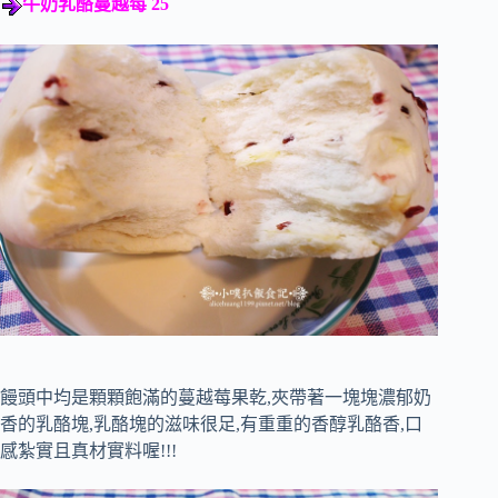
牛奶乳酪蔓越莓 25
饅頭中均是顆顆飽滿的蔓越莓果乾,夾帶著一塊塊濃郁奶
香的乳酪塊,乳酪塊的滋味很足,有重重的香醇乳酪香,口
感紮實且真材實料喔!!!