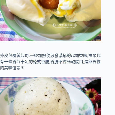
外皮包覆著起司,一經加熱便散發濃郁的起司香味,裡頭包
有一條香氣十足的徳式香腸,香腸不會死鹹膩口,是無負擔
的美味佳餚!!!