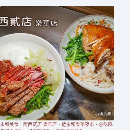
永和美食｜阿西貳店 樂華店，近永和樂華夜市，必吃酥