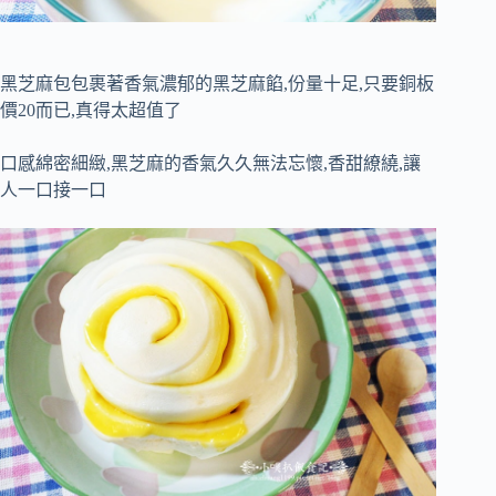
黑芝麻包包裹著香氣濃郁的黑芝麻餡,份量十足,只要銅板
價20而已,真得太超值了
口感綿密細緻,黑芝麻的香氣久久無法忘懷,香甜繚繞,讓
人一口接一口