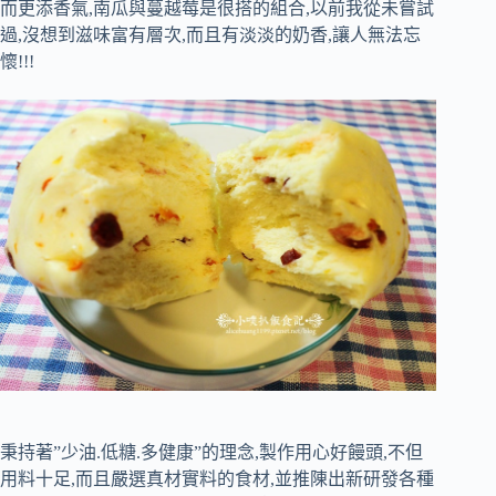
而更添香氣,南瓜與蔓越莓是很搭的組合,以前我從未嘗試
過,沒想到滋味富有層次,而且有淡淡的奶香,讓人無法忘
懷!!!
秉持著”少油.低糖.多健康”的理念,製作用心好饅頭,不但
用料十足,而且嚴選真材實料的食材,並推陳出新研發各種