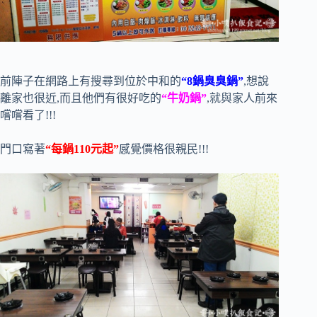
前陣子在網路上有搜尋到位於中和的
“8鍋臭臭鍋”
,想說
離家也很近,而且他們有很好吃的
“牛奶鍋”
,就與家人前來
嚐嚐看了!!!
門口寫著
“每鍋110元起”
感覺價格很親民!!!