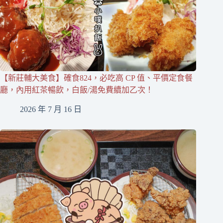
【新莊輔大美食】確食824，必吃高 CP 值、平價定食餐
廳，內用紅茶暢飲，白飯/湯免費續加乙次！
2026 年 7 月 16 日