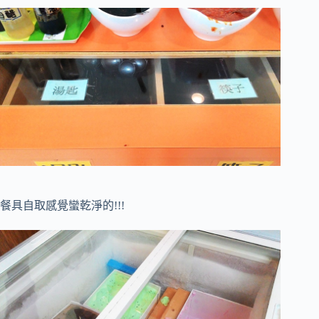
餐具自取感覺蠻乾淨的!!!