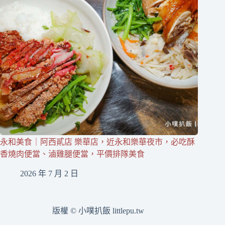
永和美食｜阿西貳店 樂華店，近永和樂華夜市，必吃酥
香燒肉便當、滷雞腿便當，平價排隊美食
2026 年 7 月 2 日
版權 © 小噗扒飯 littlepu.tw