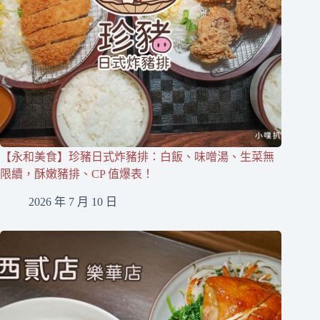
【永和美食】珍豬日式炸豬排：白飯、味噌湯、生菜無
限續，酥嫩豬排、CP 值爆表！
2026 年 7 月 10 日