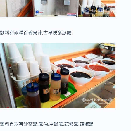
飲料有兩種百香果汁.古早味冬瓜露
醬料自取有沙茶醬.醬油.豆瓣醬.蒜蓉醬.辣椒醬