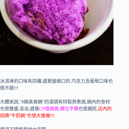
冰淇淋的口味有四種,感覺蠻順口的,巧克力及葡萄口味也
很不錯!!!
大體來說,”8鍋臭臭鍋”的湯頭有特製熬煮過,鍋內的食材
也很豐盛.澎派,感覺
CP值很高,價位平價
也很親民,
店內的
招牌”牛奶鍋”也很大推喔!!!