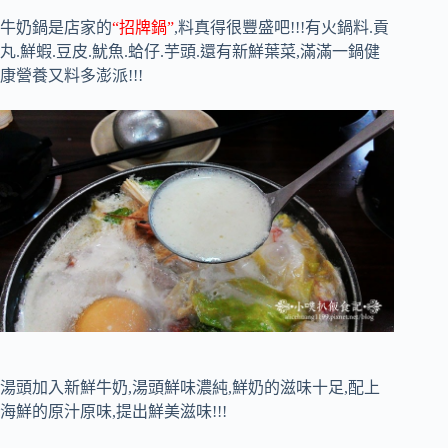
牛奶鍋是店家的
“招牌鍋”
,料真得很豐盛吧!!!有火鍋料.貢
丸.鮮蝦.豆皮.魷魚.蛤仔.芋頭.還有新鮮葉菜,滿滿一鍋健
康營養又料多澎派!!!
湯頭加入新鮮牛奶,湯頭鮮味濃純,鮮奶的滋味十足,配上
海鮮的原汁原味,提出鮮美滋味!!!