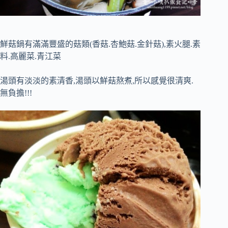
鮮菇鍋有滿滿豐盛的菇類(香菇.杏鮑菇.金針菇),素火腿.素
料.高麗菜.青江菜
湯頭有淡淡的素清香,湯頭以鮮菇熬煮,所以感覺很清爽.
無負擔!!!