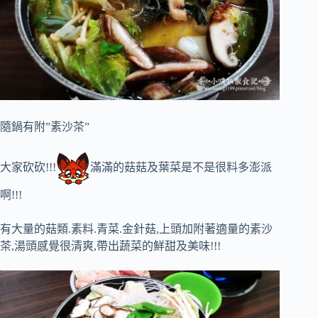
隨鍋有附”素沙茶”
大家砍砍!!!
滿滿的菇菇及葉菜是不是很料多澎派
啊!!!
有大量的菇類.素料.青菜.金針菇,上頭加附著適量的素沙
茶,湯頭感覺很清爽,帶出蔬菜的鮮甜及美味!!!