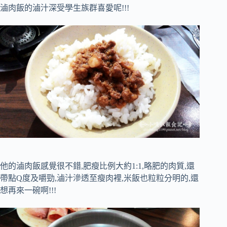
滷肉飯的滷汁深受學生族群喜愛呢!!!
他的滷肉飯感覺很不錯,肥瘦比例大約1:1,略肥的肉質,還
帶點Q度及嚼勁,滷汁滲透至瘦肉裡,米飯也粒粒分明的,還
想再來一碗啊!!!