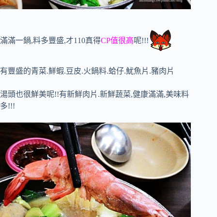
滿滿一鍋,料多豐盛,才110真得
CP值很高
呢!!!
有豐盛的青菜.鮮蝦.豆皮.火鍋料.蛤仔.魷魚片.豬肉片
湯頭也很鮮美呢!!有新鮮肉片.新鮮蔬菜,健康滿滿,美味料
多!!!