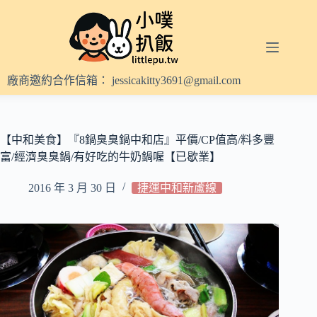
跳
至
主
要
內
廠商邀約合作信箱：
jessicakitty3691@gmail.com
容
【中和美食】『8鍋臭臭鍋中和店』平價/CP值高/料多豐
富/經濟臭臭鍋/有好吃的牛奶鍋喔【已歇業】
2016 年 3 月 30 日
捷運中和新蘆線