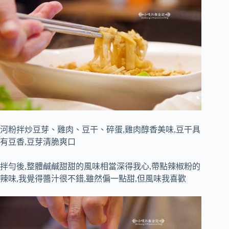
河粉拌炒豆芽、雞肉、豆干、碎蛋,雞肉醇香美味,豆干具
有豆香,豆芽清脆爽口
拌勻後,整體鹹鹹甜甜的風味相當深得我心,帶點辣椒粉的
辣味,我覺得醬汁很不錯,雖然偏一點甜,但風味我喜歡