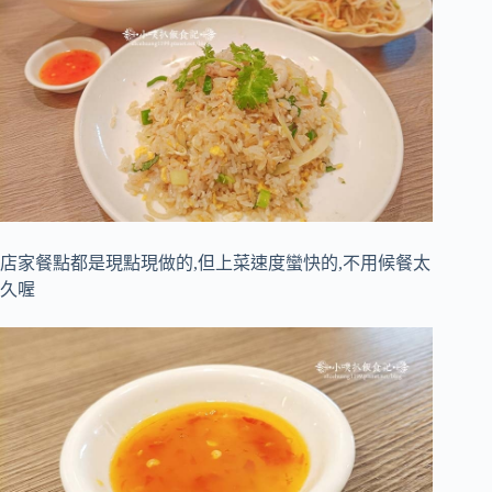
店家餐點都是現點現做的,但上菜速度蠻快的,不用候餐太
久喔