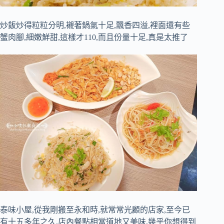
炒飯炒得粒粒分明,襯著鍋氣十足,飄香四溢,裡面還有些
蟹肉腳,細嫩鮮甜,這樣才110,而且份量十足,真是太推了
泰味小屋,從我剛搬至永和時,就常常光顧的店家,至今已
有十五多年之久,店內餐點相當道地又美味,幾乎你想得到