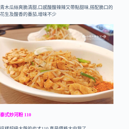
青木瓜絲爽脆清甜,口感酸酸辣辣又帶點甜味,搭配脆口的
花生及酸香的番茄,增味不少
泰式炒河粉 110
這樣超級大盤的也才110,真是價格太中我了