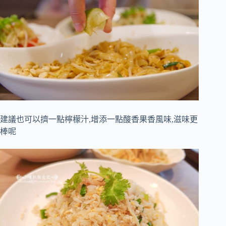
建議也可以擠一點檸檬汁,增添一點酸香果香風味,滋味更
棒呢