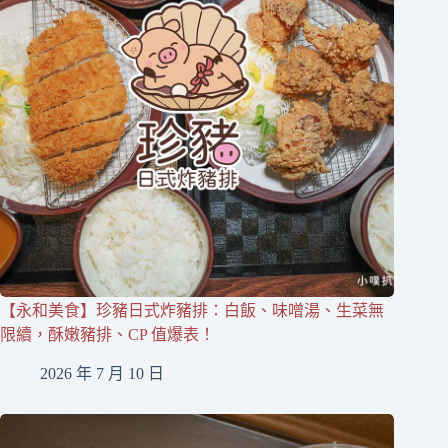
【永和美食】珍豬日式炸豬排：白飯、味噌湯、生菜無
限續，酥嫩豬排、CP 值爆表！
2026 年 7 月 10 日