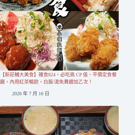
【新莊輔大美食】確食824，必吃高 CP 值、平價定食餐
廳，內用紅茶暢飲，白飯/湯免費續加乙次！
2026 年 7 月 16 日