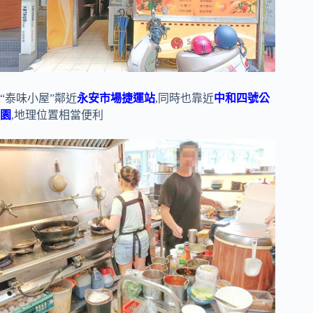
“泰味小屋”鄰近
永安市場捷運站
,同時也靠近
中和四號公
園
,地理位置相當便利