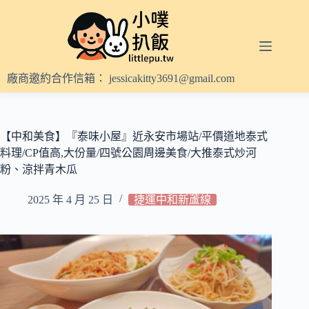
跳
至
主
要
內
廠商邀約合作信箱：
jessicakitty3691@gmail.com
容
【中和美食】『泰味小屋』近永安市場站/平價道地泰式
料理/CP值高,大份量/四號公園周邊美食/大推泰式炒河
粉、涼拌青木瓜
2025 年 4 月 25 日
捷運中和新蘆線