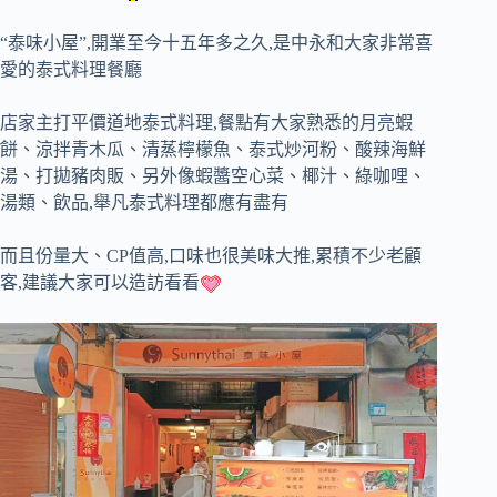
“泰味小屋”,開業至今十五年多之久,是中永和大家非常喜
愛的泰式料理餐廳
店家主打平價道地泰式料理,餐點有大家熟悉的月亮蝦
餅、涼拌青木瓜、清蒸檸檬魚、泰式炒河粉、酸辣海鮮
湯、打拋豬肉販、另外像蝦醬空心菜、椰汁、綠咖哩、
湯類、飲品,舉凡泰式料理都應有盡有
而且份量大、CP值高,口味也很美味大推,累積不少老顧
客,建議大家可以造訪看看