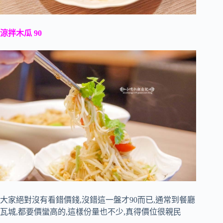
涼拌木瓜 90
大家絕對沒有看錯價錢,沒錯這一盤才90而已,通常到餐廳
瓦城,都要價蠻高的,這樣份量也不少,真得價位很親民