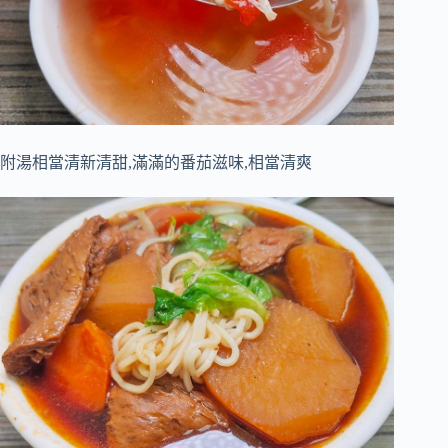
附湯相當清新清甜,滿滿的番茄滋味,相當清爽