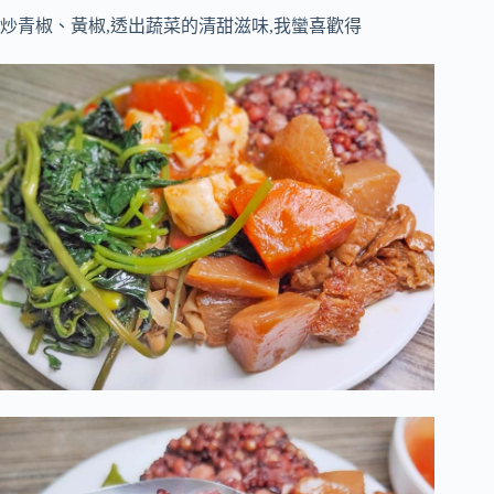
炒青椒、黃椒,透出蔬菜的清甜滋味,我蠻喜歡得