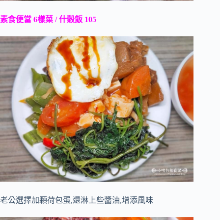
素食便當 6樣菜 / 什穀飯 105
老公選擇加顆荷包蛋,還淋上些醬油,增添風味