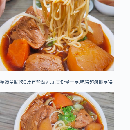
麵體帶點軟Q及有些勁道,尤其份量十足,吃得超級飽足得