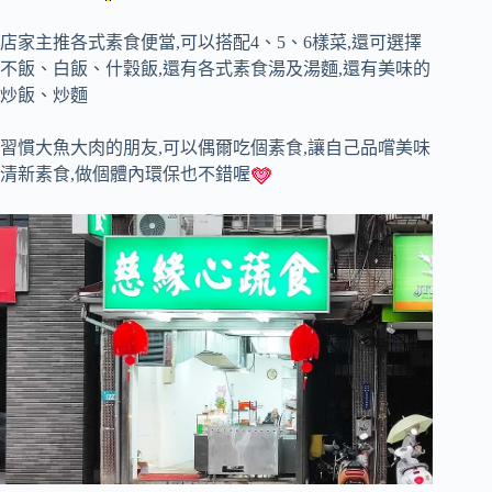
店家主推各式素食便當,可以搭配4、5、6樣菜,還可選擇
不飯、白飯、什穀飯,還有各式素食湯及湯麵,還有美味的
炒飯、炒麵
習慣大魚大肉的朋友,可以偶爾吃個素食,讓自己品嚐美味
清新素食,做個體內環保也不錯喔