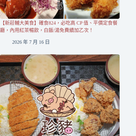
【新莊輔大美食】確食824，必吃高 CP 值、平價定食餐
廳，內用紅茶暢飲，白飯/湯免費續加乙次！
2026 年 7 月 16 日