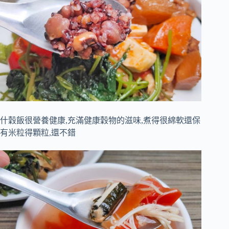
什穀飯很營養健康,充滿健康穀物的滋味,煮得很綿軟還保
有米粒得顆粒,還不錯