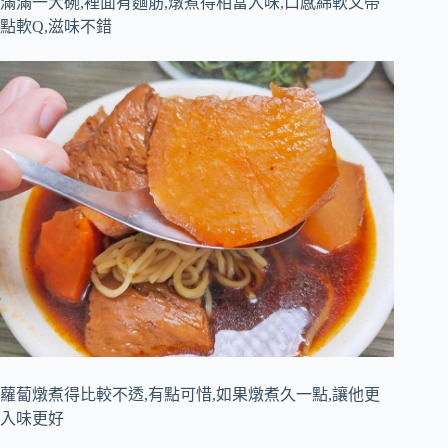
滿滿一大碗,裡面有麵筋,燉煮得相當入味,口感綿軟又帶
點軟Q,滋味不錯
蘿蔔燉煮得比較不透,有點可惜,如果燉煮久一點,讓他更
入味更好