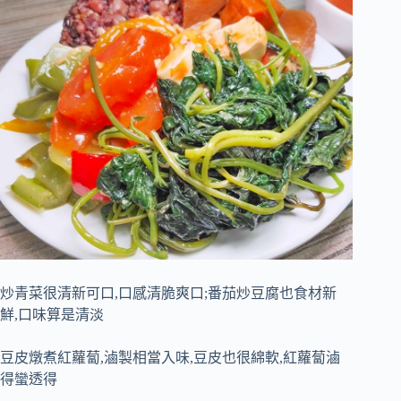
炒青菜很清新可口,口感清脆爽口;番茄炒豆腐也食材新
鮮,口味算是清淡
豆皮燉煮紅蘿蔔,滷製相當入味,豆皮也很綿軟,紅蘿蔔滷
得蠻透得