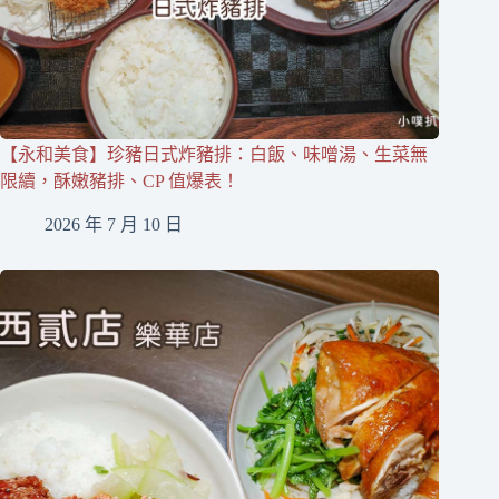
【永和美食】珍豬日式炸豬排：白飯、味噌湯、生菜無
限續，酥嫩豬排、CP 值爆表！
2026 年 7 月 10 日