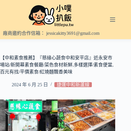
跳
至
主
要
內
廠商邀約合作信箱：
jessicakitty3691@gmail.com
容
【中和素食推薦】『慈緣心蔬食中和安平店』近永安市
場站/新開幕素食餐廳/菜色食材新鮮,多樣選擇/素食便當,
百元有找/平價素食/紅燒麵飄香美味
2024 年 6 月 25 日
捷運中和新蘆線