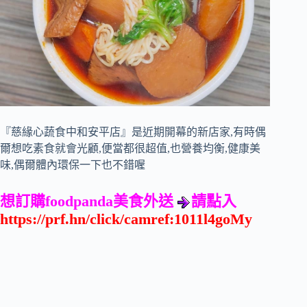
『慈緣心蔬食中和安平店』是近期開幕的新店家,有時偶
爾想吃素食就會光顧,便當都很超值,也營養均衡,健康美
味,偶爾體內環保一下也不錯喔
想訂購
foodpanda
美食外送
請點入
https://prf.hn/click/camref:1011l4goMy