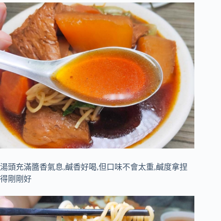
湯頭充滿醬香氣息,鹹香好喝,但口味不會太重,鹹度拿捏
得剛剛好