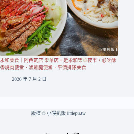
永和美食｜阿西貳店 樂華店，近永和樂華夜市，必吃酥
香燒肉便當、滷雞腿便當，平價排隊美食
2026 年 7 月 2 日
版權 © 小噗扒飯 littlepu.tw