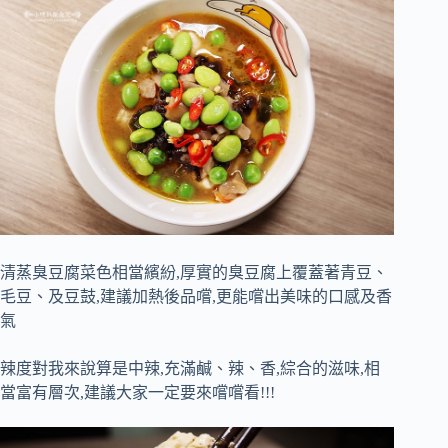
清蒸臭豆腐菜色相當繽紛,厚實的臭豆腐上覆蓋著青豆、
毛豆、及豆鼓,建議加熱後品嚐,更能嚐出美味的口感及香
氣
辣度對我來說算是中辣,充滿鹹、辣、香,綜合的滋味,相
當富有層次,建議大家一定要來嚐嚐看!!!