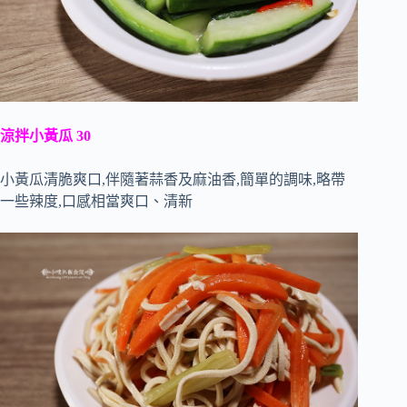
涼拌小黃瓜 30
小黃瓜清脆爽口,伴隨著蒜香及麻油香,簡單的調味,略帶
一些辣度,口感相當爽口、清新