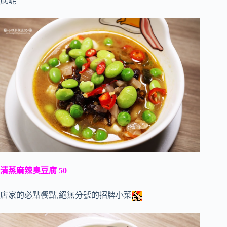
底呢
清蒸麻辣臭豆腐 50
店家的必點餐點,絕無分號的招牌小菜