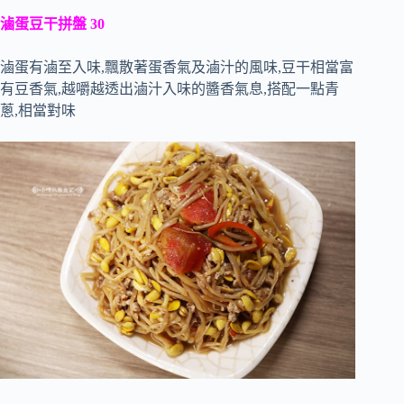
滷蛋豆干拼盤 30
滷蛋有滷至入味,飄散著蛋香氣及滷汁的風味,豆干相當富
有豆香氣,越嚼越透出滷汁入味的醬香氣息,搭配一點青
蔥,相當對味