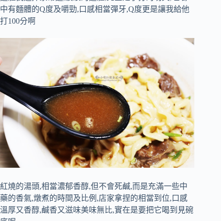
中有麵體的Q度及嚼勁,口感相當彈牙,Q度更是讓我給他
打100分啊
紅燒的湯頭,相當濃郁香醇,但不會死鹹,而是充滿一些中
藥的香氣,燉煮的時間及比例,店家拿捏的相當到位,口感
溫厚又香醇,鹹香又滋味美味無比,實在是要把它喝到見碗