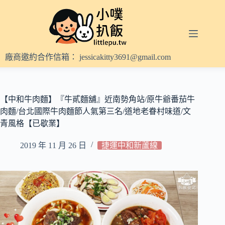
跳
至
主
要
內
廠商邀約合作信箱：
jessicakitty3691@gmail.com
容
【中和牛肉麵】『牛貳麵舖』近南勢角站/原牛爺番茄牛
肉麵/台北國際牛肉麵節人氣第三名/道地老眷村味道/文
青風格【已歇業】
2019 年 11 月 26 日
捷運中和新蘆線