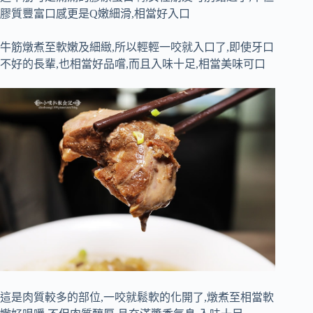
膠質豐富口感更是Q嫩細滑,相當好入口
牛筋燉煮至軟嫩及細緻,所以輕輕一咬就入口了,即使牙口
不好的長輩,也相當好品嚐,而且入味十足,相當美味可口
這是肉質較多的部位,一咬就鬆軟的化開了,燉煮至相當軟