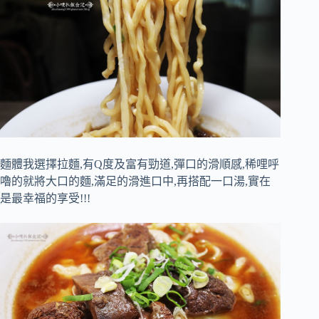
麵體我選擇拉麵,有Q度及富有勁道,彈口的滑順感,稀哩呼
嚕的就將大口的麵,滿足的滑進口中,再搭配一口湯,實在
是最幸福的享受!!!