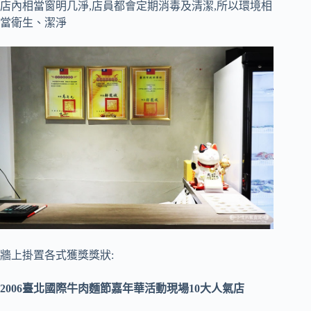
店內相當窗明几淨,店員都會定期消毒及清潔,所以環境相
當衛生、潔淨
牆上掛置各式獲獎獎狀:
2006臺北國際牛肉麵節嘉年華活動現場10大人氣店