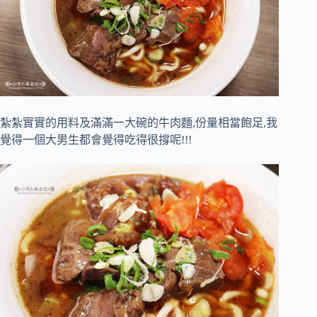
紮紮實實的用料及滿滿一大碗的牛肉麵,份量相當飽足,我
覺得一個大男生都會覺得吃得很撐呢!!!