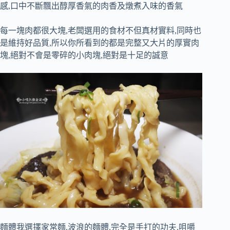
感,口中不斷飄出醇厚香氣的肉香及燉煮入味的香氣
每一塊肉都很大塊,老闆選用的食材不但真材實料,同時也
是維持好品質,所以你所看到的都是完整又大片的厚實肉
塊,絕對不會是零碎的小肉塊,絕對是十足的誠意
麵體我選擇家常麵,波浪的麵體,完全是手打的功夫,咀嚼