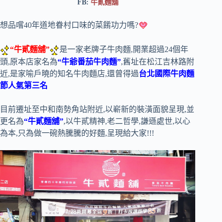
FB:
牛貳麵舖
想品嚐40年道地眷村口味的菜餚功力嗎?
“牛貳麵舖”
是一家老牌子牛肉麵,開業超過24個年
頭,原本店家名為
“牛爺番茄牛肉麵”
,舊址在松江吉林路附
近,是家喻戶曉的知名牛肉麵店,還曾得過
台北國際牛肉麵
節人氣第三名
目前遷址至中和南勢角站附近,以嶄新的裝潢面貌呈現,並
更名為
“牛貳麵舖”
,以牛貳精神,老二哲學,謙遜處世,以心
為本,只為做一碗熱騰騰的好麵,呈現給大家!!!