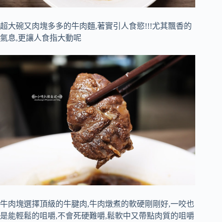
超大碗又肉塊多多的牛肉麵,著實引人食慾!!!尤其飄香的
氣息,更讓人食指大動呢
牛肉塊選擇頂級的牛腱肉,牛肉燉煮的軟硬剛剛好,一咬也
是能輕鬆的咀嚼,不會死硬難嚼,鬆軟中又帶點肉質的咀嚼