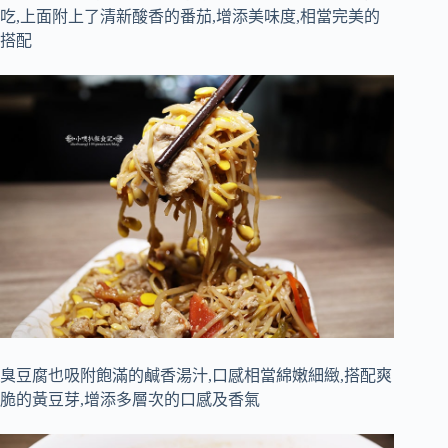
吃,上面附上了清新酸香的番茄,增添美味度,相當完美的
搭配
臭豆腐也吸附飽滿的鹹香湯汁,口感相當綿嫩細緻,搭配爽
脆的黃豆芽,增添多層次的口感及香氣