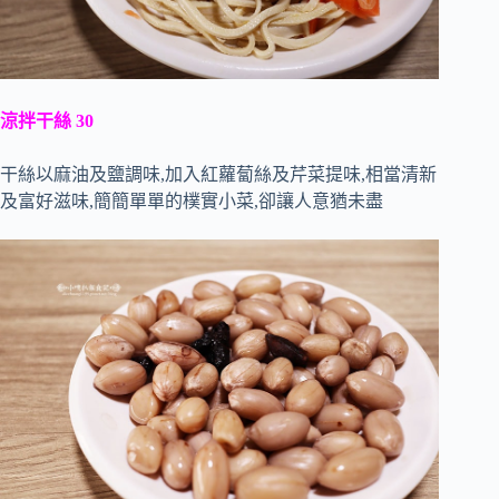
涼拌干絲 30
干絲以麻油及鹽調味,加入紅蘿蔔絲及芹菜提味,相當清新
及富好滋味,簡簡單單的樸實小菜,卻讓人意猶未盡