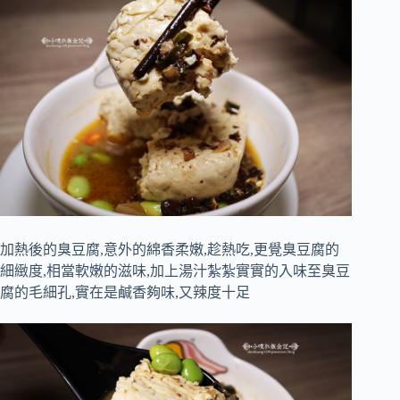
加熱後的臭豆腐,意外的綿香柔嫩,趁熱吃,更覺臭豆腐的
細緻度,相當軟嫩的滋味,加上湯汁紮紮實實的入味至臭豆
腐的毛細孔,實在是鹹香夠味,又辣度十足