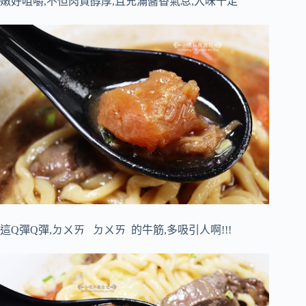
嫩好咀嚼,不但肉質醇厚,且充滿醬香氣息,入味十足
這Q彈Q彈,
ㄉㄨㄞ ㄉㄨㄞ
的牛筋,多吸引人啊!!!