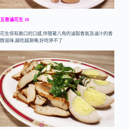
五香滷花生 30
花生保有脆口的口感,伴隨著八角的滷製香氣及滷汁的香
醇滋味,越吃越涮嘴,好吃停不了