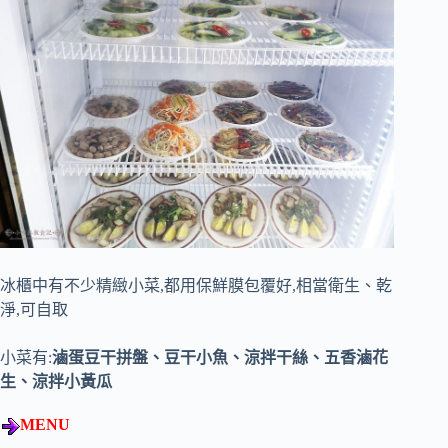
冰櫃中有不少精緻小菜,都用保鮮膜包覆好,相當衛生、乾
淨,可自取
小菜有:
滷蛋豆干拼盤、豆干小魚、涼拌干絲、五香滷花
生、涼拌小黃瓜
MENU