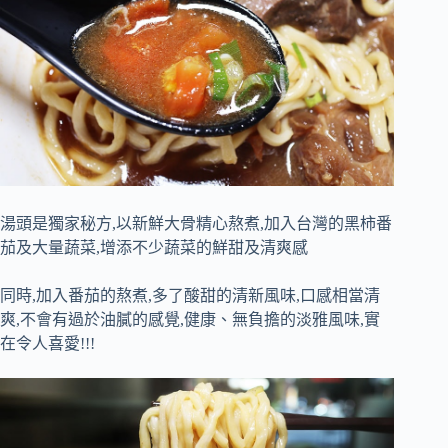
湯頭是獨家秘方,以新鮮大骨精心熬煮,加入台灣的黑柿番
茄及大量蔬菜,增添不少蔬菜的鮮甜及清爽感
同時,加入番茄的熬煮,多了酸甜的清新風味,口感相當清
爽,不會有過於油膩的感覺,健康、無負擔的淡雅風味,實
在令人喜愛!!!