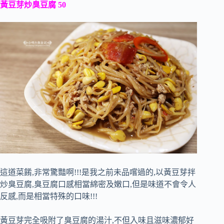
黃豆芽炒臭豆腐 50
這道菜餚,非常驚豔啊!!!是我之前未品嚐過的,以黃豆芽拌
炒臭豆腐,臭豆腐口感相當綿密及嫩口,但是味道不會令人
反感,而是相當特殊的口味!!!
黃豆芽完全吸附了臭豆腐的湯汁,不但入味且滋味濃郁好