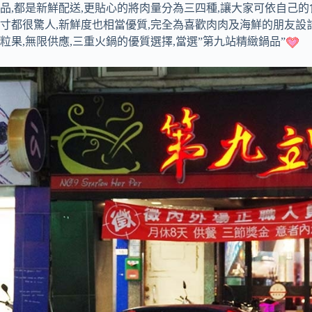
品,都是新鮮配送,更貼心的將肉量分為三四種,讓大家可依自己的
寸都很驚人,新鮮度也相當優質,完全為喜歡肉肉及海鮮的朋友設
粒果,無限供應,三重火鍋的優質選擇,當選”第九站精緻鍋品”