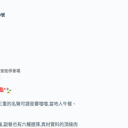
0號
平安街停車場
鐘
品”
在三重的名聲可謂是響噹噹,當地人午餐、
盤,副餐也有六種選擇,真材實料的頂級肉