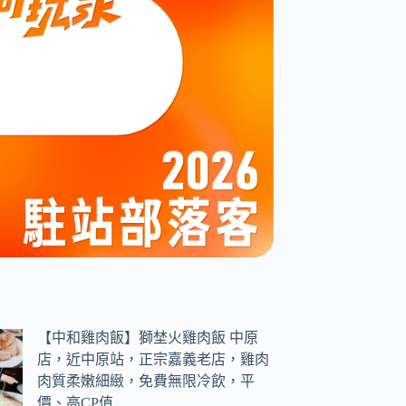
【中和雞肉飯】獅埜火雞肉飯 中原
店，近中原站，正宗嘉義老店，雞肉
肉質柔嫩細緻，免費無限冷飲，平
價、高CP值