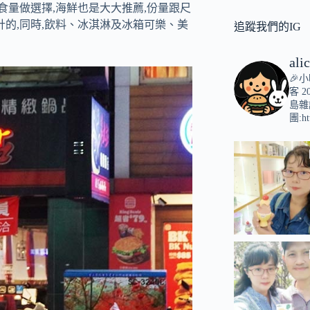
食量做選擇,海鮮也是大大推薦,份量跟尺
計的,同時,飲料、冰淇淋及冰箱可樂、美
追蹤我們的IG
ali
🎉
客
2
島雜
團:ht