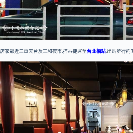
店家鄰近三重天台及三和夜市,搭乘捷運至
台北橋站
,出站步行約