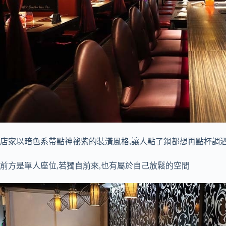
店家以暗色系帶點神祕紫的裝潢風格,讓人點了鍋都想再點杯調
前方是單人座位,若獨自前來,也有屬於自己放鬆的空間