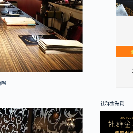
酒呢
社群金點賞