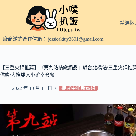
跳
至
主
精選懶
要
內
廠商邀約合作信箱：
jessicakitty3691@gmail.com
容
【三重火鍋推薦】『第九站精緻鍋品』近台北橋站/三重火鍋推薦
供應/大推雙人小確幸套餐
2022 年 10 月 11 日
捷運中和新蘆線