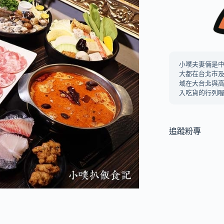
小噗夫妻倆是
大都在台北市
域在大台北與
入吃貨的行列喔
追蹤粉專