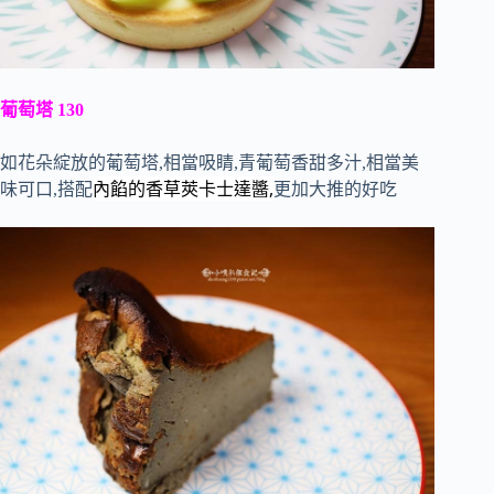
葡萄塔 130
如花朵綻放的葡萄塔,相當吸睛,青葡萄香甜多汁,相當美
內餡的香草莢卡士達醬,
味可口,搭配
更加大推的好吃