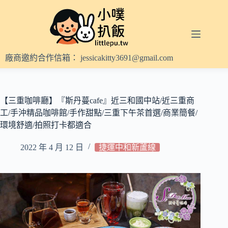
跳
至
主
要
內
廠商邀約合作信箱：
jessicakitty3691@gmail.com
容
【三重咖啡廳】『斯丹蔓cafe』近三和國中站/近三重商
工/手沖精品咖啡館/手作甜點/三重下午茶首選/商業簡餐/
環境舒適/拍照打卡都適合
2022 年 4 月 12 日
捷運中和新蘆線