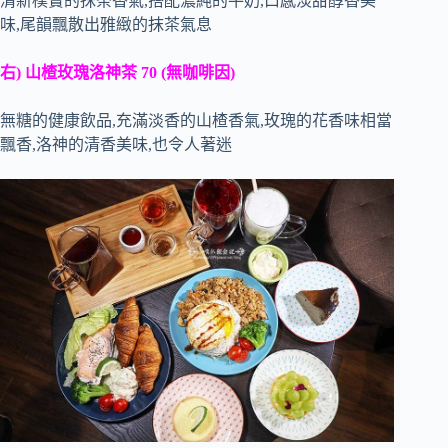
清新樸實的抹茶香氣,搭配濃純的牛奶,口感淡甜醇香美
味,尾韻飄散出雅緻的抹茶氣息
右) 山楂玫瑰洛神茶 70 (無咖啡因)
無糖的健康飲品,充滿淡香的山楂香氣,玫瑰的花香味相當
飄香,洛神的清香美味,也令人著迷