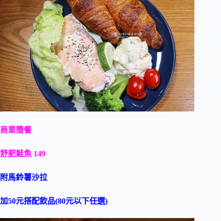
商業簡餐
舒肥鮭魚 149
附馬鈴薯沙拉
加50元搭配飲品(80元以下任選)