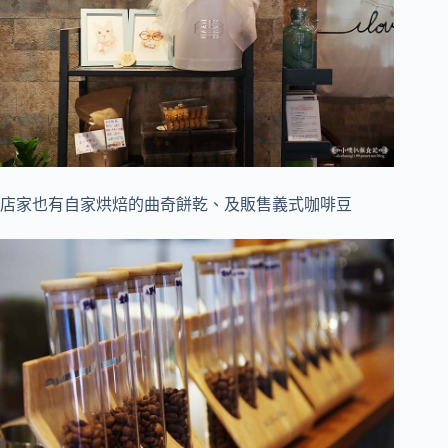
店家也有自家烘焙的曲奇餅乾、及販售義式咖啡豆