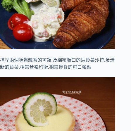
搭配兩個酥鬆飄香的可頌,及綿密順口的馬鈴薯沙拉,及清
新的蔬菜,相當營養均衡,相當輕食的可口餐點