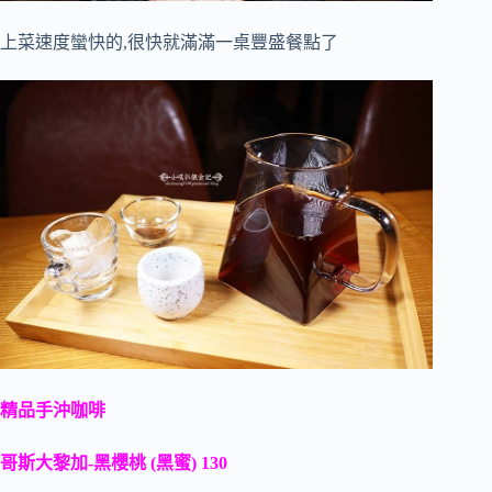
上菜速度蠻快的,很快就滿滿一桌豐盛餐點了
精品手沖咖啡
哥斯大黎加-黑櫻桃 (黑蜜) 130