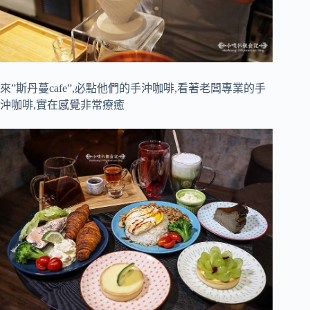
來”斯丹蔓cafe”,必點他們的手沖咖啡,看著老闆專業的手
沖咖啡,實在感覺非常療癒