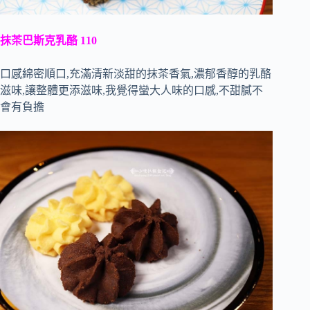
抹茶巴斯克乳酪 110
口感綿密順口,充滿清新淡甜的抹茶香氣,濃郁香醇的乳酪
滋味,讓整體更添滋味,我覺得蠻大人味的口感,不甜膩不
會有負擔