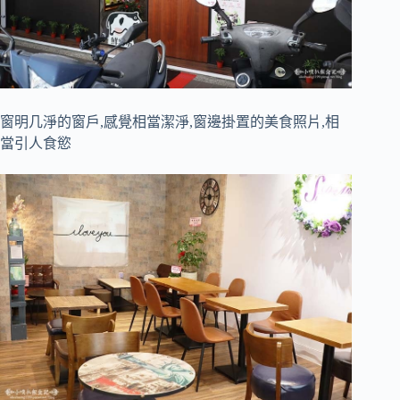
窗明几淨的窗戶,感覺相當潔淨,窗邊掛置的美食照片,相
當引人食慾