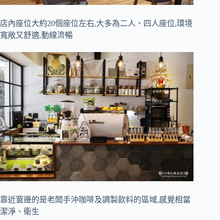
店內座位大約20個座位左右,大多為二人、四人座位,環境
寬敞又舒適,動線流暢
靠近窗邊的是老闆手沖咖啡及調製飲料的區域,感覺相當
潔淨、衛生