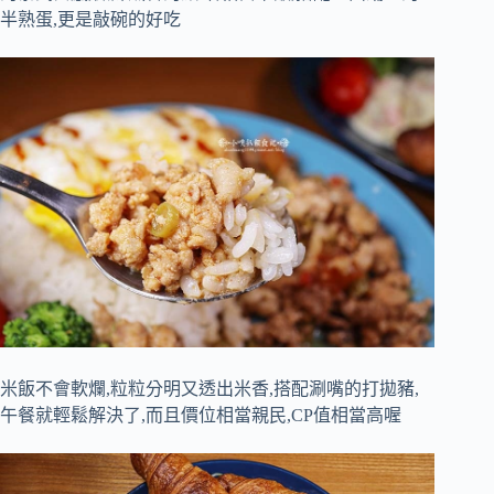
半熟蛋,更是敲碗的好吃
米飯不會軟爛,粒粒分明又透出米香,搭配涮嘴的打拋豬,
午餐就輕鬆解決了,而且價位相當親民,CP值相當高喔