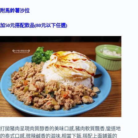
附馬鈴薯沙拉
加50元搭配飲品(80元以下任選)
打拋豬肉呈現肉質醇香的美味口感,豬肉軟質飄香,蠻道地
的泰式口感,微辣鹹香的滋味,相當下飯,搭配上面鋪蓋的