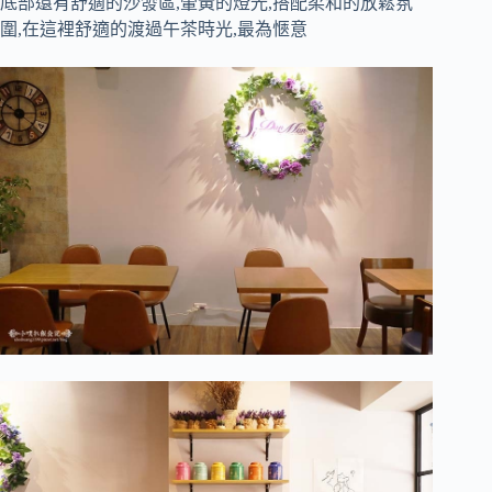
底部還有舒適的沙發區,暈黃的燈光,搭配柔和的放鬆氛
圍,在這裡舒適的渡過午茶時光,最為愜意