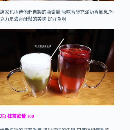
店家也招待他們自製的曲奇餅,原味香醇充滿奶香氣息,巧
克力是濃香酥鬆的美味,好好食啊
左) 抹茶歐蕾 100