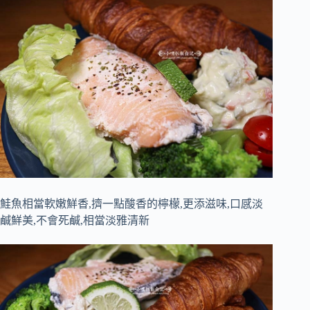
鮭魚相當軟嫩鮮香,擠一點酸香的檸檬,更添滋味,口感淡
鹹鮮美,不會死鹹,相當淡雅清新