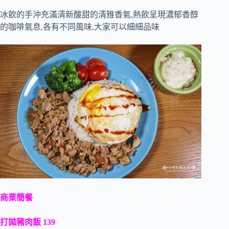
冰飲的手沖充滿清新酸甜的清雅香氣,熱飲呈現濃郁香醇
的咖啡氣息,各有不同風味,大家可以細細品味
商業簡餐
打拋豬肉飯 139