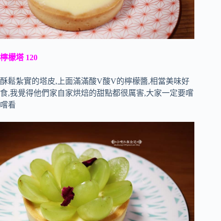
檸檬塔 120
酥鬆紮實的塔皮,上面滿滿酸V酸V的檸檬醬,相當美味好
食,我覺得他們家自家烘焙的甜點都很厲害,大家一定要嚐
嚐看