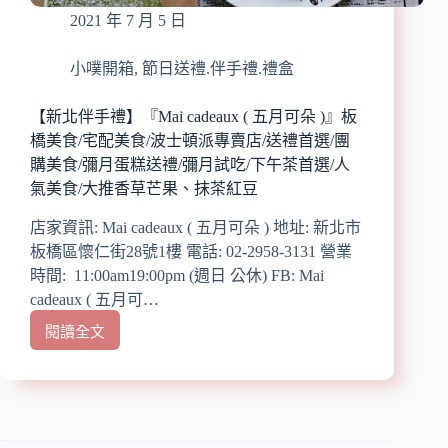
酥
2021 年 7 月 5 日
二
入
禮
小噗開箱
,
節日送禮.伴手禮.禮盒
盒/
呈
【新北伴手禮】『Mai cadeaux ( 五月可朵 )』板
現
橋美食/宅配美食/波士頓派專賣店/送禮首選/團
沒
購美食/彌月蛋糕送禮/彌月試吃/下午茶首選/人
有
氣美食/大推香草芒果、抹茶紅豆
腥
味
店家資訊: Mai cadeaux ( 五月可朵 ) 地址: 新北市
的
板橋區懷仁街28號1樓 電話: 02-2958-3131 營業
新
時間: 11:00am19:00pm (週日 公休) FB: Mai
鮮
口
cadeaux ( 五月可…
感/
閱讀全文
【新
過
北
程
伴
完
手
全
禮】
不
『Mai
添