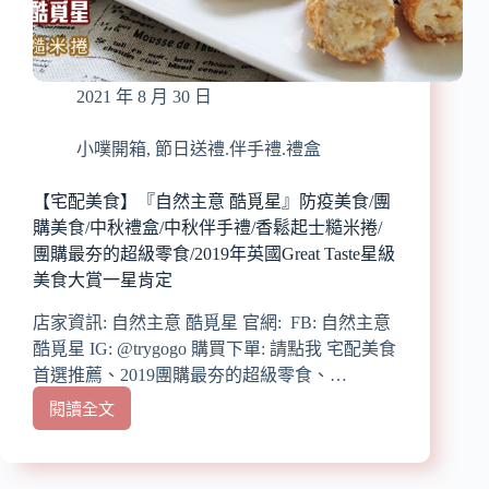
料
餅、
推
中
薦/
西
中
式
2021 年 8 月 30 日
式
甜
醬
點
料/
小噗開箱
,
節日送禮.伴手禮.禮盒
高
級
【宅配美食】『自然主意 酷覓星』防疫美食/團
食
購美食/中秋禮盒/中秋伴手禮/香鬆起士糙米捲/
材
團購最夯的超級零食/2019年英國Great Taste星級
製
美食大賞一星肯定
作/
在
店家資訊: 自然主意 酷覓星 官網: FB: 自然主意
家
酷覓星 IG: @trygogo 購買下單: 請點我 宅配美食
也
可
首選推薦、2019團購最夯的超級零食、…
當
閱讀全文
【宅
大
配
廚/
美
大
食】