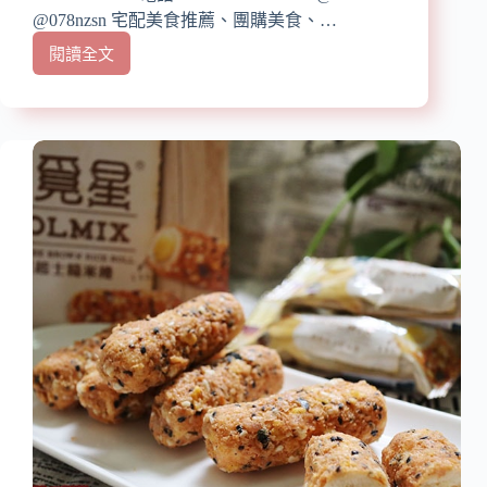
@078nzsn 宅配美食推薦、團購美食、…
御
華
閱讀全文
【宅
興
配
茶
美
樓/
食】
超
『品
過
醬
75
Premium
年
Taste』
台
中
北
秋
老
禮
店/
盒
超
推
過
薦/
200
團
種
購
古
美
早
食/
味
醬
糕