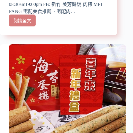
08:30am19:00pm FB: 新竹-美芳餅舖-肉粽 MEI
FANG 宅配美食推薦、宅配肉…
閱讀全文
【宅
配
美
食】
『新
竹
美
芳
餅
舖』
新
竹
美
食/
傳
承
三
代