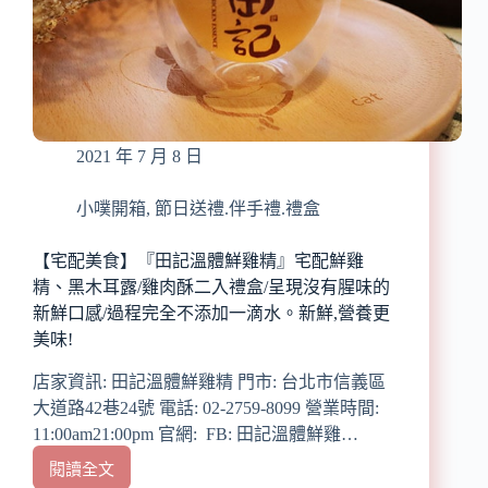
台
蒻
中
米
伴
減
手
醣
禮/
鳳
中
梨
秋
酥、
2021 年 7 月 8 日
禮
蒟
盒/
蒻
日
小噗開箱
,
節日送禮.伴手禮.禮盒
米
本
炒
最
飯、
【宅配美食】『田記溫體鮮雞精』宅配鮮雞
愛
蒟
精、黑木耳露/雞肉酥二入禮盒/呈現沒有腥味的
伴
蒻
新鮮口感/過程完全不添加一滴水。新鮮,營養更
手
米
美味!
禮/
素
送
炒
店家資訊: 田記溫體鮮雞精 門市: 台北市信義區
長
飯
大道路42巷24號 電話: 02-2759-8099 營業時間:
輩
11:00am21:00pm 官網: FB: 田記溫體鮮雞…
伴
手
閱讀全文
【宅
禮/