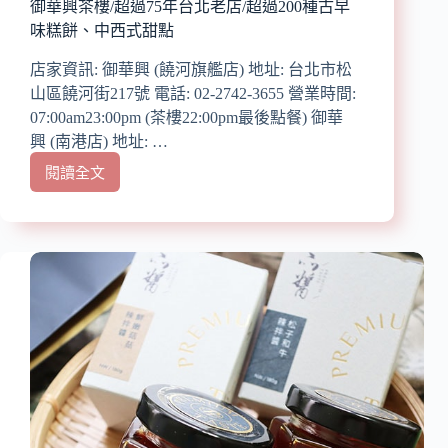
御華興茶樓/超過75年台北老店/超過200種古早
商
味糕餅、中西式甜點
就
可
店家資訊: 御華興 (饒河旗艦店) 地址: 台北市松
買
山區饒河街217號 電話: 02-2742-3655 營業時間:
得
07:00am23:00pm (茶樓22:00pm最後點餐) 御華
到/
經
興 (南港店) 地址: …
典
閱讀全文
【台
不
北
敗,
美
排
食】
隊
『御
名
華
店
興
食
品
(饒
河
旗
艦