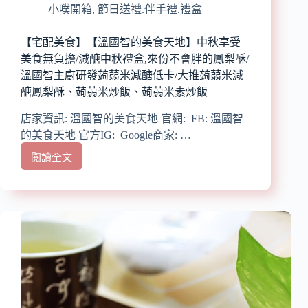
伴
小噗開箱
,
節日送禮.伴手禮.禮盒
手
禮/
【宅配美食】【溫國智的美食天地】中秋享受
香
美食無負擔/減醣中秋禮盒,來份不會胖的鳳梨酥/
鬆
溫國智主廚研發蒟蒻米減醣低卡/大推蒟蒻米減
起
醣鳳梨酥、蒟蒻米炒飯、蒟蒻米素炒飯
士
糙
店家資訊: 溫國智的美食天地 官網: FB: 溫國智
米
的美食天地 官方IG: Google商家: …
捲/
團
閱讀全文
【宅
購
配
最
美
夯
食】
的
【溫
超
國
級
智
零
的
食/2019
美
年
食
英
天