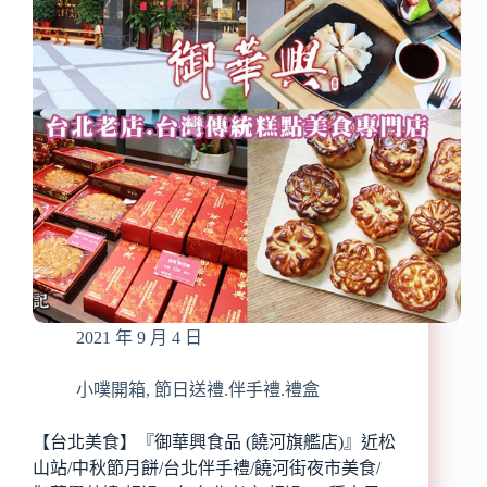
坊』
苔
板
蛋
橋
捲
必
首
買
選
伴
禮
手
盒、
禮/
喜
送
年
禮
來
首
精
選/
緻
小
小
潘
蛋
鳳
捲
2021 年 9 月 4 日
凰
禮
酥,
盒
不
小噗開箱
,
節日送禮.伴手禮.禮盒
必
排
【台北美食】『御華興食品 (饒河旗艦店)』近松
隊,
山站/中秋節月餅/台北伴手禮/饒河街夜市美食/
超