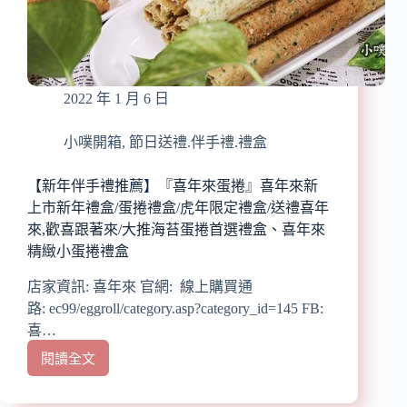
逾
七
十
載
漢
2022 年 1 月 6 日
餅
老
店/
小噗開箱
,
節日送禮.伴手禮.禮盒
古
早
【新年伴手禮推薦】『喜年來蛋捲』喜年來新
味
上市新年禮盒/蛋捲禮盒/虎年限定禮盒/送禮喜年
台
來,歡喜跟著來/大推海苔蛋捲首選禮盒、喜年來
灣
精緻小蛋捲禮盒
味
燒
店家資訊: 喜年來 官網: 線上購買通
肉
路: ec99/eggroll/category.asp?category_id=145 FB:
粽/
喜…
米
香
閱讀全文
【新
粽、
年
蛋
伴