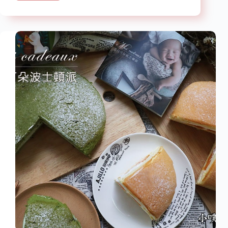
配
大
美
推
食】
高
『田
山
記
茶
溫
梅、
體
茶
鮮
韻
雞
濃
精』
烈、
宅
爽
配
口
鮮
Q
雞
彈
精、
黑
木
耳
露/
雞
肉