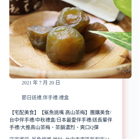
國
地】
Great
中
Taste
秋
星
享
級
受
美
美
食
食
大
無
賞
負
一
擔/
星
減
肯
醣
定
2021 年 7 月 20 日
中
秋
禮
節日送禮.伴手禮.禮盒
盒,
來
【宅配美食】【鯊魚挑嘴 高山茶梅】團購美食/
份
台中伴手禮/中秋禮盒/日本最愛伴手禮/送長輩伴
不
手禮/大推高山茶梅、茶韻濃烈、爽口Q彈
會
胖