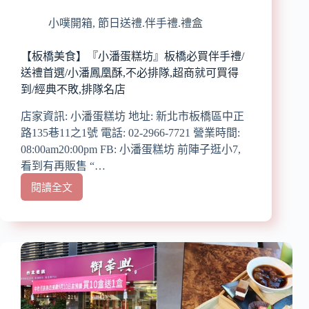
禮
盒/
小噗開箱
,
節日送禮.伴手禮.禮盒
虎
年
【板橋美食】『小潘蛋糕坊』板橋必買伴手禮/
限
送禮首選/小潘鳳凰酥,不必排隊,超商就可買得
定
到/經典不敗,排隊名店
禮
盒/
店家資訊: 小潘蛋糕坊 地址: 新北市板橋區中正
送
路135巷11之1號 電話: 02-2966-7721 營業時間:
禮
08:00am20:00pm FB: 小潘蛋糕坊 前陣子逛小7,
喜
看到有再販售 “…
年
來,
閱讀全文
【板
歡
橋
喜
美
跟
食】
著
『小
來/
潘
大
蛋
推
糕
海