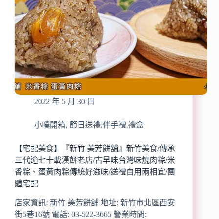
2022 年 5 月 30 日
小噗開箱
,
節日送禮.伴手禮.禮盒
【宅配美食】『新竹 美芳餅舖』新竹美食/傳承
三代逾七十載漢餅老店/古早味台灣味燒肉粽/米
香粽、蛋黃肉粽傳統好滋味/送禮自用兩相宜/團
體宅配
店家資訊: 新竹 美芳餅舖 地址: 新竹市北區西安
街5巷16號 電話: 03-522-3665 營業時間: