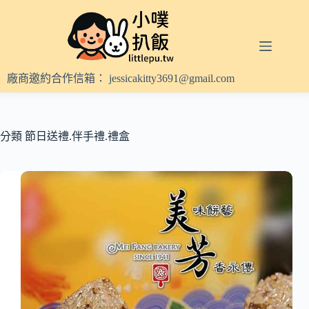
跳
至
主
要
內
廠商邀約合作信箱：
jessicakitty3691@gmail.com
容
分類
節日送禮.伴手禮.禮盒