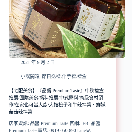
店)』
近
松
山
站/
中
秋
節
月
餅/
2021 年 9 月 2 日
台
北
伴
小噗開箱
,
節日送禮.伴手禮.禮盒
手
禮/
【宅配美食】『品醬 Premium Taste』中秋禮盒
饒
推薦/團購美食/醬料推薦/中式醬料/高級食材製
河
作/在家也可當大廚/大推松子和牛辣拌醬、鮮嫩
街
菇菇辣拌醬
夜
市
店家資訊: 品醬 Premium Taste 官網: FB: 品醬
美
Premium Taste 電話: 0919-050-890 Line@:
食/