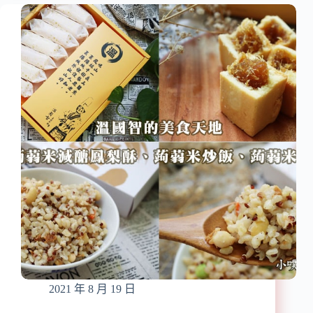
推
『自
松
然
子
主
和
意
牛
酷
辣
覓
拌
星』
醬、
防
鮮
疫
嫩
美
菇
食/
菇
團
辣
購
拌
美
醬
食/
中
秋
禮
盒/
2021 年 8 月 19 日
中
秋