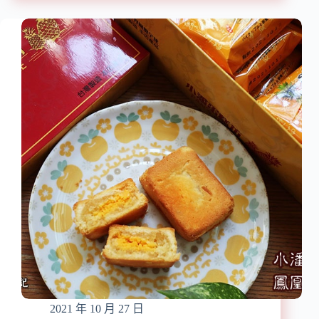
黃
手
肉
禮
粽
推
傳
薦】
統
『喜
好
年
滋
來
味/
蛋
送
捲』
禮
喜
自
年
用
來
兩
新
相
上
宜/
市
團
新
體
年
宅
禮
配
盒/
蛋
2021 年 10 月 27 日
捲