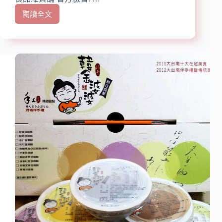
佳
選
閱讀全文
【口
擇
碑
劵】
『金
彩
好
茶』
養
身
茶
禮
盒、
果
乾
宅
配
體
驗
健
康.