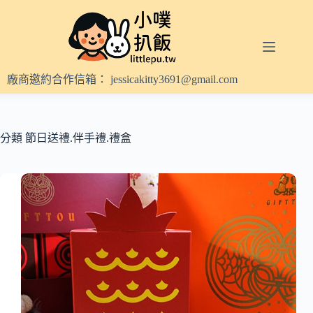
跳
至
主
要
內
廠商邀約合作信箱：
jessicakitty3691@gmail.com
容
分類
節日送禮.伴手禮.禮盒