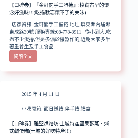
【口碑劵】『金軒閣手工蛋捲』:樸實古早的懷
念好滋味!!!(吃過就忘懷不了的美味)
店家資訊: 金軒閣手工蛋捲 地址:屏東縣內埔鄉
東成路39號 服務專線:08-778-8911 從小到大,吃
過不少蛋捲,但是多偏於機器作的,近期大家多半
著重養生及手工食品…
閱讀全文
【口
碑
劵】
『金
軒
閣
2015 年 4 月 11 日
手
工
小噗開箱
,
節日送禮.伴手禮.禮盒
蛋
捲』:
樸
【口碑劵】雅聖烘焙坊:土城特產堅果酥蒸、烤
實
式鹹蛋糕(土城的好吃特產!!!)
古