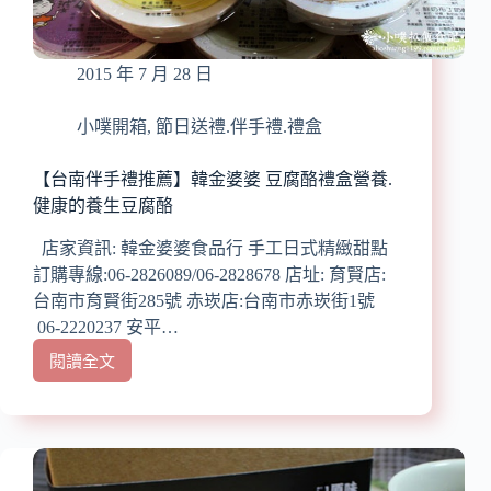
養
生
新
2015 年 7 月 28 日
取
向
的
小噗開箱
,
節日送禮.伴手禮.禮盒
好
茶!!!
【台南伴手禮推薦】韓金婆婆 豆腐酪禮盒營養.
健康的養生豆腐酪
店家資訊: 韓金婆婆食品行 手工日式精緻甜點
訂購專線:06-2826089/06-2828678 店址: 育賢店:
台南市育賢街285號 赤崁店:台南市赤崁街1號
06-2220237 安平…
閱讀全文
【台
南
伴
手
禮
推