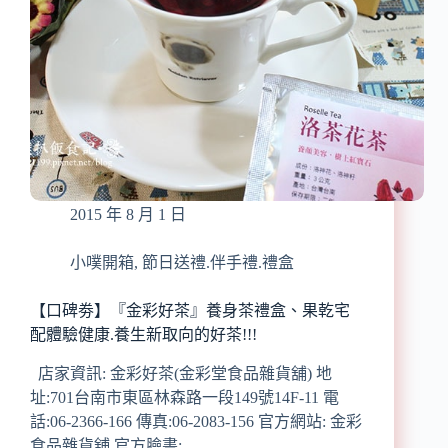
康
組
合
(高
級
原
味
腰
果
高
2015 年 8 月 1 日
級
綜
合
小噗開箱
,
節日送禮.伴手禮.禮盒
堅
果)
【口碑劵】『金彩好茶』養身茶禮盒、果乾宅
營
配體驗健康.養生新取向的好茶!!!
養
健
店家資訊: 金彩好茶(金彩堂食品雜貨舖) 地
康
址:701台南市東區林森路一段149號14F-11 電
的
話:06-2366-166 傳真:06-2083-156 官方網站: 金彩
最
食品雜貨舖 官方臉書: …