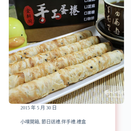
薦】
韓
金
婆
婆
豆
腐
酪
禮
盒
營
養.
健
康
的
養
生
2015 年 5 月 30 日
豆
腐
酪
小噗開箱
,
節日送禮.伴手禮.禮盒