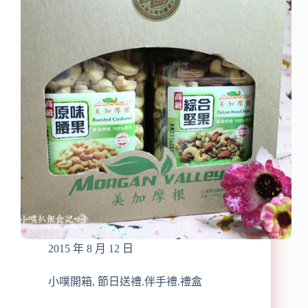
牧
場』
送
禮
自
用
兩
相
宜
『手
工
黃
金
蛋
捲』
上
班
2015 年 8 月 12 日
族
團
購
小噗開箱
,
節日送禮.伴手禮.禮盒
最”