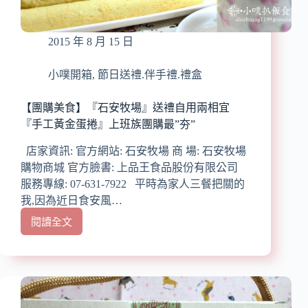
的
藝
術
2015 年 8 月 15 日
小噗開箱
,
節日送禮.伴手禮.禮盒
【團購美食】『石安牧場』送禮自用兩相宜
『手工黃金蛋捲』上班族團購最”夯”
店家資訊: 官方網站: 石安牧場 商 場: 石安牧場
購物商城 官方臉書: 上品王食品股份有限公司
服務專線: 07-631-7922 平時為家人三餐把關的
我,因為近日食安風…
閱讀全文
【團
購
美
食】
『石
安