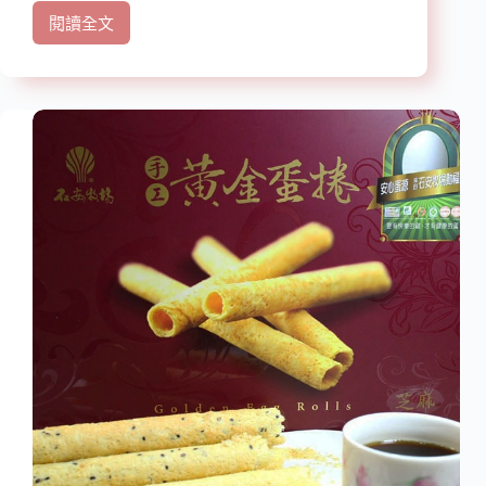
閱讀全文
【宅
配
美
食】
『禮
愫
GIFTTOU』
送
禮
時
節
最
佳
選
擇
人
情
中
最
美