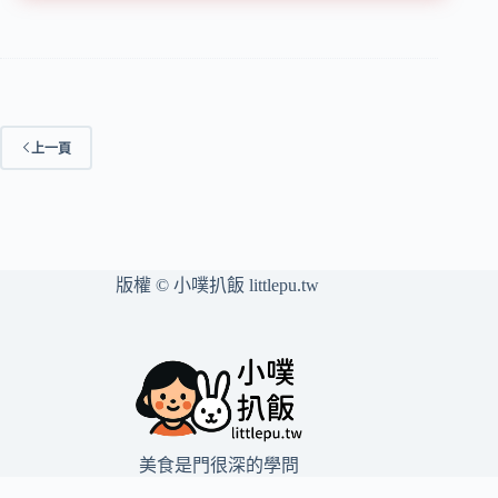
手
禮
永
和
鹹
蛋
上一頁
糕
&
幾
分
甜
幸
版權 © 小噗扒飯 littlepu.tw
福
奶
凍
捲
&
微
熱
山
美食是門很深的學問
丘