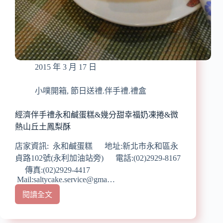
式
鹹
蛋
糕
(土
城
2015 年 3 月 17 日
的
好
吃
小噗開箱
,
節日送禮.伴手禮.禮盒
特
產!!!)
經濟伴手禮永和鹹蛋糕&幾分甜幸福奶凍捲&微
熱山丘土鳳梨酥
店家資訊: 永和鹹蛋糕 地址:新北市永和區永
貞路102號(永利加油站旁) 電話:(02)2929-8167
傳真:(02)2929-4417
Mail:saltycake.service@gma…
閱讀全文
經
濟
伴