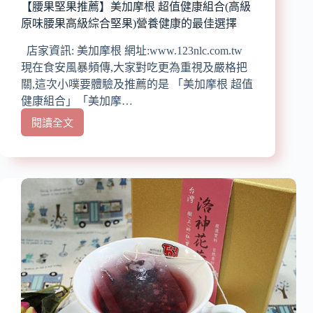
夯”
【腰果堅果推薦】美加摩根 超值健康組合(高級
原味腰果高級綜合堅果)營養健康的最佳選擇
店家資訊: 美加摩根 網址:www.123nlc.com.tw
現在食安風暴頻傳,大家對吃更為重視及嚴格把
關,這次小噗要體驗及推薦的是 「美加摩根 超值
健康組合」「美加摩…
閱讀全文
【腰
果
堅
果
推
薦】
美
加
摩
根
超
值
健