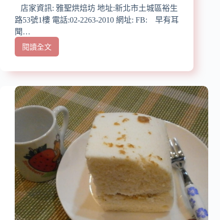
早
店家資訊: 雅聖烘焙坊 地址:新北市土城區裕生
的
路53號1樓 電話:02-2263-2010 網址: FB: 早有耳
懷
聞…
念
閱讀全文
好
【口
滋
碑
味!!!
劵】
(吃
雅
過
聖
就
烘
忘
焙
懷
坊:
不
土
了
城
的
特
美
產
味)
堅
果
酥
蒸、
烤