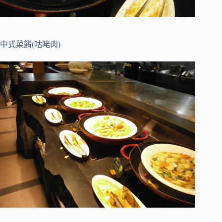
中式菜餚(咕咾肉)