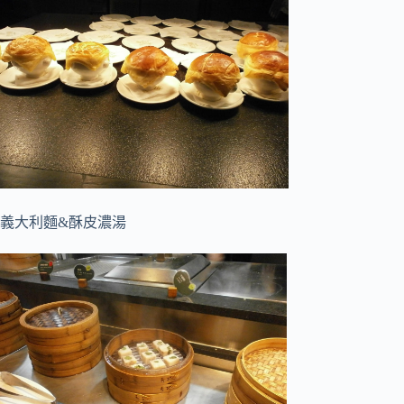
義大利麵&酥皮濃湯