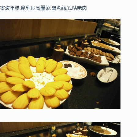
寧波年糕.腐乳炒高麗菜.悶煮絲瓜.咕咾肉