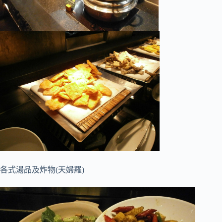
各式湯品及炸物(天婦羅)