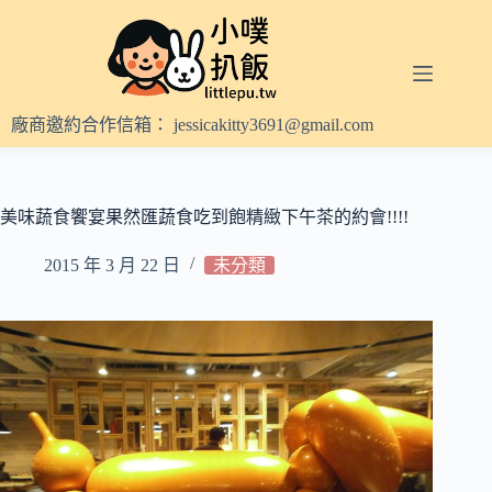
跳
至
主
要
內
廠商邀約合作信箱：
jessicakitty3691@gmail.com
容
美味蔬食饗宴果然匯蔬食吃到飽精緻下午茶的約會!!!!
2015 年 3 月 22 日
未分類