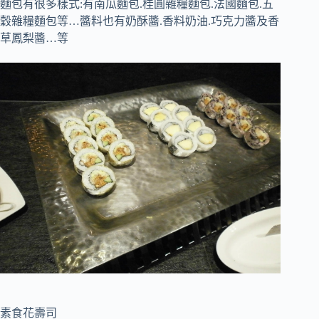
麵包有很多樣式:有南瓜麵包.桂圓雜糧麵包.法國麵包.五
穀雜糧麵包等…醬料也有奶酥醬.香料奶油.巧克力醬及香
草鳳梨醬…等
素食花壽司