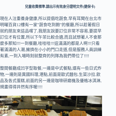
兒童收費標準.請出示有效身分證明文件(健保卡)
現在人注重養身健康,所以提倡吃蔬食,早有耳聞在台北市
明曜百貨12樓有一家”蔬食吃到飽”的餐廳,所以趁著假日
就約朋友來這品嚐了,我朋友說要訂位非常不容易,要提早
訂位才有位置,所以下午茶比較合適,而且試想著人不會那
麼多那知!!!一到餐廳,哇哇哇!!!這滿滿的都是人啊!!!只看
著滿滿的人潮,擁擠在小小的門口走道,但是服務人員訓練
有素,一到入場時刻就整齊的列隊為我們帶位了!!!!
整間餐廳成凹字型取餐,一邊是中式餐點,還有一些日式炸
物,一邊則是異國料理,港點,前面是歐式麵包.生菜沙拉.飲
品及各式蛋糕,前面的另一邊是咖啡研磨機及優格冰淇淋,
規畫得得井然有序喔!!!!