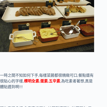
一時之間不知如何下手,每樣菜餚都很精緻可口,餐點還有
很貼心的字樣,
標明全素.蛋素.五辛素
,為吃素者著想,真是
體貼週到啊!!!