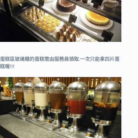
蛋糕區玻璃櫃的蛋糕需由服務員領取.一次只能拿四片蛋
糕喔!!!