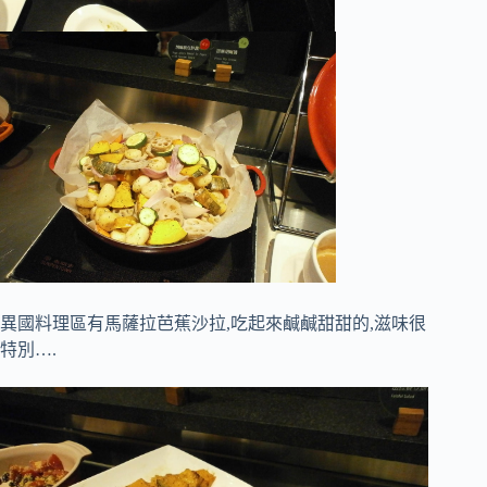
異國料理區有馬薩拉芭蕉沙拉,吃起來鹹鹹甜甜的,滋味很
特別….