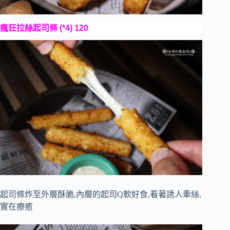
瘋狂拉絲起司條 (*4) 120
起司條炸至外層酥脆,內層的起司Q軟好食,看著誘人牽絲,
實在療癒