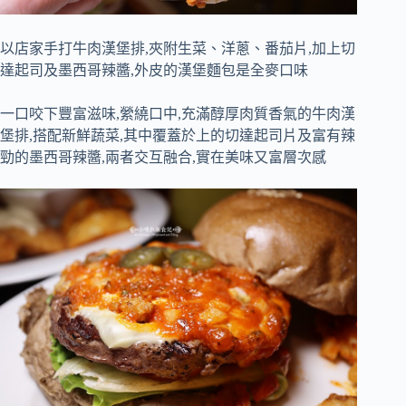
以店家手打牛肉漢堡排,夾附生菜、洋蔥、番茄片,加上切
達起司及墨西哥辣醬,外皮的漢堡麵包是全麥口味
一口咬下豐富滋味,縈繞口中,充滿醇厚肉質香氣的牛肉漢
堡排,搭配新鮮蔬菜,其中覆蓋於上的切達起司片及富有辣
勁的墨西哥辣醬,兩者交互融合,實在美味又富層次感