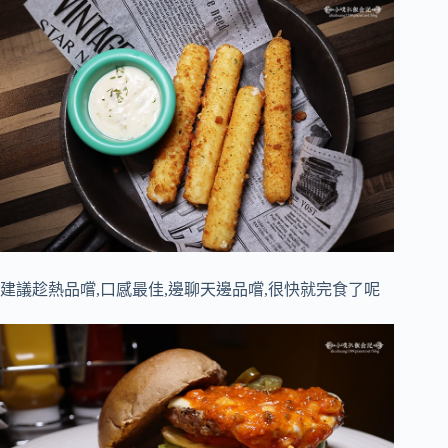
建議趁熱品嚐,口感最佳,邊聊天邊品嚐,很快就完食了呢