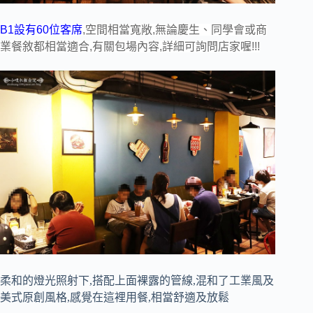
B1設有60位客席
,空間相當寬敞,無論慶生、同學會或商
業餐敘都相當適合,有關包場內容,詳細可詢問店家喔!!!
柔和的燈光照射下,搭配上面裸露的管線,混和了工業風及
美式原創風格,感覺在這裡用餐,相當舒適及放鬆