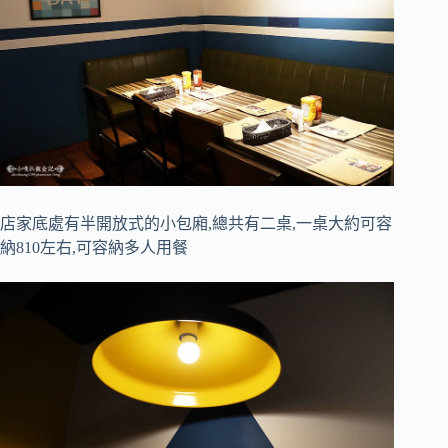
店家底處有半開放式的小包廂,總共有二桌,一桌大約可容
納810左右,可容納多人用餐