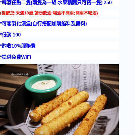
*啤酒任點二隻(兩隻為一組,水果精釀只可搭一隻) 250
(提醒您:未滿18歲,請勿飲酒;喝酒不開車;開車不喝酒)
*可客製化漢堡(自行搭配加購餡料及醬料)
*低消 100
*酌收10%服務費
*提供免費WiFi