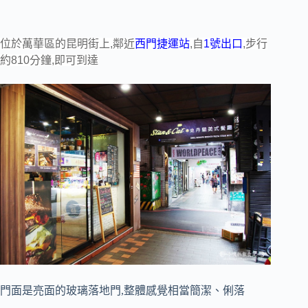
位於萬華區的昆明街上,鄰近
西門捷運站
,自
1號出口
,步行
約810分鐘,即可到達
門面是亮面的玻璃落地門,整體感覺相當簡潔、俐落