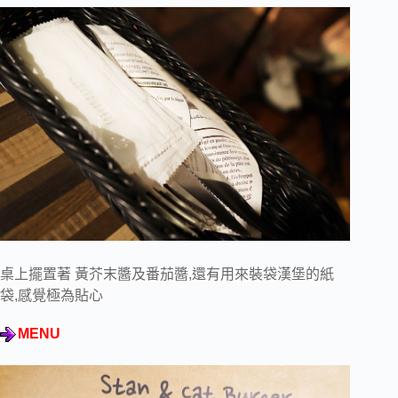
桌上擺置著 黃芥末醬及番茄醬,還有用來裝袋漢堡的紙
袋,感覺極為貼心
MENU