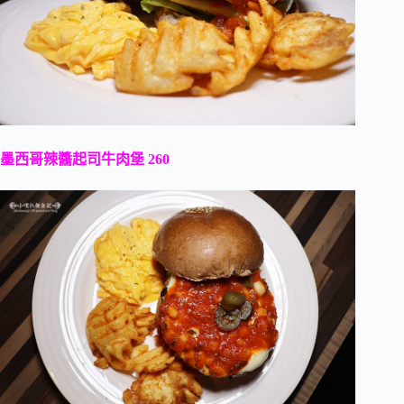
墨西哥辣醬起司牛肉堡 260