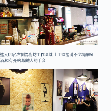
進入店家,右側為廚坊工作區域,上面還擺滿不少精釀啤
酒,還有亮點,鋼鐵人的手套