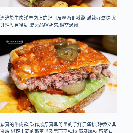
流淌於牛肉漢堡肉上的起司及墨西哥辣醬,鹹辣好滋味,尤
其辣度有後勁,夏天品嚐起來,相當過癮
紮實的牛肉餡,製作成厚實具份量的手打漢堡排,醇香又具
滋味,搭配上面的酸黃瓜及墨西哥辣椒,層層爆辣,蔬菜有