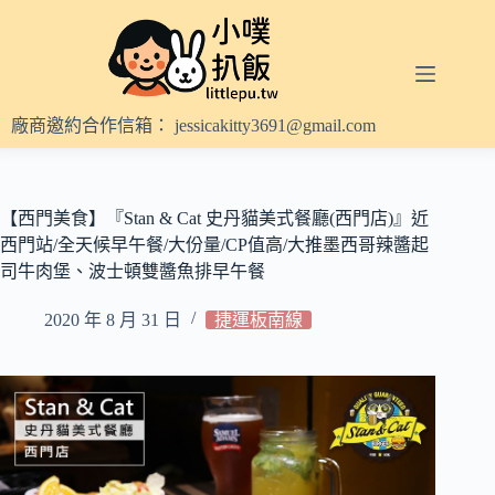
跳
至
主
要
內
廠商邀約合作信箱：
jessicakitty3691@gmail.com
容
【西門美食】『Stan & Cat 史丹貓美式餐廳(西門店)』近
西門站/全天候早午餐/大份量/CP值高/大推墨西哥辣醬起
司牛肉堡、波士頓雙醬魚排早午餐
2020 年 8 月 31 日
捷運板南線