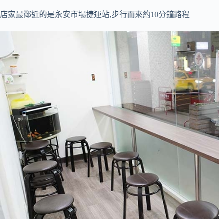
店家最鄰近的是永安市場捷運站,步行而來約10分鐘路程