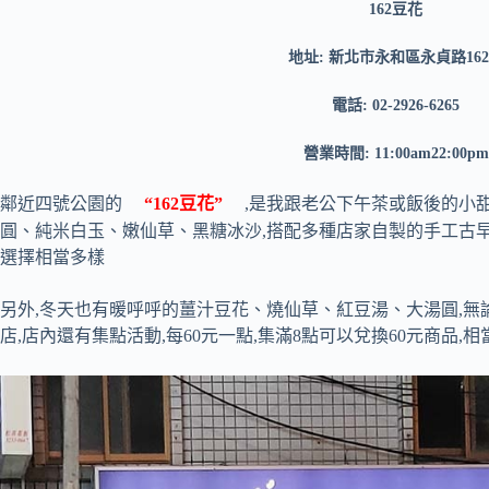
162豆花
地址: 新北市永和區永貞路16
電話: 02-2926-6265
營業時間: 11:00am22:00pm
鄰近四號公園的
“162豆花”
,是我跟老公下午茶或飯後的小
圓、純米白玉、嫩仙草、黑糖冰沙,搭配多種店家自製的手工古早
選擇相當多樣
另外,冬天也有暖呼呼的薑汁豆花、燒仙草、紅豆湯、大湯圓,無
店,店內還有集點活動,每60元一點,集滿8點可以兌換60元商品,相