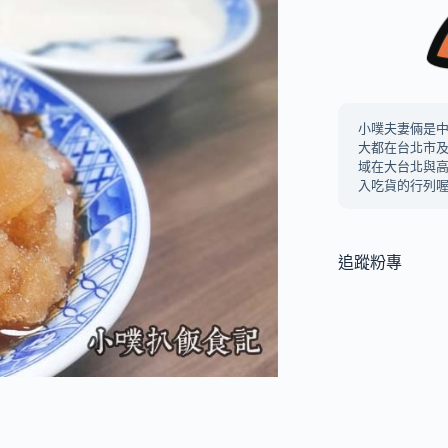
小噗夫妻倆是
大都在台北市
域在大台北與
入吃貨的行列喔
追蹤粉專