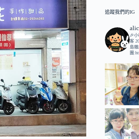
追蹤我們的IG
ali
🎉
客
2
島雜
團:ht