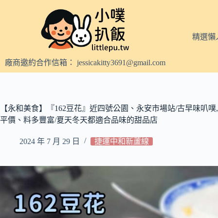
跳
至
主
精選懶
要
內
廠商邀約合作信箱：
jessicakitty3691@gmail.com
容
【永和美食】『162豆花』近四號公園、永安市場站/古早味叭噗
平價、料多豐富/夏天冬天都適合品味的甜品店
2024 年 7 月 29 日
捷運中和新蘆線