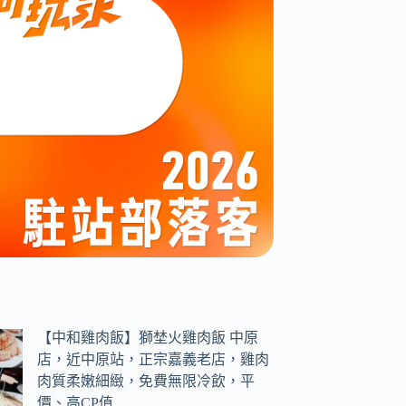
【中和雞肉飯】獅埜火雞肉飯 中原
店，近中原站，正宗嘉義老店，雞肉
肉質柔嫩細緻，免費無限冷飲，平
價、高CP值