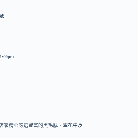
號
21:00pm
,店家精心嚴選豐富的黑毛豚、雪花牛及