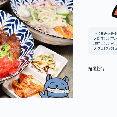
小噗夫妻倆是
大都在台北市
域在大台北與
入吃貨的行列喔
追蹤粉專