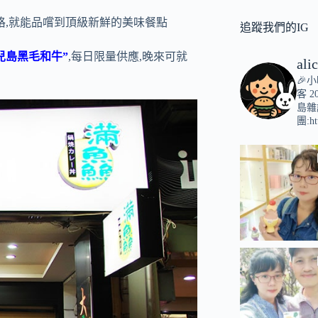
格,就能品嚐到頂級新鮮的美味餐點
追蹤我們的IG
兒島黑毛和牛”
,每日限量供應,晚來可就
ali
🎉
客
2
島雜
團:ht