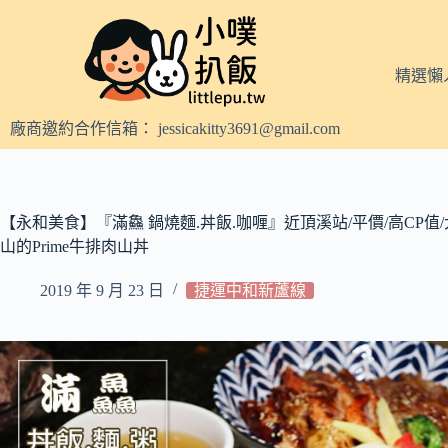
跳
至
主
精選懶
要
內
廠商邀約合作信箱：
jessicakitty3691@gmail.com
容
【永和美食】『滿鱻 鍋燒麵.丼飯.咖喱』近頂溪站/平價/高CP
山的Prime牛排肉山丼
2019 年 9 月 23 日
捷運中和新蘆線