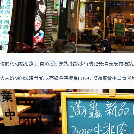
位於永和福和路上,自頂溪捷運站,出站步行約12分;自永安市場站
大片透明的玻璃門窗,以亮綠色字樣為LOGO,整體感覺相當簡潔