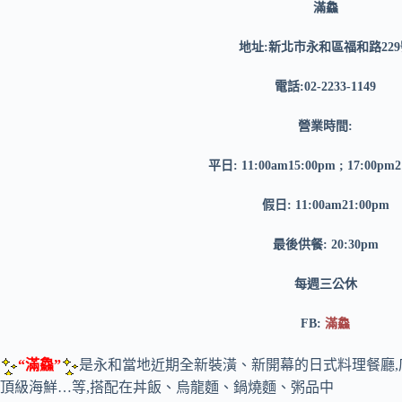
滿鱻
地址:新北市永和區福和路229
電話:02-2233-1149
營業時間:
平日: 11:00am15:00pm ; 17:00pm
假日: 11:00am21:00pm
最後供餐: 20:30pm
每週三公休
FB:
滿鱻
“滿鱻”
是永和當地近期全新裝潢、新開幕的日式料理餐廳
頂級海鮮…等,搭配在丼飯、烏龍麵、鍋燒麵、粥品中