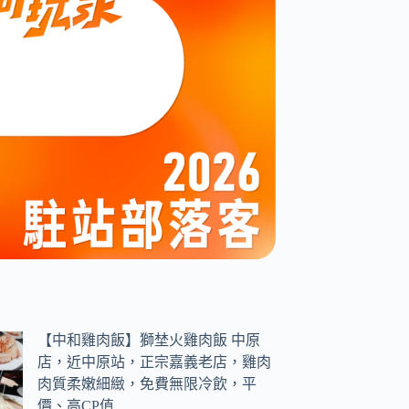
【中和雞肉飯】獅埜火雞肉飯 中原
店，近中原站，正宗嘉義老店，雞肉
肉質柔嫩細緻，免費無限冷飲，平
價、高CP值