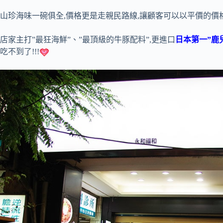
山珍海味一碗俱全,價格更是走親民路線,讓顧客可以以平價的價
店家主打”最狂海鮮”、”最頂級的牛豚配料”,更進口
日本第一”鹿
吃不到了!!!