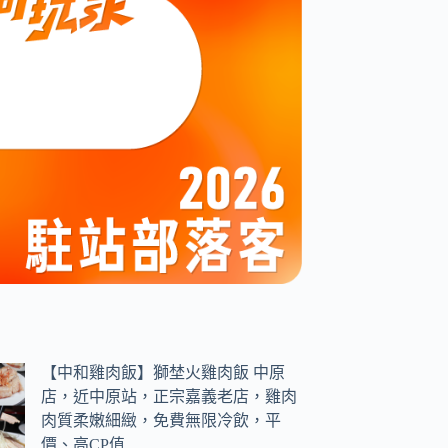
【中和雞肉飯】獅埜火雞肉飯 中原
店，近中原站，正宗嘉義老店，雞肉
肉質柔嫩細緻，免費無限冷飲，平
價、高CP值