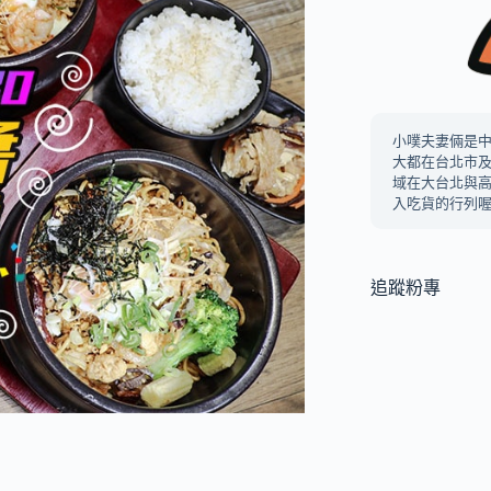
小噗夫妻倆是
大都在台北市
域在大台北與
入吃貨的行列喔
追蹤粉專