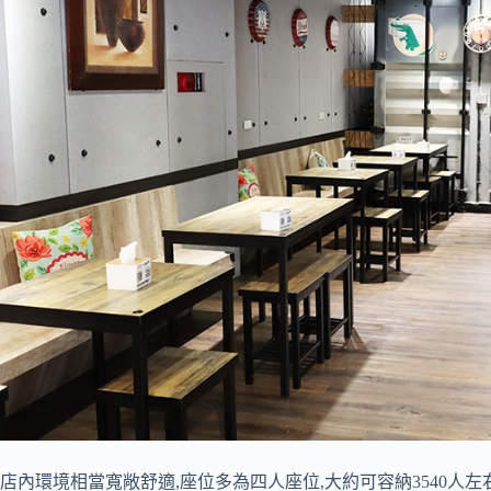
店內環境相當寬敞舒適,座位多為四人座位,大約可容納3540人左