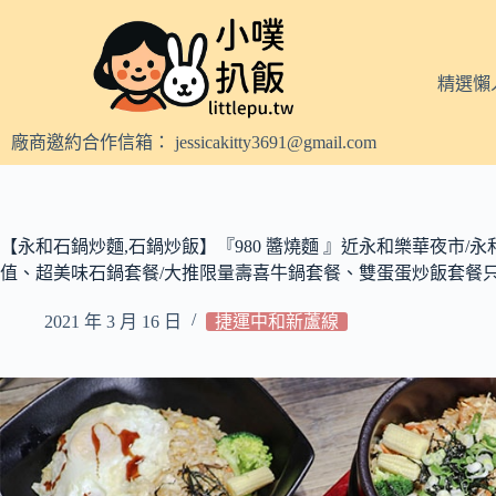
跳
至
主
精選懶
要
內
廠商邀約合作信箱：
jessicakitty3691@gmail.com
容
【永和石鍋炒麵,石鍋炒飯】『980 醬燒麵 』近永和樂華夜市/永
值、超美味石鍋套餐/大推限量壽喜牛鍋套餐、雙蛋蛋炒飯套餐只
2021 年 3 月 16 日
捷運中和新蘆線