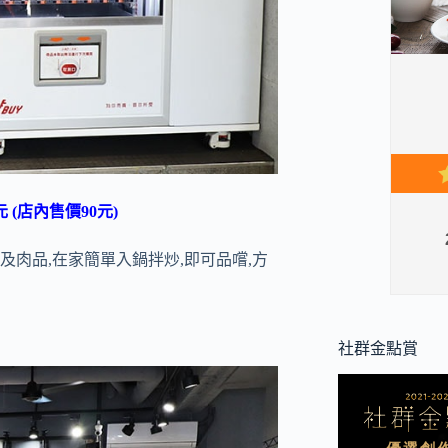
元 (店內售價90元)
及肉品,在家簡單入鍋拌炒,即可品嚐,方
社群金點賞