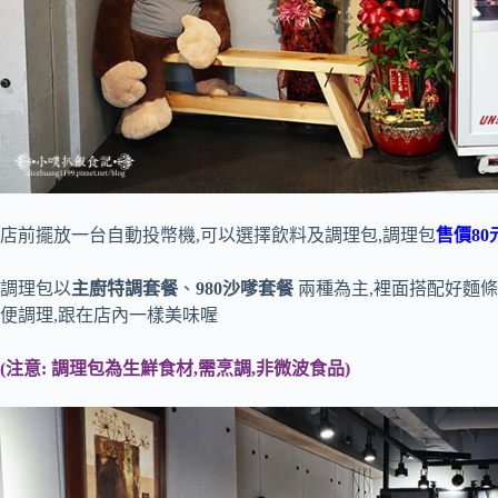
店前擺放一台自動投幣機,可以選擇飲料及調理包,調理包
售價80
調理包以
主廚特調套餐
、
980沙嗲套餐
兩種為主,裡面搭配好麵條
便調理,跟在店內一樣美味喔
(注意: 調理包為生鮮食材,需烹調,非微波食品)