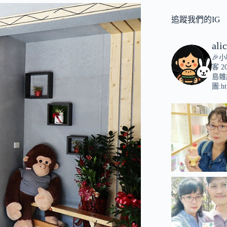
追蹤我們的IG
ali
🎉
客
2
島雜
團:ht