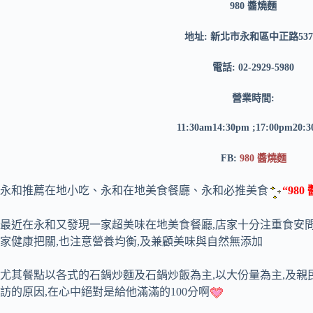
980 醬燒麵
地址: 新北市永和區中正路53
電話: 02-2929-5980
營業時間:
11:30am14:30pm ;17:00pm20:
FB:
980 醬燒麵
永和推薦在地小吃、永和在地美食餐廳、永和必推美食
“980
最近在永和又發現一家超美味在地美食餐廳,店家十分注重食安問
家健康把關,也注意營養均衡,及兼顧美味與自然無添加
尤其餐點以各式的石鍋炒麵及石鍋炒飯為主,以大份量為主,及親民
訪的原因,在心中絕對是給他滿滿的100分啊