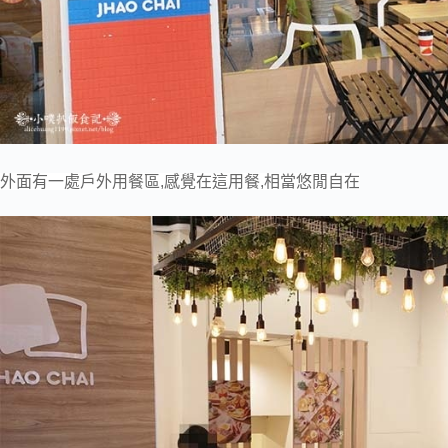
外面有一處戶外用餐區,感覺在這用餐,相當悠閒自在