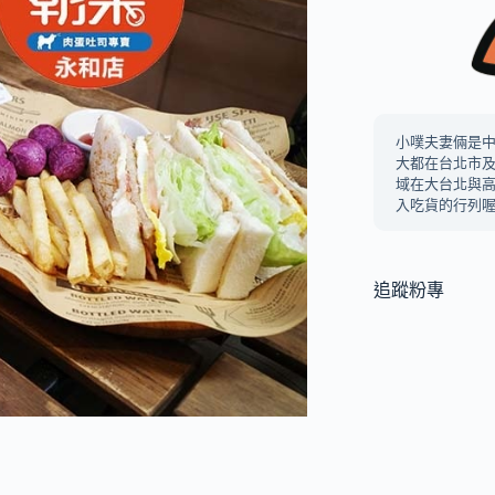
小噗夫妻倆是
大都在台北市
域在大台北與
入吃貨的行列喔
追蹤粉專