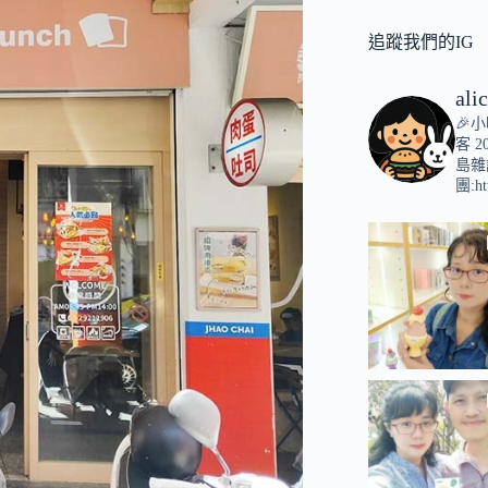
追蹤我們的IG
ali
🎉
客
2
島雜
團:ht