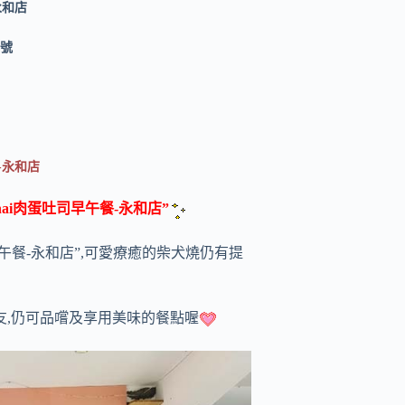
永和店
2號
-永和店
Chai肉蛋吐司早午餐-永和店”
吐司早午餐-永和店”,可愛療癒的柴犬燒仍有提
友,仍可品嚐及享用美味的餐點喔