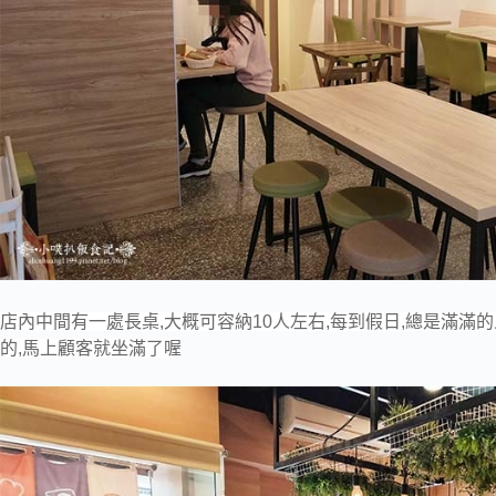
店內中間有一處長桌,大概可容納10人左右,每到假日,總是滿滿
的,馬上顧客就坐滿了喔