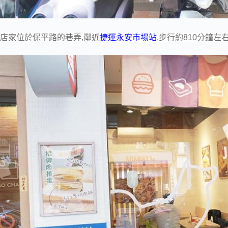
店家位於保平路的巷弄,鄰近
捷運永安市場站
,步行約810分鐘左