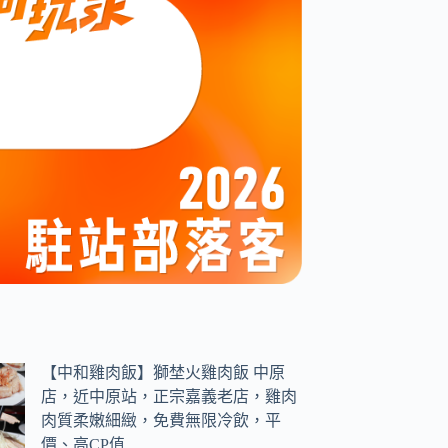
【中和雞肉飯】獅埜火雞肉飯 中原
店，近中原站，正宗嘉義老店，雞肉
肉質柔嫩細緻，免費無限冷飲，平
價、高CP值