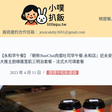
跳
至
主
精選懶
要
內
廠商邀約合作信箱：
jessicakitty3691@gmail.com
容
【永和早午餐】『朝柴JhaoChai肉蛋吐司早午餐-永和店』近永
大推主廚總匯里肌三明治套餐、法式大可頌套餐
2023 年 4 月 11 日
捷運中和新蘆線