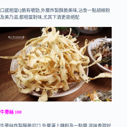
口感相當Q脆有嚼勁,外層炸製酥脆美味,沾食一點胡椒粉
及美乃滋,都相當對味,尤其下酒更是絕配
牛蒡絲 100
牛蒡絲炸製酥脆可口,外層灑上糖粉及一點鹽,滋味香甜好