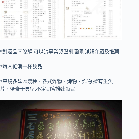
*對酒品不瞭解,可以請專業認證唎酒師,詳細介紹及推薦
*每人低消一杯飲品
*串燒多達20幾種、各式炸物、烤物、炸物,還有生魚
片、蟹膏干貝堡,不定期會推出新品