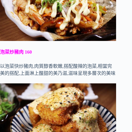
泡菜炒豬肉 160
以泡菜快炒豬肉,肉質醇香軟嫩,搭配酸辣的泡菜,相當完
美的搭配,上面淋上酸甜的美乃滋,滋味呈現多層次的美味