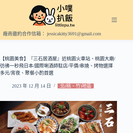
跳
至
主
要
內
廠商邀約合作信箱：
jessicakitty3691@gmail.com
容
【桃園美食】『三石居酒屋』近桃園火車站、桃園大廟/
彷彿一秒飛日本/國際唎酒師駐店/平價/串燒、烤物選擇
多元/宵夜、聚餐小酌首選
2023 年 12 月 14 日
北(桃、竹)地區