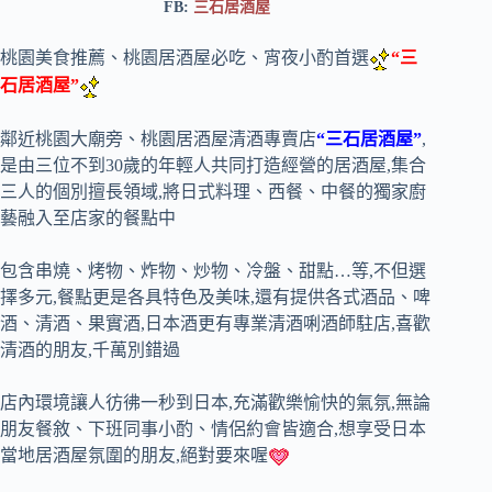
FB:
三石居酒屋
桃園美食推薦、桃園居酒屋必吃、宵夜小酌首選
“三
石居酒屋”
鄰近桃園大廟旁、桃園居酒屋清酒專賣店
“三石居酒屋”
,
是由三位不到30歲的年輕人共同打造經營的居酒屋,集合
三人的個別擅長領域,將日式料理、西餐、中餐的獨家廚
藝融入至店家的餐點中
包含串燒、烤物、炸物、炒物、冷盤、甜點…等,不但選
擇多元,餐點更是各具特色及美味,還有提供各式酒品、啤
酒、清酒、果實酒,日本酒更有專業清酒唎酒師駐店,喜歡
清酒的朋友,千萬別錯過
店內環境讓人彷彿一秒到日本,充滿歡樂愉快的氣氛,無論
朋友餐敘、下班同事小酌、情侶約會皆適合,想享受日本
當地居酒屋氛圍的朋友,絕對要來喔