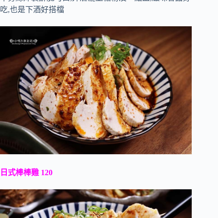
吃,也是下酒好搭檔
日式棒棒雞 120