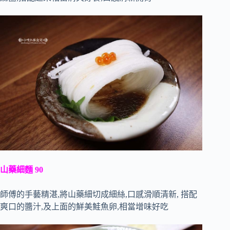
山藥細麵 90
師傅的手藝精湛,將山藥細切成細絲,口感滑順清新, 搭配
爽口的醬汁,及上面的鮮美鮭魚卵,相當增味好吃