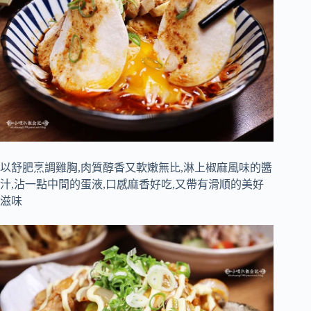
以舒肥烹調雞胸,肉質醇香又軟嫩無比,淋上椒麻風味的醬
汁,沾一點中間的蛋液,口感麻香好吃,又帶有滑順的美好
滋味