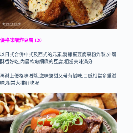
優格味噌炸豆腐 120
以日式合併中式及西式的元素,將雞蛋豆腐裹粉炸製,外層
酥香好吃,內層軟嫩細緻的豆腐,相當美味滿分
再淋上優格味噌醬,滋味酸甜又帶有鹹味,口感相當多重滋
味,相當大推好吃喔