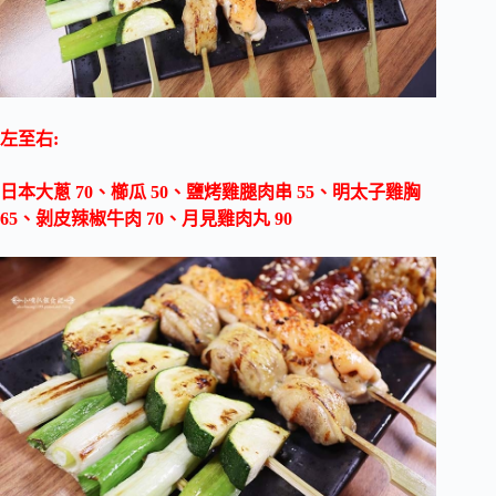
左至右:
日本大蔥 70、櫛瓜 50、鹽烤雞腿肉串 55、明太子雞胸
65、剝皮辣椒牛肉 70、月見雞肉丸 90