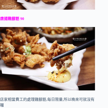
唐揚雞腳筋 90
店家相當費工的處理雞腳筋,每日限量,所以晚來可就沒有
囉