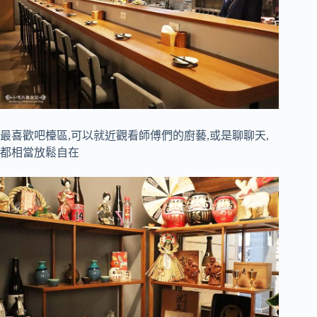
最喜歡吧檯區,可以就近觀看師傅們的廚藝,或是聊聊天,
都相當放鬆自在