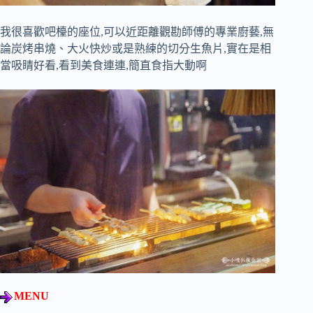
我很喜歡吧檯的座位,可以近距離觀勘師傅的專業廚藝,無
論炭烤串燒、大火快炒或是熟練的切分生魚片,實在是相
當吸睛好看,看到美食連連,簡直食指大動啊
MENU