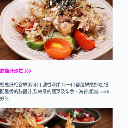
鱈魚肝沙拉 180
鱈魚肝相當鮮美可口,濃香滑順,每一口都是鮮嫩好吃,搭
配酸香的醋醬汁,及底層的蔬菜及柴魚、海苔,相當match
好吃