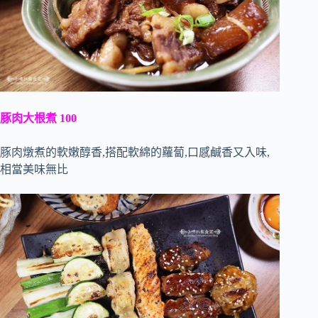
豚肉大根煮 100
豚肉燉煮的軟嫩醇香,搭配軟綿的蘿蔔,口感鹹香又入味,
相當美味無比