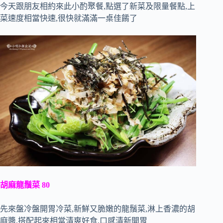
今天跟朋友相約來此小酌聚餐,點選了新菜及限量餐點,上
菜速度相當快速,很快就滿滿一桌佳餚了
胡麻龍鬚菜 80
先來盤冷盤開胃冷菜,新鮮又脆嫩的龍鬚菜,淋上香濃的胡
麻醬,搭配起來相當清爽好食,口感清新開胃