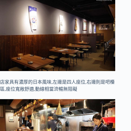
店家具有濃厚的日本風味,左邊是四人座位,右邊則是吧檯
區,座位寬敞舒適,動線相當流暢無阻礙