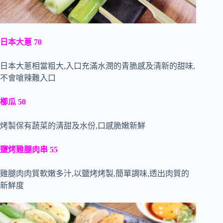
日本大蔥 70
日本大蔥相當粗大,入口充滿水潤的青脆感及清新的甜味,
不會嗆辣難入口
櫛瓜 50
烤製保有蔬菜的清甜及水份,口感脆嫩新鮮
鹽烤雞腿肉串 55
雞腿肉肉質軟嫩多汁,以鹽烤烤製,簡單調味,透出肉質的
新鮮度