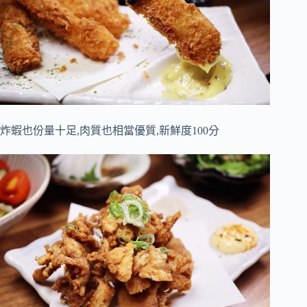
炸蝦也份量十足,肉質也相當優質,新鮮度100分