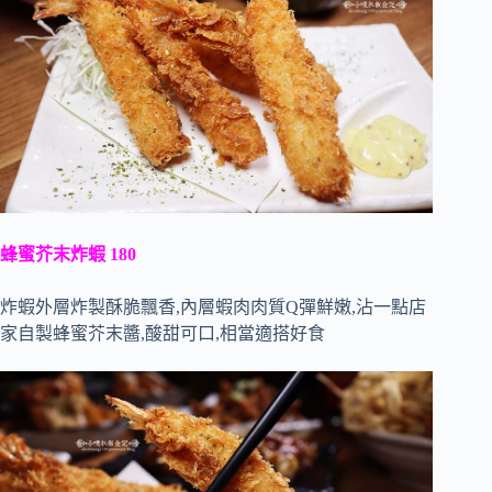
蜂蜜芥末炸蝦 180
炸蝦外層炸製酥脆飄香,內層蝦肉肉質Q彈鮮嫩,沾一點店
家自製蜂蜜芥末醬,酸甜可口,相當適搭好食