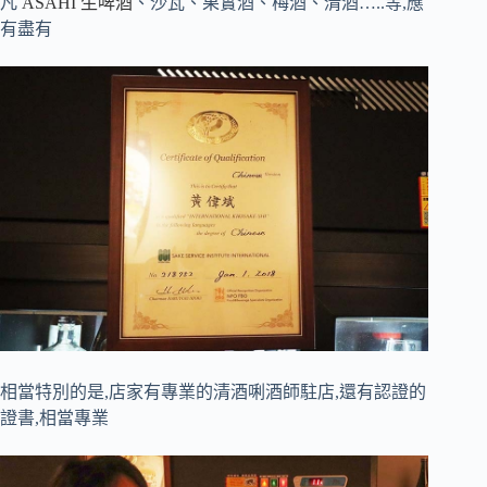
凡
ASAHI 生啤酒
、沙瓦、果實酒、梅酒、清酒…..等,應
有盡有
相當特別的是,店家有專業的清酒唎酒師駐店,還有認證的
證書,相當專業