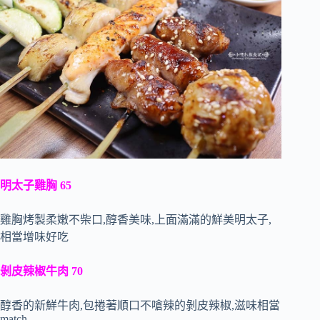
明太子雞胸 65
雞胸烤製柔嫩不柴口,醇香美味,上面滿滿的鮮美明太子,
相當增味好吃
剝皮辣椒牛肉 70
醇香的新鮮牛肉,包捲著順口不嗆辣的剝皮辣椒,滋味相當
match