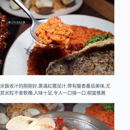
米飯收汁的剛剛好,裹滿紅醬茄汁,帶有酸香番茄美味,尤
其米粒不會軟爛,入味十足,令人一口接一口,相當推薦