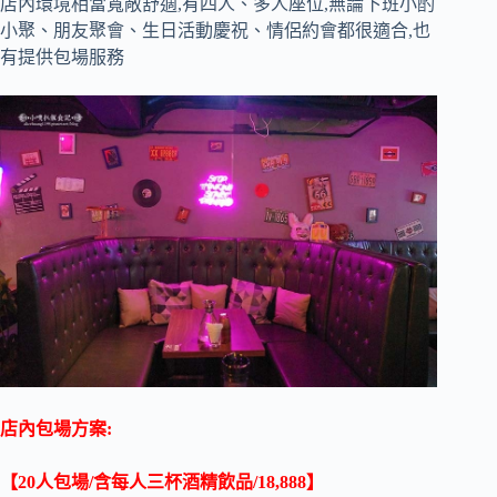
店內環境相當寬敞舒適,有四人、多人座位,無論下班小酌
小聚、朋友聚會、生日活動慶祝、情侶約會都很適合,也
有提供包場服務
店內包場方案:
【20人包場/含每人三杯酒精飲品/18,888】