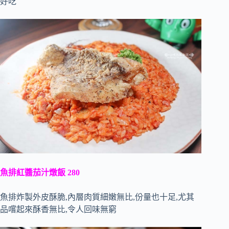
好吃
魚排紅醬茄汁燉飯 280
魚排炸製外皮酥脆,內層肉質細嫩無比,份量也十足,尤其
品嚐起來酥香無比,令人回味無窮