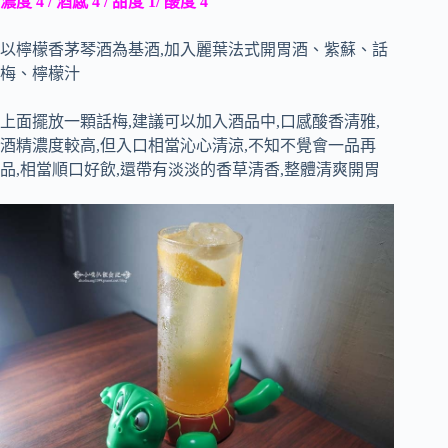
濃度 4 / 酒感 4 / 甜度 1/ 酸度 4
以檸檬香茅琴酒為基酒,加入麗葉法式開胃酒、紫蘇、話
梅、檸檬汁
上面擺放一顆話梅,建議可以加入酒品中,口感酸香清雅,
酒精濃度較高,但入口相當沁心清涼,不知不覺會一品再
品,相當順口好飲,還帶有淡淡的香草清香,整體清爽開胃