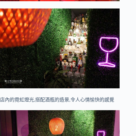
店內的霓虹燈光,搭配酒瓶的造景,令人心情愉快的感覺