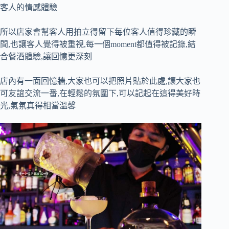
客人的情感體驗
所以店家會幫客人用拍立得留下每位客人值得珍藏的瞬
間,也讓客人覺得被重視,每一個moment都值得被記錄,結
合餐酒體驗,讓回憶更深刻
店內有一面回憶牆,大家也可以把照片貼於此處,讓大家也
可友誼交流一番,在輕鬆的氛圍下,可以記起在這得美好時
光,氣氛真得相當溫馨