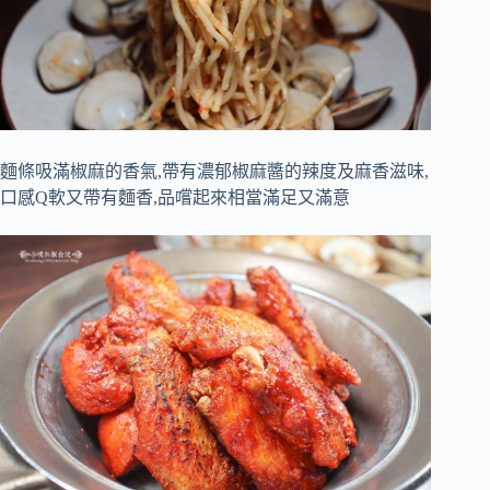
麵條吸滿椒麻的香氣,帶有濃郁椒麻醬的辣度及麻香滋味,
口感Q軟又帶有麵香,品嚐起來相當滿足又滿意