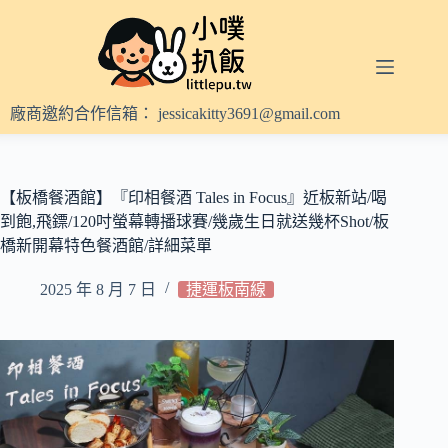
跳
至
主
要
內
廠商邀約合作信箱：
jessicakitty3691@gmail.com
容
【板橋餐酒館】『印相餐酒 Tales in Focus』近板新站/喝
到飽,飛鏢/120吋螢幕轉播球賽/幾歲生日就送幾杯Shot/板
橋新開幕特色餐酒館/詳細菜單
2025 年 8 月 7 日
捷運板南線