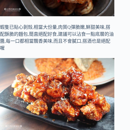
蝦隻已貼心剝殼,相當大份量,肉質Q彈脆嫩,鮮甜美味,搭
配酥脆的麵包,簡直絕配好食,建議可以沾食一點底層的油
醬,每一口都相當飄香美味,而且不會膩口,搭酒也是絕配
喔