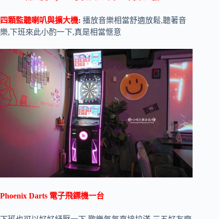
四顆監聽喇叭與擴大機:
播放音樂相當舒適放鬆,聽著音
樂,下班來此小酌一下,真是相當愜意
Phoenix Darts 電子飛鏢機一台