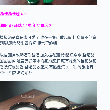
烏桂烏桂翹 400
濃度 4 / 酒感 2 / 甜度 2/ 酸度 2
這道酒品真是太可愛了,放在一隻可愛烏龜上,烏龜不但會
翹腳,還會發出聲音喔,相當逗趣呢
以
自釀烏龍琴酒為基酒,加入桂花釀.檸檬.通寧水,整體酸
酸甜甜的,還帶有通寧水的氣泡感,口感有雅緻的桂花釀花
香及檸檬酸香,整體品飲起來,有點像汽水一般,尾韻還有
茶香,相當透清涼喔