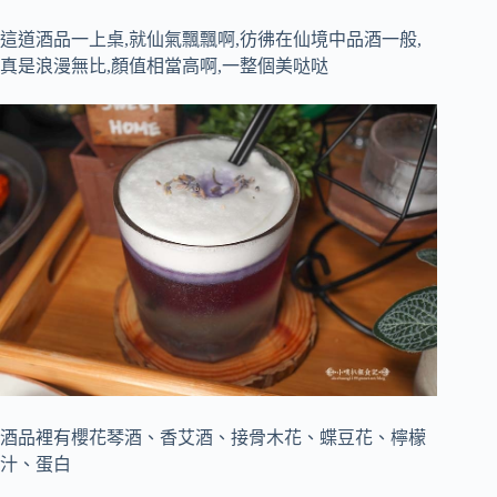
這道酒品一上桌,就仙氣飄飄啊,彷彿在仙境中品酒一般,
真是浪漫無比,顏值相當高啊,一整個美哒哒
酒品裡有櫻花琴酒、香艾酒、接骨木花、蝶豆花、檸檬
汁、蛋白