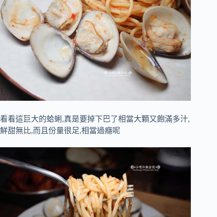
看看這巨大的蛤蜊,真是要掉下巴了相當大顆又飽滿多汁,
鮮甜無比,而且份量很足,相當過癮呢