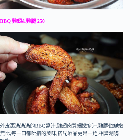
BBQ 雞翅&雞腿 250
外皮裹滿滿滿的BBQ醬汁,雞翅肉質細嫩多汁,雞腿也鮮嫩
無比,每一口都吮指的美味,搭配酒品更是一絕,相當涮嘴