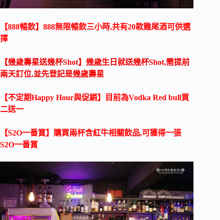
【888暢飲】888無限暢飲三小時,共有20款雞尾酒可供選
擇
【幾歲壽星送幾杯Shot】幾歲生日就送幾杯Shot,需提前
兩天訂位,並先登記是幾歲壽星
【不定期Happy Hour與促銷】目前為Vodka Red bull買
二送一
【S2O一番賞】購買兩杯含紅牛相關飲品,可獲得一張
S2O一番賞