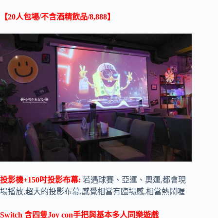
【20人包場/不含酒精飲品/8,888】
投影機+150吋投影布幕:
若遇球賽、亞運、奧運,都會現
場播放,超大的投影布幕,感覺相當有臨場感,相當熱鬧喔
Switch 含四隻Joy con手把與基本多人同樂遊戲