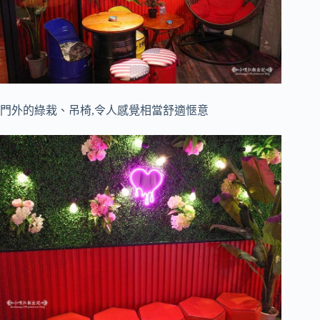
門外的綠栽、吊椅,令人感覺相當舒適愜意