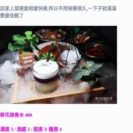
店家上菜速度相當快速,所以不用候餐很久,一下子就滿滿
豐盛佳餚了
移花接骨木 400
濃度 3 / 酒感 3 / 甜度 3/ 酸度 4