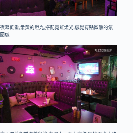
夜幕低垂,暈黃的燈光,搭配霓虹燈光,感覺有點微醺的氛
圍感