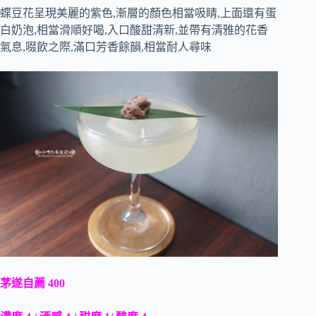
蝶豆花呈現美麗的紫色,漸層的顏色相當吸睛,上面還有蛋
白奶泡,相當滑順好喝,入口酸甜清新,並帶有清雅的花香
氣息,啜飲之際,滿口芳香餘韻,相當耐人尋味
茅遂自薦 400