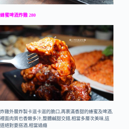
蜂蜜啤酒炸雞 280
炸雞外層炸製卡滋卡滋的脆口,再裹滿香甜的蜂蜜及啤酒,
裡面肉質也香嫩多汁,整體鹹甜交錯,相當多層次美味,這
道絕對要搭酒,相當過癮