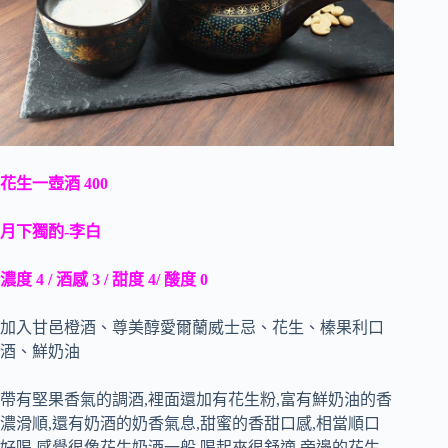
花生一壺酒 400
月下獨酌-李白
濃度 4 / 酒感 3 / 甜度 4/ 酸度 0
加入甘邑橙酒、尊美醇愛爾蘭威士忌、花生、榛果利口
酒、鮮奶油
帶有堅果香氣的調酒,裡面還加有花生粉,富有鮮奶油的香
濃滑順,還有奶酒的奶香氣息,甜蜜的香甜口感,相當順口
好喝,感覺很像花生奶酒一般,喝起來很舒適,旁邊的花生,