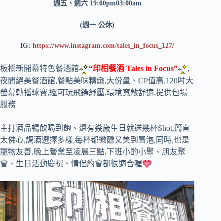
週五、週六 19:00pm03:00am
(週一 公休)
IG:
https://www.instagram.com/tales_in_focus_127/
板橋新開幕特色餐酒館
“印相餐酒 Tales in Focus”
,
夜間絕美餐酒館,餐點美味精緻,大份量、CP值高,120吋大
螢幕轉播球賽,還可玩飛鏢紓壓,環境寬敞舒適,提供包場
服務
主打酒品暢飲喝到飽、還有幾歲生日就送幾杯Shot,簡直
太佛心,調酒選擇多樣,每杯都微醺又美到冒泡,同時,也是
寵物友善,晚上營業至凌晨三點,下班小酌小聚、朋友聚
會、生日活動慶祝、情侶約會都很適合喔