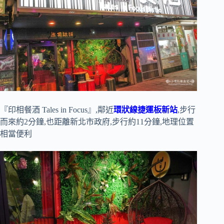
『印相餐酒 Tales in Focus』,鄰近
環狀線捷運板新站
,步行
而來約2分鐘,也距離新北市政府,步行約11分鐘,地理位置
相當便利