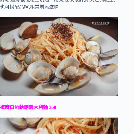
也可搭配品嚐,相當增添滋味
椒麻白酒蛤蜊義大利麵 360