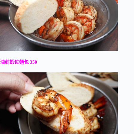
油封蝦佐麵包 350