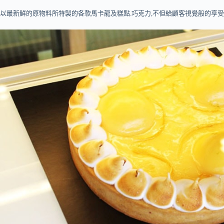
以最新鮮的原物料所特製的各款馬卡龍及糕點.巧克力,不但給顧客視覺般的享受,