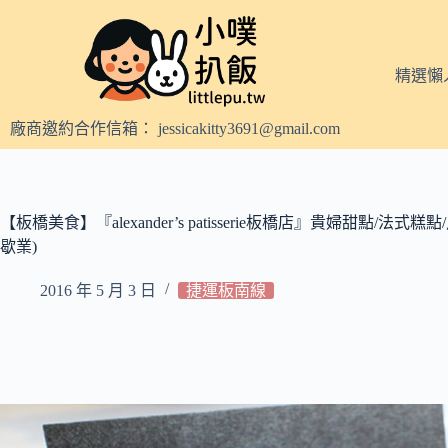
跳
至
主
精選懶
要
內
廠商邀約合作信箱：
jessicakitty3691@gmail.com
容
【板橋美食】『alexander’s patisserie板橋店』貴婦甜點/法式糕點/
歇業)
2016 年 5 月 3 日
捷運板南線