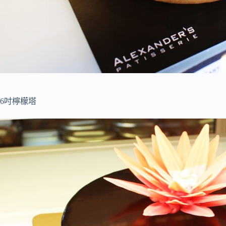
6吋檸檬塔