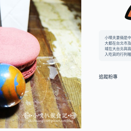
小噗夫妻倆是
大都在台北市
域在大台北與
入吃貨的行列喔
追蹤粉專