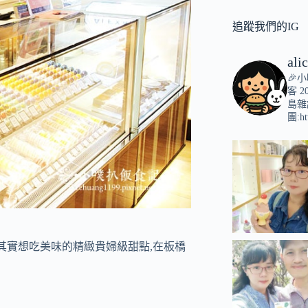
追蹤我們的IG
ali
🎉
客
2
島雜
團:ht
間分店,但其實想吃美味的精緻貴婦級甜點,在板橋