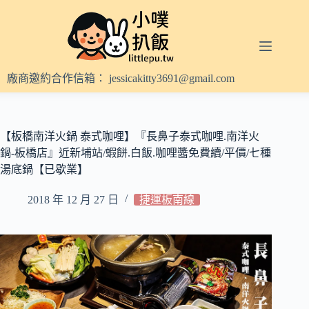
跳
至
主
要
內
廠商邀約合作信箱：
jessicakitty3691@gmail.com
容
【板橋南洋火鍋 泰式咖哩】『長鼻子泰式咖哩.南洋火
鍋-板橋店』近新埔站/蝦餅.白飯.咖哩醬免費續/平價/七種
湯底鍋【已歇業】
2018 年 12 月 27 日
捷運板南線