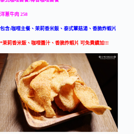
洋蔥牛肉 258
包含:咖哩主餐、茉莉香米飯、泰式蕈菇湯、香脆炸蝦片
*茉莉香米飯、咖哩醬汁、香脆炸蝦片 可免費續加!!!