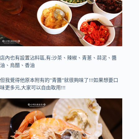
店內也有設置沾料區,有:沙茶、辣椒、青蔥、蒜泥、醬
油、烏醋、香油
但我覺得他原本附有的”青醬”就很夠味了!!!如果想要口
味更多元,大家可以自由取用!!!