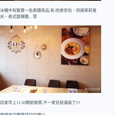
冰櫃中有販賣一些泰國商品,有:肉骨茶包、特級茉莉香
米、泰式甜辣醬…等
店家早上11:30開始營業,不一會兒就滿座了!!!
建議來店需電話訂位喔!!!