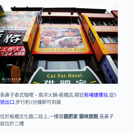
長鼻子泰式咖哩・南洋火鍋-板橋店,鄰近
新埔捷運站
,從
5
號出口
,步行約3分鐘即可到達
位於板橋文化路二段上,一樓是
貓肥家 貓咪旅館
,長鼻子
就位於二樓