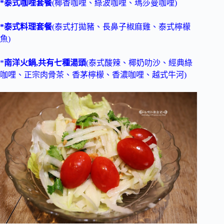
*泰式咖哩套餐
(椰香咖哩、綠波咖哩、瑪莎曼咖哩)
*泰式料理套餐
(泰式打拋豬、長鼻子椒麻雞、泰式檸檬
魚)
*
南洋火鍋,共有七種湯頭
(泰式酸辣、椰奶叻沙、經典綠
咖哩、正宗肉骨茶、香茅檸檬、香濃咖哩、越式牛河)