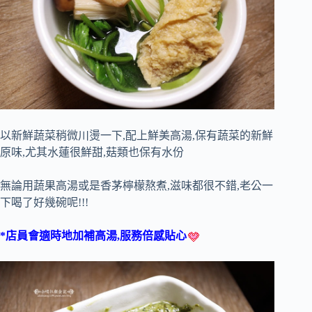
以新鮮蔬菜稍微川燙一下,配上鮮美高湯,保有蔬菜的新鮮
原味,尤其水蓮很鮮甜,菇類也保有水份
無論用蔬果高湯或是香茅檸檬熬煮,滋味都很不錯,老公一
下喝了好幾碗呢!!!
*店員會適時地加補高湯,服務倍感貼心