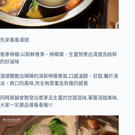
先來看看湯頭
香茅檸檬:以新鮮香茅、檸檬葉、生薑熬煮出清澈及純粹
的好滋味
湯頭飄散出陣陣的清新檸檬香氣,口感溫醇、甘甜,屬於清
淡、爽口的風味,完全無厚重及負擔的感覺
同時尾韻會散發出香茅及生薑的甘甜滋味,著實清甜美味,
大家一定要品嚐看看喔!!!