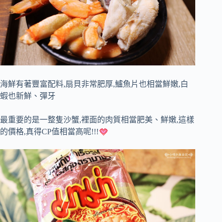
海鮮有著豐富配料,扇貝非常肥厚,鱸魚片也相當鮮嫩,白
蝦也新鮮、彈牙
最重要的是一整隻沙蟹,裡面的肉質相當肥美、鮮嫩,這樣
的價格,真得CP值相當高呢!!!