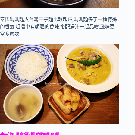
泰國媽媽麵與台灣王子麵比較起來,媽媽麵多了一種特殊
的香氣,咀嚼中有麵體的香味,搭配湯汁一起品嚐,滋味更
富多層次
泰式咖哩套餐:椰香咖哩套餐