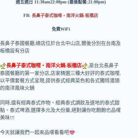
週五週日 11:30am22:00pm (最後點餐:21:00pm)
FB:
長鼻子泰式咖哩・南洋火鍋-板橋店
免費WiFi
長鼻子泰國餐廳,總店位於台北中山店,爾後分別在台南及
板橋設有分店
長鼻子泰式咖哩・南洋火鍋-板橋店
,是台北長鼻子
泰國餐廳的第一家分店,店家精選三種大好評的泰式咖哩,
以平價套餐方式呈現,提供泰式經典菜色和各式獨特湯頭
的南洋風味火鍋
同時,還有經典泰式炸物、經典泰式調飲及道地的泰式甜
點、泰式啤酒,選擇多元及大份量,絕對讓你吃飽飽也品嚐
美味!!!
今天就讓我們一起來品嚐看看吧