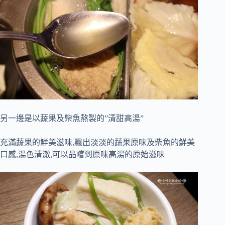
另一邊是以蔬果及柴魚熬製的”清甜高湯”
充滿蔬果的鮮美滋味,飄出淡淡的蔬果原味及柴魚的鮮美
口感,湯色清澈,可以品嚐到原味高湯的原始滋味