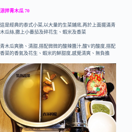
涼拌青木瓜 70
這是經典的泰式小菜,以大量的生菜鋪底,再於上面擺滿青
木瓜絲,撒上小番茄及碎花生、蝦米及香菜
青木瓜爽脆、清甜,搭配微微的酸辣醬汁,酸V的酸度,搭配
香菜的香氣及花生、蝦米的鮮甜度,感覺清爽、無負擔