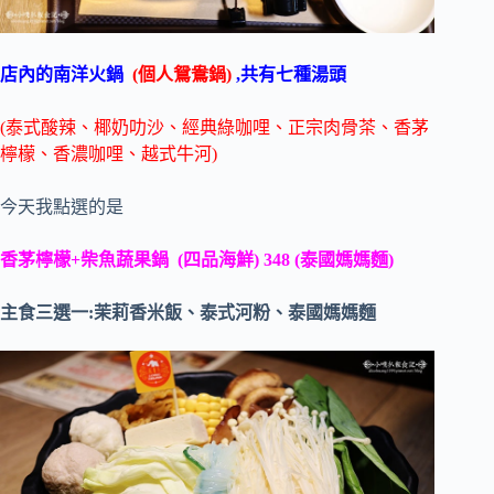
店內的南洋火鍋
(個人鴛鴦鍋)
,共有七種湯頭
(泰式酸辣、椰奶叻沙、經典綠咖哩、正宗肉骨茶、香茅
檸檬、香濃咖哩、越式牛河)
今天我點選的是
香茅檸檬+柴魚蔬果鍋 (四品海鮮) 348 (泰國媽媽麵)
主食三選一:茉莉香米飯、泰式河粉、泰國媽媽麵