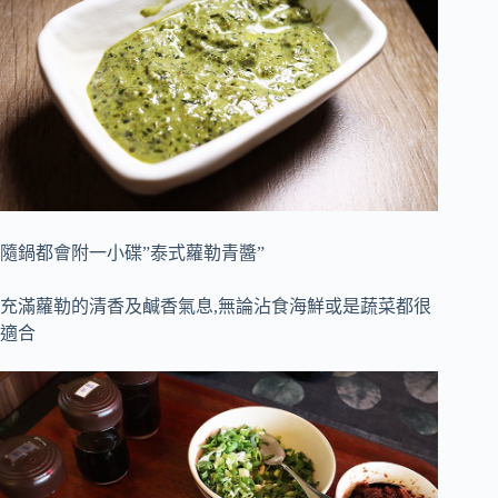
隨鍋都會附一小碟”泰式蘿勒青醬”
充滿蘿勒的清香及鹹香氣息,無論沾食海鮮或是蔬菜都很
適合