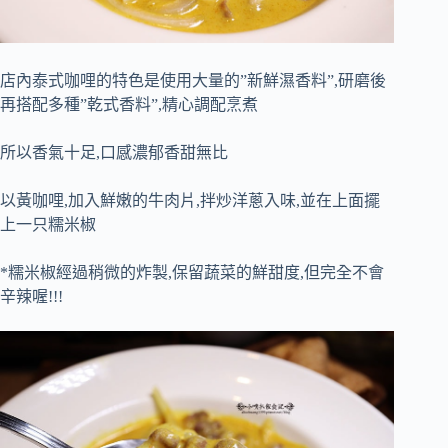
店內泰式咖哩的特色是使用大量的”新鮮濕香料”,研磨後
再搭配多種”乾式香料”,精心調配烹煮
所以香氣十足,口感濃郁香甜無比
以黃咖哩,加入鮮嫩的牛肉片,拌炒洋蔥入味,並在上面擺
上一只糯米椒
*糯米椒經過稍微的炸製,保留蔬菜的鮮甜度,但完全不會
辛辣喔!!!