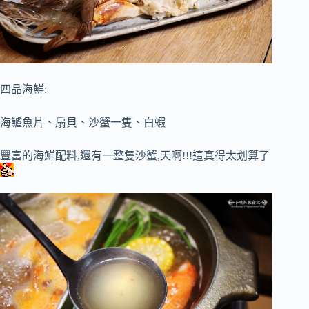
四品海鮮:
海鱸魚片、扇貝、沙蟹一隻、白蝦
豐富的海鮮配料,還有一整隻沙蟹,天啊!!!這真得太划算了