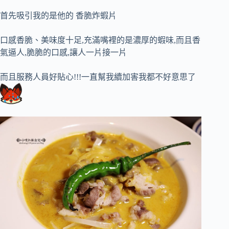
首先吸引我的是他的 香脆炸蝦片
口感香脆、美味度十足,充滿嘴裡的是濃厚的蝦味,而且香
氣逼人,脆脆的口感,讓人一片接一片
而且服務人員好貼心!!!一直幫我續加害我都不好意思了