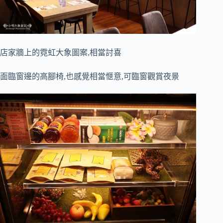
店家牆上的霓虹大象圖案,相當討喜
面臨窗邊的高腳椅,也感覺相當愜意,可臨窗觀賞夜景