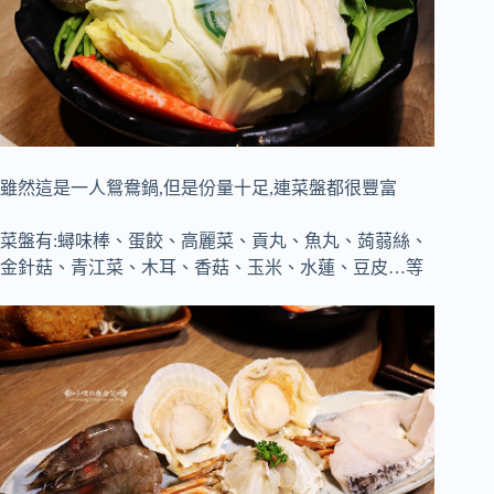
雖然這是一人鴛鴦鍋,但是份量十足,連菜盤都很豐富
菜盤有:蟳味棒、蛋餃、高麗菜、貢丸、魚丸、蒟蒻絲、
金針菇、青江菜、木耳、香菇、玉米、水蓮、豆皮…等