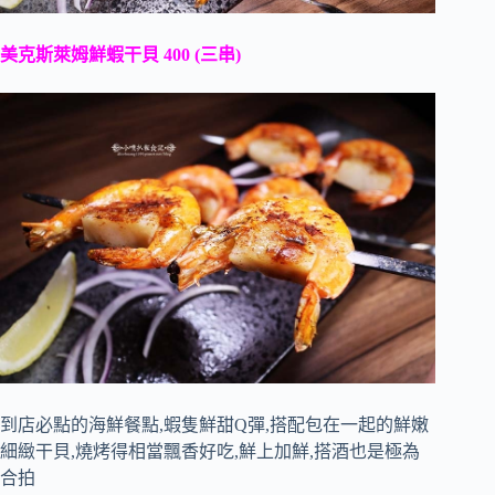
美克斯萊姆鮮蝦干貝 400 (三串)
到店必點的海鮮餐點,蝦隻鮮甜Q彈,搭配包在一起的鮮嫩
細緻干貝,燒烤得相當飄香好吃,鮮上加鮮,搭酒也是極為
合拍