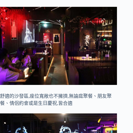
舒適的沙發區,座位寬敞也不擁擠,無論庭聚餐、朋友聚
餐、情侶約會或是生日慶祝,皆合適