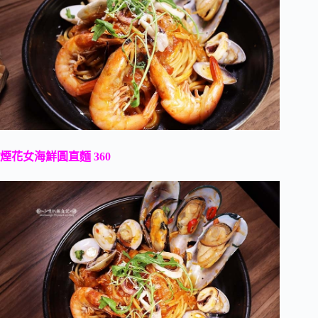
煙花女海鮮圓直麵 360