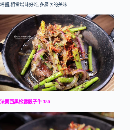
塔醬,相當增味好吃,多層次的美味
法蘭西黑松露骰子牛 380