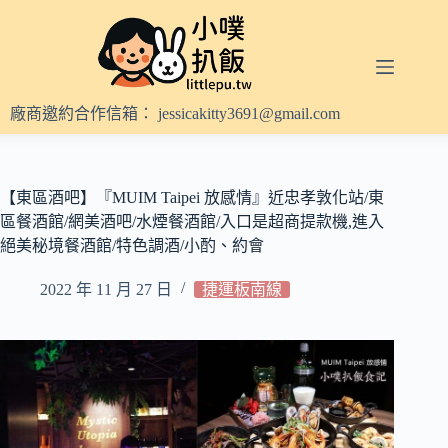
跳
至
主
要
內
廠商邀約合作信箱：
jessicakitty3691@gmail.com
容
【東區酒吧】『MUIM Taipei 放感情』近忠孝敦化站/東
區餐酒館/網美酒吧/水煙餐酒館/入口是超商提款機,進入
絕美秘境餐酒館/特色調酒/小酌、約會
2022 年 11 月 27 日
捷運板南線