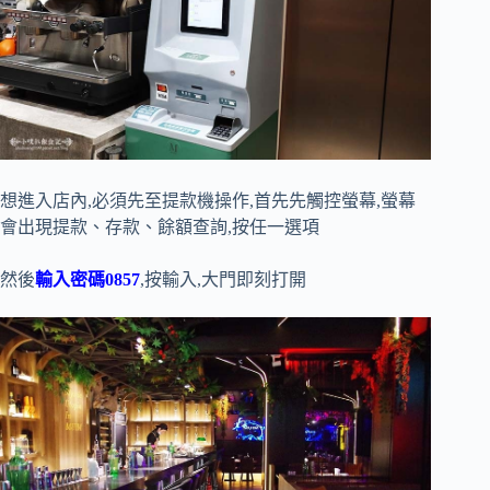
想進入店內,必須先至提款機操作,首先先觸控螢幕,螢幕
會出現提款、存款、餘額查詢,按任一選項
然後
輸入密碼0857
,按輸入,大門即刻打開