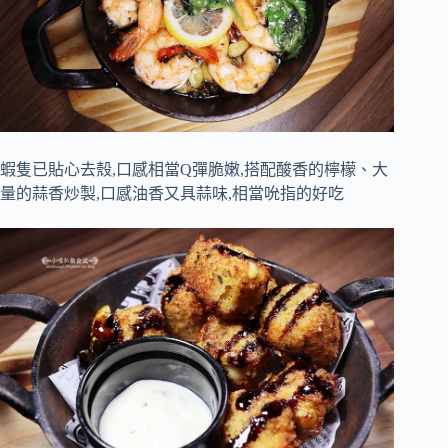
蝦隻已貼心去殼,口感相當Q彈脆嫩,搭配酸香的檸檬、大
量的蒜香炒製,口感油香又具蒜味,相當吮指的好吃