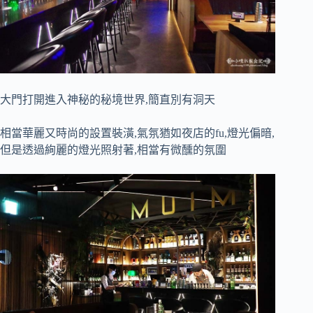
大門打開進入神秘的秘境世界,簡直別有洞天
相當華麗又時尚的設置裝潢,氣氛猶如夜店的fu,燈光偏暗,
但是透過絢麗的燈光照射著,相當有微醺的氛圍