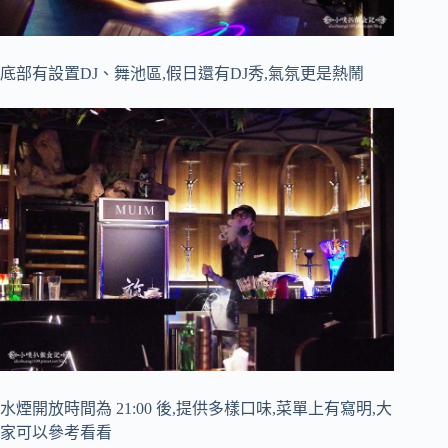
底部有設置DJ、舞池區,假日還有DJ秀,氣氛更是熱鬧
水煙開放時間為 21:00 後,提供多樣口味,菜單上有寫明,大
家可以參考看看