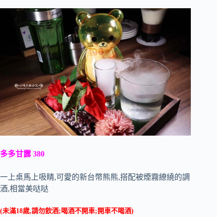
多多甘露 380
一上桌馬上吸睛,可愛的新台幣熊熊,搭配被煙霧繚繞的調
酒,相當美哒哒
(未滿18歲,請勿飲酒;喝酒不開車;開車不喝酒)