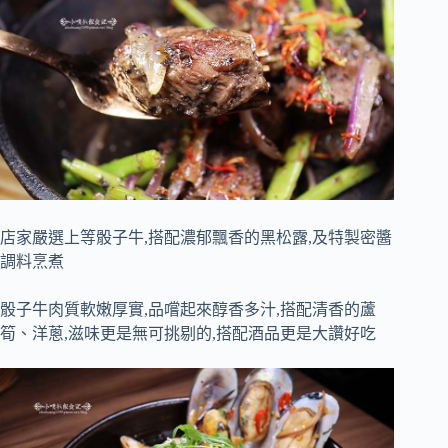
店家嚴選上等骰子牛,搭配濃郁飄香的黑松露,及特製密醬
調料烹煮
骰子牛肉質軟嫩厚實,品嚐起來醇香多汁,搭配清香的蘆
筍、洋蔥,滋味更是無可挑剔的,搭配酒品更是大讚好吃