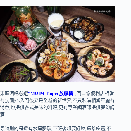
東區酒吧必選
“MUIM Taipei 放感情”
,門口像便利店相當
有氛圍外,入門後又是全新的新世界,不只裝潢相當華麗有
特色,也提供各式美味的料理,更有專業調酒師提供夢幻調
酒
最特別的是還有水煙體驗,下班後想要紓壓,遠離塵囂,不