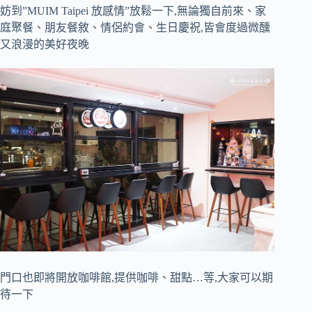
妨到”MUIM Taipei 放感情”放鬆一下,無論獨自前來、家
庭聚餐、朋友餐敘、情侶約會、生日慶祝,皆會度過微醺
又浪漫的美好夜晚
門口也即將開放咖啡館,提供咖啡、甜點…等,大家可以期
待一下