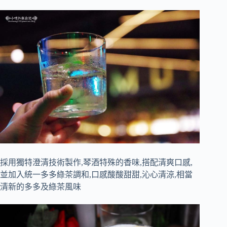
採用獨特澄清技術製作,琴酒特殊的香味,搭配清爽口感,
並加入統一多多綠茶調和,口感酸酸甜甜,沁心清涼,相當
清新的多多及綠茶風味