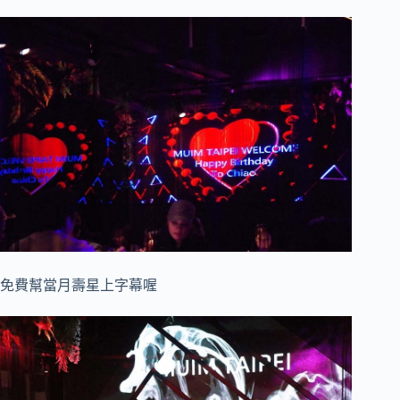
免費幫當月壽星上字幕喔