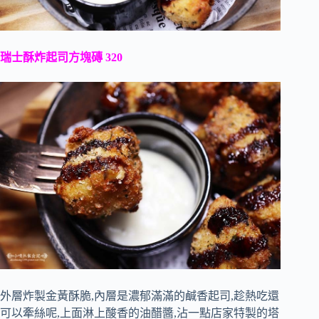
瑞士酥炸起司方塊磚 320
外層炸製金黃酥脆,內層是濃郁滿滿的鹹香起司,趁熱吃還
可以牽絲呢,上面淋上酸香的油醋醬,沾一點店家特製的塔