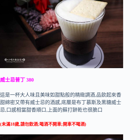
威士忌普丁 380
這是一杯大人味且美味如甜點般的精緻調酒,品飲起來香
甜綿密又帶有威士忌的酒感,底層是布丁慕斯及黑糖威士
忌,口感相當甜香順口,上面的蘇打餅乾也很脆口
(未滿18歲,請勿飲酒;喝酒不開車;開車不喝酒)