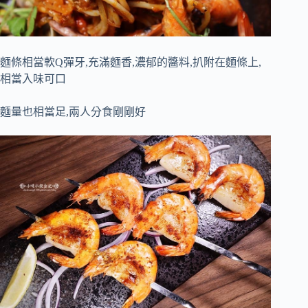
麵條相當軟Q彈牙,充滿麵香,濃郁的醬料,扒附在麵條上,
相當入味可口
麵量也相當足,兩人分食剛剛好