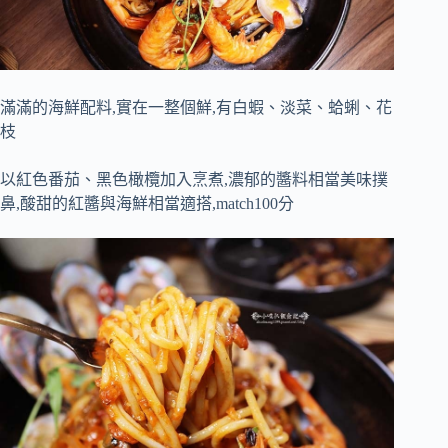
滿滿的海鮮配料,實在一整個鮮,有白蝦、淡菜、蛤蜊、花
枝
以紅色番茄、黑色橄欖加入烹煮,濃郁的醬料相當美味撲
鼻,酸甜的紅醬與海鮮相當適搭,match100分