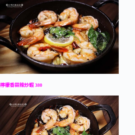
檸檬香蒜辣炒蝦 380