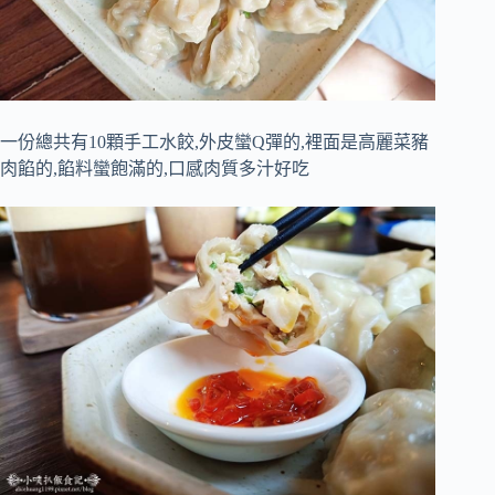
一份總共有10顆手工水餃,外皮蠻Q彈的,裡面是高麗菜豬
肉餡的,餡料蠻飽滿的,口感肉質多汁好吃