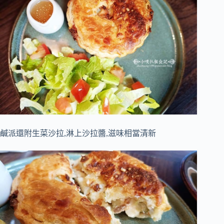
鹹派還附生菜沙拉,淋上沙拉醬,滋味相當清新