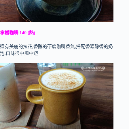
拿鐵咖啡 140 (熱)
還有美麗的拉花,香醇的研磨咖啡香氣,搭配香濃醇香的奶
泡,口味很中規中矩