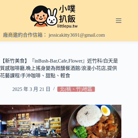
跳
至
主
要
內
廠商邀約合作信箱：
jessicakitty3691@gmail.com
容
【新竹美食】『inBush-Bar,Cafe,Flower』近竹科/白天是
質感咖啡廳,晚上搖身變為微醺餐酒館/浪漫小花店,提供
花藝課程/手沖咖啡、甜點、輕食
2025 年 3 月 21 日
北(桃、竹)地區