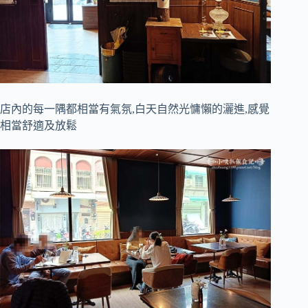
店內的每一隅都相當有氣氛,白天自然光慵懶的灑進,感覺
相當舒適及放鬆