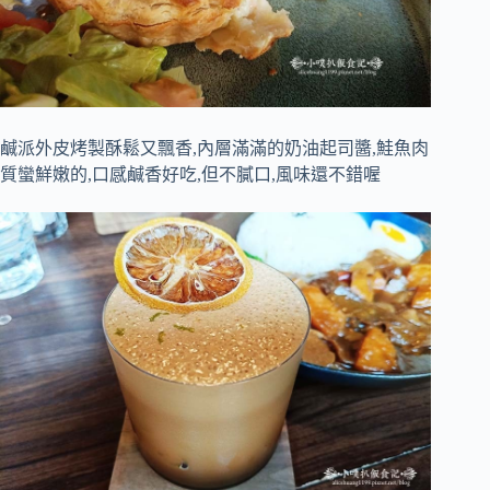
鹹派外皮烤製酥鬆又飄香,內層滿滿的奶油起司醬,鮭魚肉
質蠻鮮嫩的,口感鹹香好吃,但不膩口,風味還不錯喔