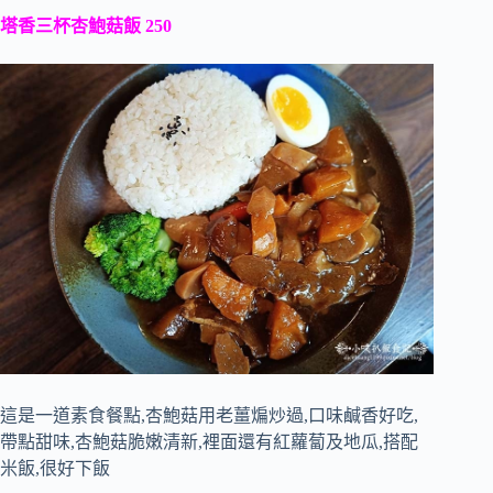
塔香三杯杏鮑菇飯 250
這是一道素食餐點,杏鮑菇用老薑煸炒過,口味鹹香好吃,
帶點甜味,杏鮑菇脆嫩清新,裡面還有紅蘿蔔及地瓜,搭配
米飯,很好下飯