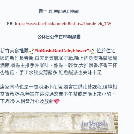
週一 19:00pm01:00am
FB:
https://www.facebook.com/inBush.tw/?locale=zh_TW
公休日公佈在FB粉絲團
新竹美食推薦
“inBush-Bar,Cafe,Flower”
,位於住宅
區的新竹長春街,白天是質感咖啡廳,晚上搖身變為微醺餐
酒館,餐點主推手沖咖啡、甜點、輕食,大推飄香塔香三杯
杏鮑菇、手工水餃皮薄餡多,鮭魚鹹派也美味十足
店家同時也是一間浪漫小花店,還會提供花藝課程,環境相
當寬敞舒適,無論在這渡過悠閒下午茶或是晚上來小酌一
下,都令人相當舒心及放鬆