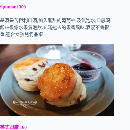
Spumoni 300
基酒是苦橙利口酒,加入酸甜的葡萄柚,及氣泡水,口感喝
起來很像水果氣泡飲,充滿迷人的果香風味,酒感不會很
重,適合女孩兒們品嚐
英式司康 160