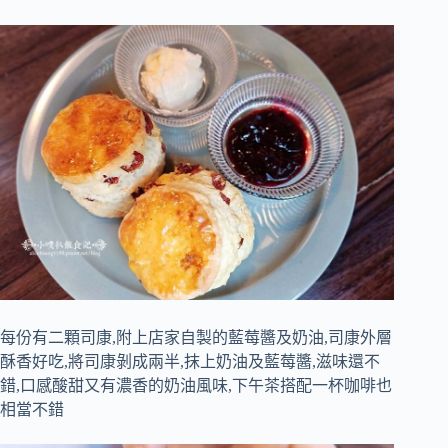
每份有二顆司康,附上店家自製的藍莓醬及奶油,司康外層
酥香好吃,將司康剝成兩半,抹上奶油及藍莓醬,滋味還不
錯,口感酸甜又有濃香的奶油風味,下午茶搭配一杯咖啡也
相當不錯