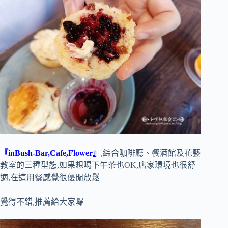
『inBush-Bar,Cafe,Flower』
,綜合咖啡廳、餐酒館及花藝
教室的三種型態,如果想喝下午茶也OK,店家環境也很舒
適,在這用餐感覺很優閒放鬆
覺得不錯,推薦給大家囉