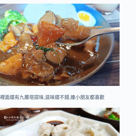
裡面還有九層塔提味,滋味還不錯,連小朋友都喜歡