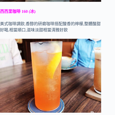
西西里咖啡 160 (冰)
美式咖啡調飲,香醇的研磨咖啡搭配酸香的檸檬,整體酸甜
好喝,相當順口,滋味淡甜相當清雅好飲