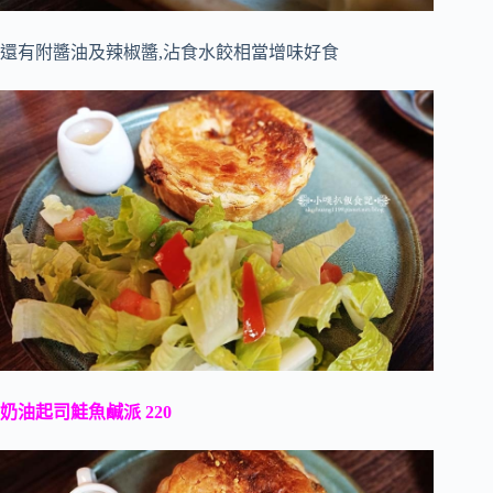
還有附醬油及辣椒醬,沾食水餃相當增味好食
奶油起司鮭魚鹹派 220