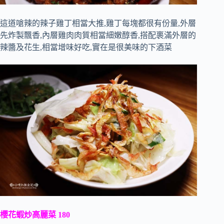
這道嗆辣的辣子雞丁相當大推,雞丁每塊都很有份量,外層
先炸製飄香,內層雞肉肉質相當細嫩醇香,搭配裹滿外層的
辣醬及花生,相當增味好吃,實在是很美味的下酒菜
櫻花蝦炒高麗菜 180