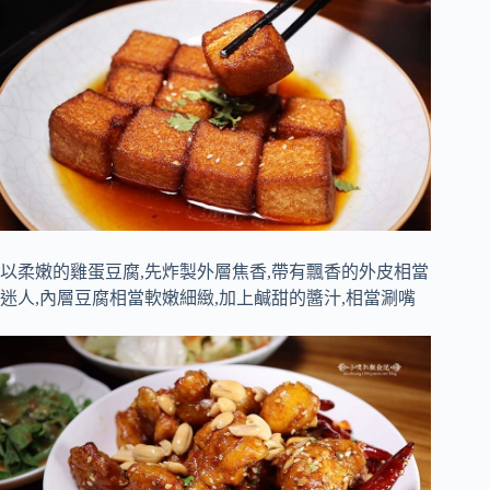
以柔嫩的雞蛋豆腐,先炸製外層焦香,帶有飄香的外皮相當
迷人,內層豆腐相當軟嫩細緻,加上鹹甜的醬汁,相當涮嘴