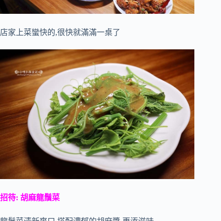
店家上菜蠻快的,很快就滿滿一桌了
招待: 胡麻龍鬚菜