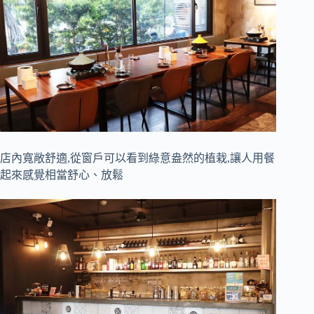
店內寬敞舒適,從窗戶可以看到綠意盎然的植栽,讓人用餐
起來感覺相當舒心、放鬆