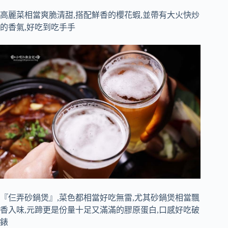
高麗菜相當爽脆清甜,搭配鮮香的櫻花蝦,並帶有大火快炒
的香氣,好吃到吃手手
『仨弄砂鍋煲』,菜色都相當好吃無雷,尤其砂鍋煲相當飄
香入味,元蹄更是份量十足又滿滿的膠原蛋白,口感好吃破
錶