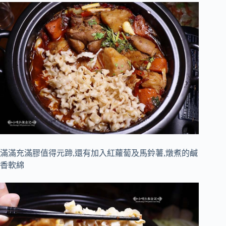
滿滿充滿膠值得元蹄,還有加入紅蘿蔔及馬鈴薯,燉煮的鹹
香軟綿