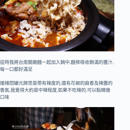
這時我將台南關廟麵一起加入鍋中,麵條吸收飽滿的醬汁,
每一口都好滿足
熗辣悶罐元蹄煲是帶有辣度的,還有花椒的麻香及辣醬的
香氣,我覺得大約是中辣程度,如果不吃辣的,可以點精燉
口味