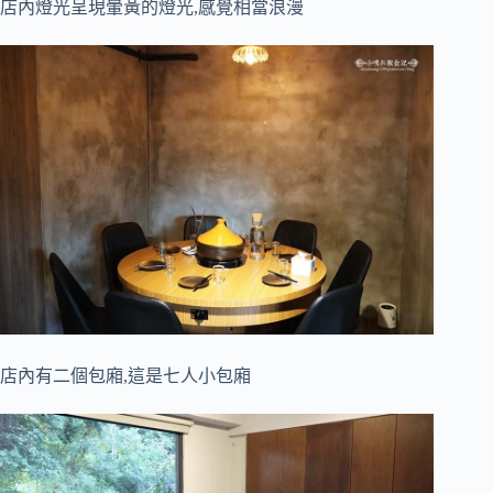
店內燈光呈現暈黃的燈光,感覺相當浪漫
店內有二個包廂,這是七人小包廂