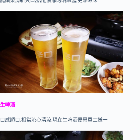
龍鬚菜清新爽口,搭配濃郁的胡麻醬,更添滋味
生啤酒
口感順口,相當沁心清涼,現在生啤酒優惠買二送一