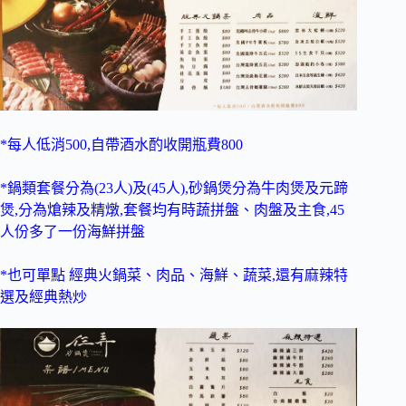
*每人低消500,自帶酒水酌收開瓶費800
*鍋類套餐分為(23人)及(45人),砂鍋煲分為牛肉煲及元蹄
煲,分為熗辣及精燉,套餐均有時蔬拼盤、肉盤及主食,45
人份多了一份海鮮拼盤
*也可單點 經典火鍋菜、肉品、海鮮、蔬菜,還有麻辣特
選及經典熱炒