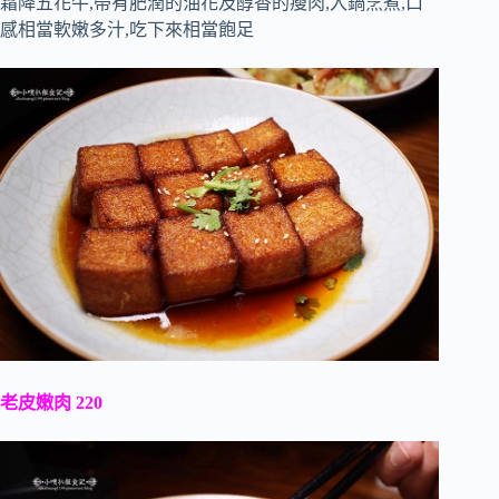
霜降五花牛,帶有肥潤的油花及醇香的瘦肉,入鍋烹煮,口
感相當軟嫩多汁,吃下來相當飽足
老皮嫩肉 220