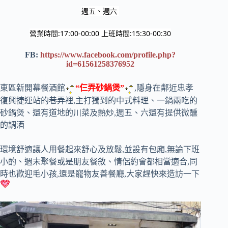
週五、週六 
營業時間:17:00-00:00 上班時間:15:30-00:30
FB:
https://www.facebook.com/profile.php?
id=61561258376952
東區新開幕餐酒館
“仨弄砂鍋煲”
,隱身在鄰近忠孝
復興捷運站的巷弄裡,主打獨到的中式料理、一鍋兩吃的
砂鍋煲、還有道地的川菜及熱炒,週五、六還有提供微醺
的調酒
環境舒適讓人用餐起來舒心及放鬆,並設有包廂,無論下班
小酌、週末聚餐或是朋友餐敘、情侶約會都相當適合,同
時也歡迎毛小孩,還是寵物友善餐廳,大家趕快來造訪一下