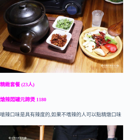
精緻套餐 (23人)
熗辣悶罐元蹄煲 1180
嗆辣口味是具有辣度的,如果不嗜辣的人可以點精燉口味