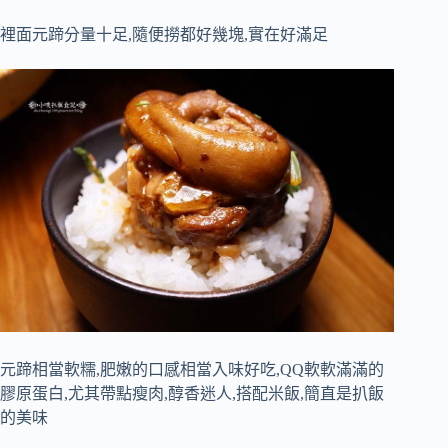
裡面元蹄分量十足,隨便撈都好幾塊,實在好滿足
元蹄相當軟糯,肥嫩的口感相當入味好吃,QQ軟軟滿滿的
膠原蛋白,尤其帶點瘦肉,醇香迷人,搭配米飯,簡直是扒飯
的美味