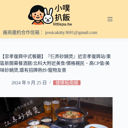
跳
至
主
要
內
廠商邀約合作信箱：
jessicakitty3691@gmail.com
容
【忠孝復興中式餐廳】『仨弄砂鍋煲』近忠孝復興站/東
區新開幕餐酒館/北科大附近美食/價格親民、高CP值/美
味砂鍋煲,還有招牌熱炒/寵物友善
2024 年 9 月 25 日
捷運板南線