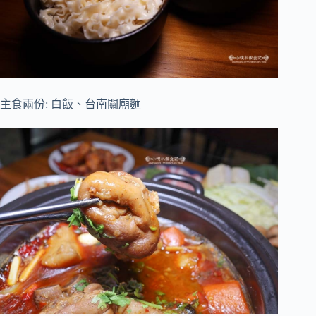
主食兩份: 白飯、台南關廟麵