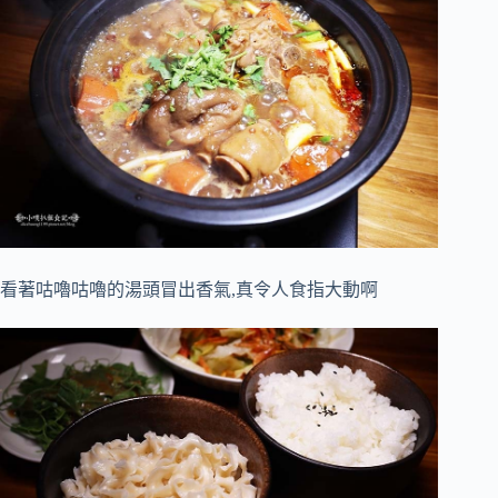
看著咕嚕咕嚕的湯頭冒出香氣,真令人食指大動啊