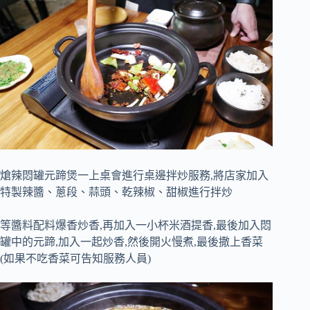
熗辣悶罐元蹄煲一上桌會進行桌邊拌炒服務,將店家加入
特製辣醬、蔥段、蒜頭、乾辣椒、甜椒進行拌炒
等醬料配料爆香炒香,再加入一小杯米酒提香,最後加入悶
罐中的元蹄,加入一起炒香,然後開火慢煮,最後撒上香菜
(如果不吃香菜可告知服務人員)