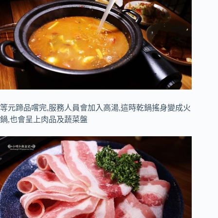
等元蹄品嚐完,服務人員會加入高湯,這時乾鍋搖身變成火
鍋,也會呈上肉品及蔬菜盤