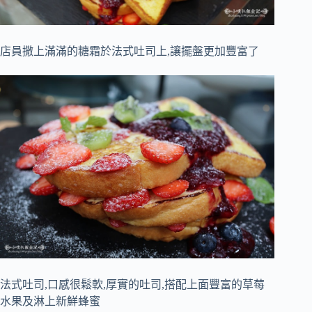
店員撒上滿滿的糖霜於法式吐司上,讓擺盤更加豐富了
法式吐司,口感很鬆軟,厚實的吐司,搭配上面豐富的草莓
水果及淋上新鮮蜂蜜