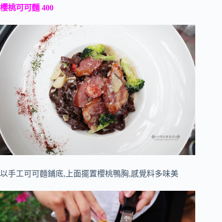
櫻桃可可麵 400
以手工可可麵鋪底,上面擺置櫻桃鴨胸,感覺料多味美