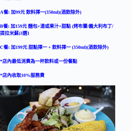
A餐: 加99元 飲料擇一(350ml)(酒飲除外)
B餐: 加159元 麵包+湯或果汁+甜點 (烤布蕾/義大利布丁/
提拉米蘇)3選1
C餐: 加199元 甜點擇一 + 飲料擇一 (350ml)(酒飲除外)
*店內最低消費為一杯飲料或一份餐點
*店內收取10%服務費