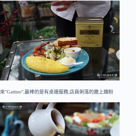
來”Gattino”,最棒的是有桌邊服務,店員俐落的撒上糖粉