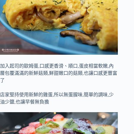
加入起司的歐姆蛋,口感更香滑、順口,蛋皮相當軟嫩,內
層包覆滿滿的新鮮菇類,鮮甜嫩口的菇類,也讓口感更豐富
了
店家堅持使用新鮮的雞蛋,所以無蛋腥味,簡單的調味,少
油少鹽,也讓早餐無負擔