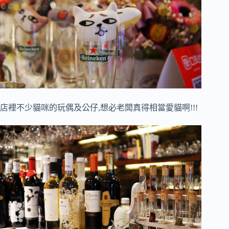
店裡不少貓咪的玩偶及公仔,想必老闆真得相當愛貓啊!!!