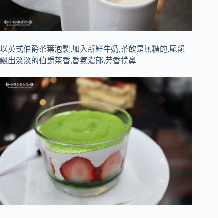
以英式伯爵茶葉泡製,加入新鮮牛奶,茶飲是無糖的,尾韻
飄出淡淡的伯爵茶香,香氣濃郁,芳香撲鼻