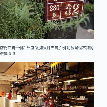
店門口有一個戶外座位,如果好天氣,戶外用餐是個不錯的
選擇喔!!!