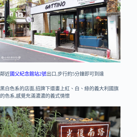
鄰近
國父紀念館站2號
出口,步行約5分鐘即可到達
黑白色系的店面,招牌下還畫上紅、白、綠的義大利國旗
的色系,感覺充滿濃濃的義式情懷