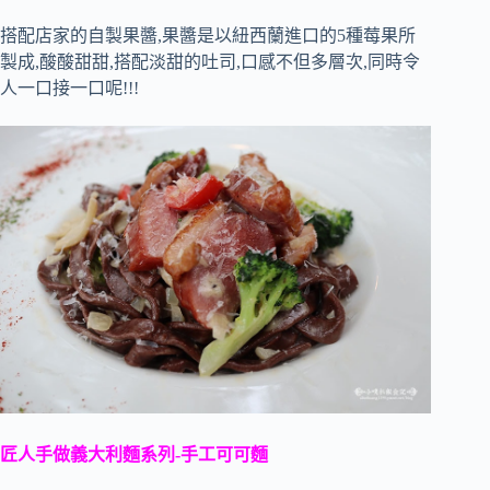
搭配店家的自製果醬,果醬是以紐西蘭進口的5種莓果所
製成,酸酸甜甜,搭配淡甜的吐司,口感不但多層次,同時令
人一口接一口呢!!!
匠人手做義大利麵系列-手工可可麵