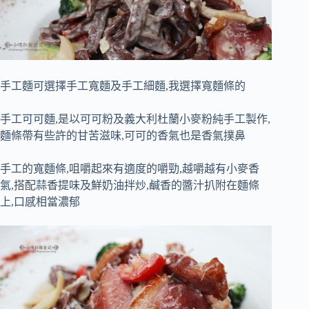
手工麵可選擇手工寬麵及手工細麵,我選擇寬麵條的
手工可可麵,是以可可粉及義大利杜蘭小麥粉純手工製作,
麵條帶有些許的甘苦滋味,可可的香氣也是香氣撲鼻
手工的寬麵條,咀嚼起來有適度的嚼勁,越嚼越有小麥香
氣,搭配蒜香提味及鮮奶油拌炒,鹹香的醬汁扒附在麵條
上,口感相當濃郁