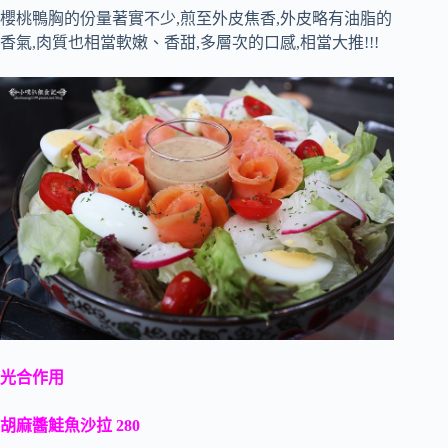
櫻桃鴨胸的份量著實不少,煎至外皮焦香,外皮略有油脂的
香氣,肉質也相當軟嫩、香甜,多層次的口感,相當大推!!!
光合作用
胡麻醬鮭魚沙拉 280