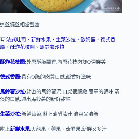
這盤擺盤相當豐富
有:
法式吐司、新鮮水果、生菜沙拉、歐姆蛋、德式香
腸、酥炸花枝圈、馬鈴薯沙拉
酥炸花枝圈:
外層酥脆飄香,內層花枝肉塊Q彈鮮美
德式香腸:
具有Q脆的肉質口感,鹹香好滋味
馬鈴薯沙拉:
綿密的馬鈴薯泥,口感很細緻,簡單的調味,清
淡的口感,透出馬鈴薯的新鮮甜味
生菜沙拉:
新鮮蔬菜,淋上油醋醬汁,清爽又清新
附上
新鮮水果
,火龍果、蘋果、奇異果,新鮮又多汁