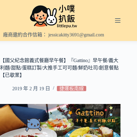
跳
至
主
要
內
廠商邀約合作信箱：
jessicakitty3691@gmail.com
容
【國父紀念館義式餐廳早午餐】『Gattino』早午餐/義大
利麵/甜點/蛋糕訂製/大推手工可可麵/鮮奶吐司/創意餐點
【已歇業】
2019 年 2 月 19 日
捷運板南線