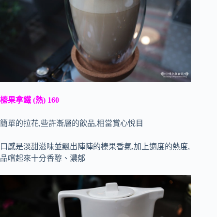
榛果拿鐵 (熱) 160
簡單的拉花,些許漸層的飲品,相當賞心悅目
口感是淡甜滋味並飄出陣陣的榛果香氣,加上適度的熱度,
品嚐起來十分香醇、濃郁