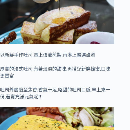
以新鮮手作吐司,裹上蛋液煎製,再淋上嚴選蜂蜜
厚實的法式吐司,有著淡淡的甜味,再搭配新鮮蜂蜜,口味
更豐富
吐司外層煎至焦香,香氣十足,略甜的吐司口感,早上來一
份,著實充滿元氣呢!!!