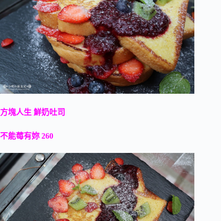
方塊人生 鮮奶吐司
不能莓有妳 260