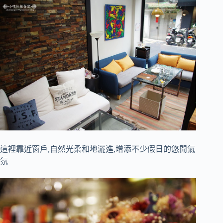
這裡靠近窗戶,自然光柔和地灑進,增添不少假日的悠閒氣
氛