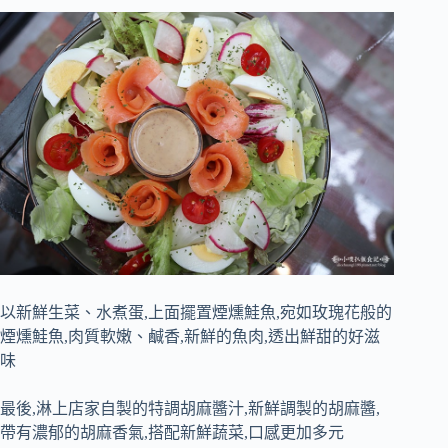
以新鮮生菜、水煮蛋,上面擺置煙燻鮭魚,宛如玫瑰花般的
煙燻鮭魚,肉質軟嫩、鹹香,新鮮的魚肉,透出鮮甜的好滋
味
最後,淋上店家自製的特調胡麻醬汁,新鮮調製的胡麻醬,
帶有濃郁的胡麻香氣,搭配新鮮蔬菜,口感更加多元