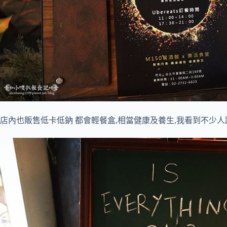
店內也販售低卡低鈉 都會輕餐盒,相當健康及養生,我看到不少人