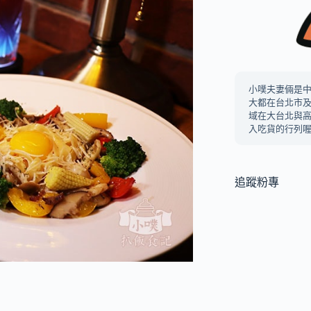
小噗夫妻倆是
大都在台北市
域在大台北與
入吃貨的行列喔
追蹤粉專