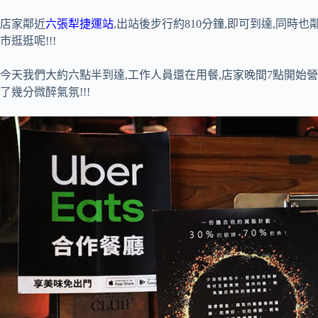
店家鄰近
六張犁捷運站
,出站後步行約810分鐘,即可到達,同時
市逛逛呢!!!
今天我們大約六點半到達,工作人員還在用餐,店家晚間7點開始營
了幾分微醉氣氛!!!