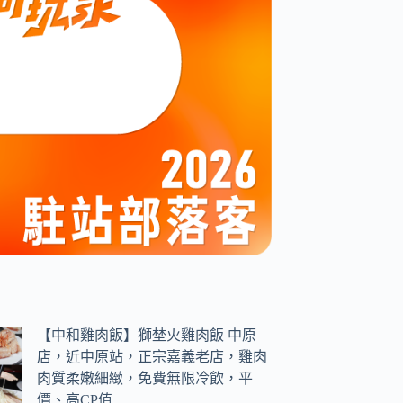
【中和雞肉飯】獅埜火雞肉飯 中原
店，近中原站，正宗嘉義老店，雞肉
肉質柔嫩細緻，免費無限冷飲，平
價、高CP值