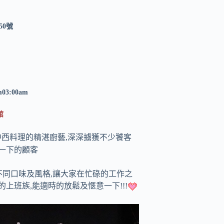
50號
m03:00am
館
中西料理的精湛廚藝,深深擄獲不少饕客
醺一下的顧客
、西式的不同口味及風格,讓大家在忙碌的工作之
上班族,能適時的放鬆及愜意一下!!!