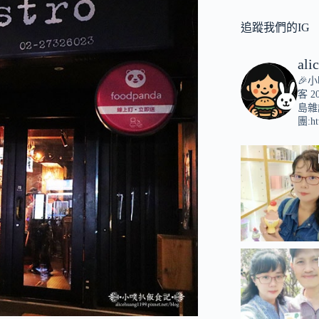
追蹤我們的IG
ali
🎉
客
2
島雜
團:ht