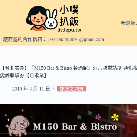
跳
至
主
精選懶
要
內
廠商邀約合作信箱：
jessicakitty3691@gmail.com
容
【台北美食】『M150 Bar & Bistro 餐酒館』近六張犁站/近
愛評體驗券【已歇業】
2019 年 3 月 11 日
捷運文湖線