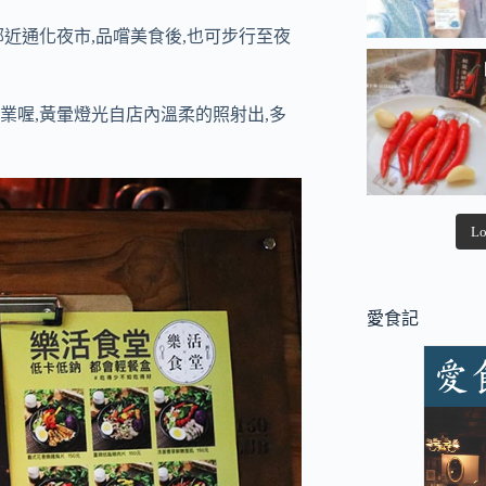
也鄰近通化夜市,品嚐美食後,也可步行至夜
業喔,黃暈燈光自店內溫柔的照射出,多
Lo
愛食記