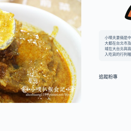
小噗夫妻倆是
大都在台北市
域在大台北與
入吃貨的行列喔
追蹤粉專