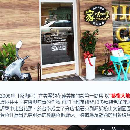
2006年【家咖哩】在美麗的花蓮美崙開設第一間店,以
“疼惜大
環境共生、有機與無毒的作物,再加上獨家研發10多種特色咖哩,精
評聲中走出花蓮、於台南成立了分店,接著來到鄰近松山文創園區的
黃色打造出光鮮明亮的餐廳色系,給人一種放鬆及舒適的用餐環境!