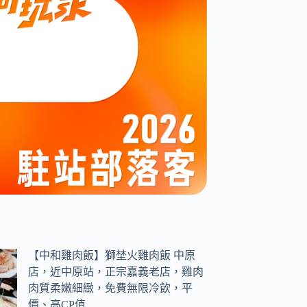
【中和雞肉飯】獅埜火雞肉飯 中原
店，近中原站，正宗嘉義老店，雞肉
肉質柔嫩細緻，免費無限冷飲，平
價、高CP值