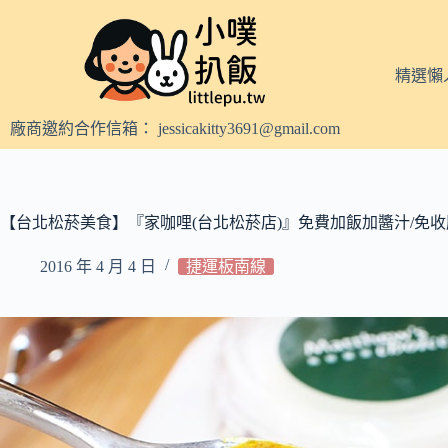
跳
至
主
精選懶
要
內
廠商邀約合作信箱：
jessicakitty3691@gmail.com
容
【台北松菸美食】『家咖哩(台北松菸店)』免費加飯加醬汁/免收服務
2016 年 4 月 4 日
捷運板南線