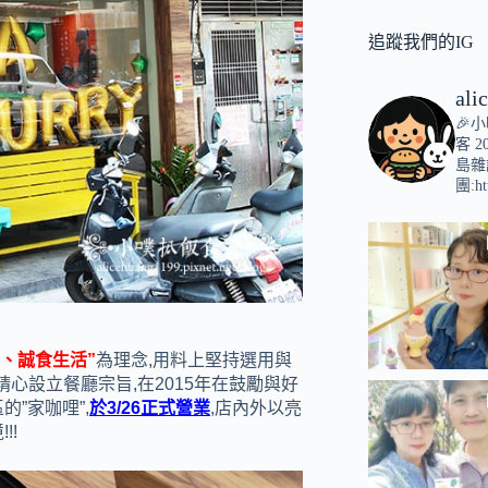
追蹤我們的IG
ali
🎉
客
2
島雜
團:ht
地、誠食生活”
為理念,用料上堅持選用與
心設立餐廳宗旨,在2015年在鼓勵與好
”家咖哩”,
於3/26正式營業
,店內外以亮
!!