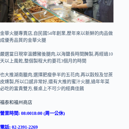
金華火腿專賣店,自民國54年創業,歷年來以新鮮的肉品做
成優秀品質的金華火腿
嚴選當日現宰溫體豬後腿肉,以海鹽長時間醃製,再經過10
天以上風乾,整個製程大約要花3個月的時間
也大推湖南臘肉,選擇肥瘦參半的五花肉,再以穀殼及甘蔗
皮燻製,所以口感非常好,還有大推的蜜汁火腿,過年年菜
必吃的富貴雙方,餐桌上不可少的經典佳餚
福泰和福州商店
營業時間: 08:0018:00 (周一公休)
電話: 02-2391-2269