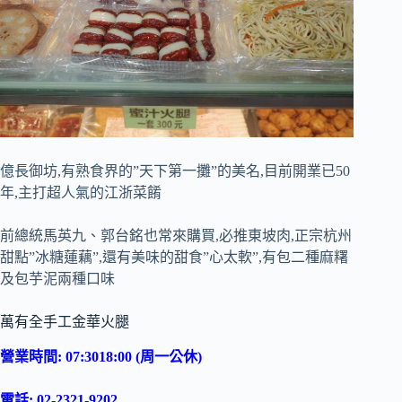
億長御坊,有熟食界的”天下第一攤”的美名,目前開業已50
年,主打超人氣的江浙菜餚
前總統馬英九、郭台銘也常來購買,必推東坡肉,正宗杭州
甜點”冰糖蓮藕”,還有美味的甜食”心太軟”,有包二種麻糬
及包芋泥兩種口味
萬有全手工金華火腿
營業時間: 07:3018:00 (周一公休)
電話: 02-2321-9202