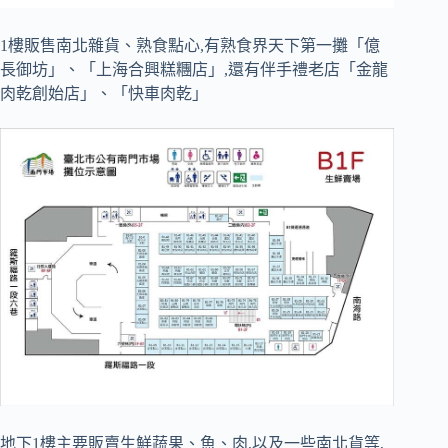
1樓販售南北雜貨、熟食點心,有熟食界天下第一攤「億
長御坊」、「上海合興糕糰店」,還有伴手禮老店「金龍
肉乾創始店」、「快車肉乾」
地下1樓主要販賣生鮮蔬果、魚、肉,以及一些南北貨等,