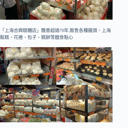
「上海合興糕糰店」飄香超過70年,販售各種饅頭、上海
鬆糕、花捲、包子、糕餅等麵食點心