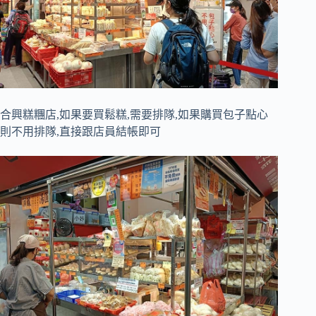
合興糕糰店,如果要買鬆糕,需要排隊,如果購買包子點心
則不用排隊,直接跟店員結帳即可