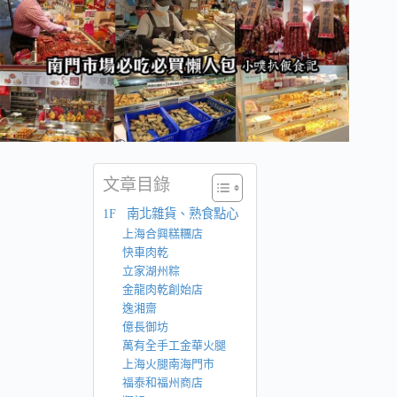
文章目錄
1F 南北雜貨、熟食點心
上海合興糕糰店
快車肉乾
立家湖州粽
金龍肉乾創始店
逸湘齋
億長御坊
萬有全手工金華火腿
上海火腿南海門市
福泰和福州商店