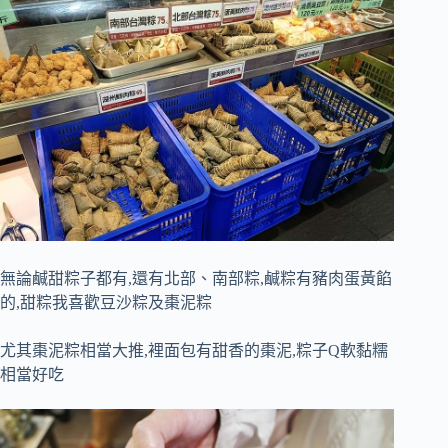
無論鹹甜粽子都有,還有北部、南部粽,鹹粽有豬肉蛋黃餡
的,甜粽我喜歡豆沙粽及棗泥粽
尤其棗泥粽相當大推,裡面包有甜香的棗泥,粽子Q軟黏糯
相當好吃