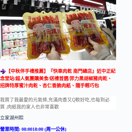
【中秋伴手禮推薦】『快車肉乾
南門總店』近中正紀
念堂站
/
超人氣團購美食
/
送禮首選
/
菲力黑胡椒豬肉乾、
招牌特厚蜜汁肉乾、杏仁香脆肉紙、隨手輕巧包
我買了我最愛的元氣條,充滿肉香又Q軟好吃,也每到必
買
,肉紙我的家人也非常喜歡
立家湖州粽
營業時間: 08:0018:00 (周一公休)