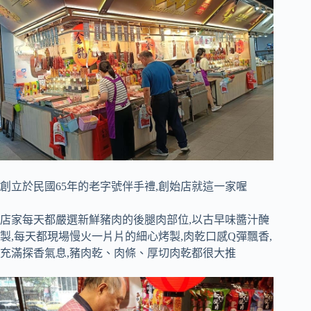
創立於民國65年的老字號伴手禮,創始店就這一家喔
店家每天都嚴選新鮮豬肉的後腿肉部位,以古早味醬汁醃
製,每天都現場慢火一片片的細心烤製,肉乾口感Q彈飄香,
充滿探香氣息,豬肉乾、肉條、厚切肉乾都很大推