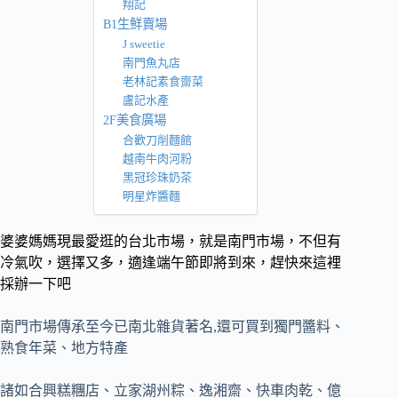
翔記
B1生鮮賣場
J sweetie
南門魚丸店
老林記素食齋菜
盧記水產
2F美食廣場
合歡刀削麵館
越南牛肉河粉
黑冠珍珠奶茶
明星炸醬麵
婆婆媽媽現最愛逛的台北市場，就是南門市場，不但有
冷氣吹，選擇又多，適逢端午節即將到來，趕快來這裡
採辦一下吧
南門市場傳承至今已南北雜貨著名,還可買到獨門醬料、
熟食年菜、地方特產
諸如合興糕糰店、立家湖州粽、逸湘齋、快車肉乾、億