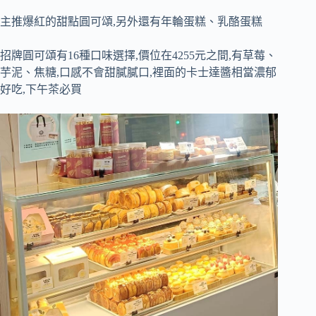
主推爆紅的甜點圓可頌,另外還有年輪蛋糕、乳酪蛋糕
招牌圓可頌有16種口味選擇,價位在4255元之間,有草莓、
芋泥、焦糖,口感不會甜膩膩口,裡面的卡士達醬相當濃郁
好吃,下午茶必買