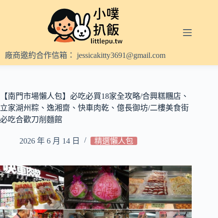
跳
至
主
要
內
廠商邀約合作信箱：
jessicakitty3691@gmail.com
容
【南門市場懶人包】必吃必買18家全攻略/合興糕糰店、
立家湖州粽、逸湘齋、快車肉乾、億長御坊/二樓美食街
必吃合歡刀削麵館
2026 年 6 月 14 日
精選懶人包