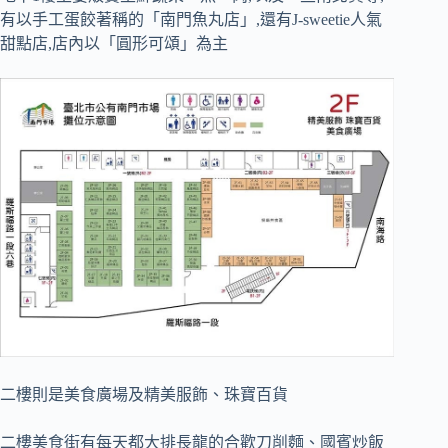
有以手工蛋餃著稱的「南門魚丸店」,還有
J-sweetie
人氣
甜點店,店內以「圓形可頌」為主
二樓則是美食廣場及精美服飾、珠寶百貨
二樓美食街有每天都大排長龍的合歡刀削麵、國賓炒飯