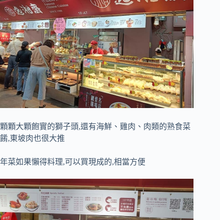
顆顆大顆飽實的獅子頭,還有海鮮、雞肉、肉類的熟食菜
餚,東坡肉也很大推
年菜如果懶得料理,可以買現成的,相當方便