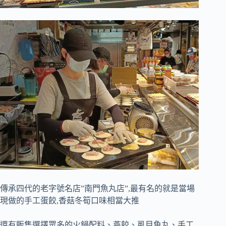
傳承四代的老字號名店”南門魚丸店”,最有名的就是當場
現做的手工蛋餃,香菇冬筍口味相當大推
還有販售選擇眾多的火鍋配料、燕餃、虱目魚丸、手工