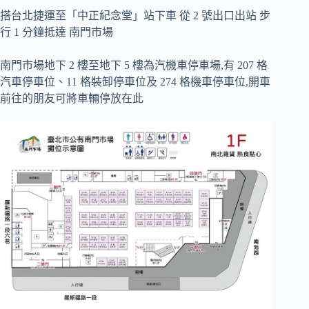
搭台北捷運至「中正紀念堂」站下車
從
2
號出口出站
步
行
1
分鐘抵達
南門市場
南門市場地下
2
樓至地下
5
樓為汽機車停車場,有
207
格
汽車停車位、
11
格裝卸停車位及
274
格機車停車位,開車
前往的朋友可將車輛停放在此