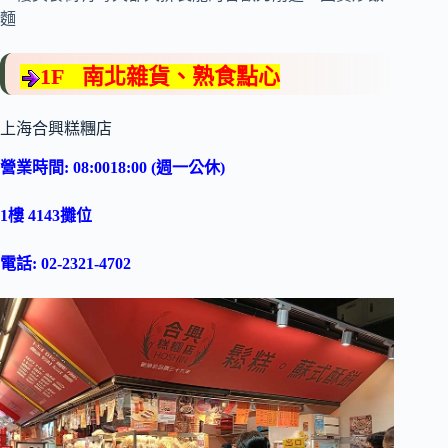
麵
1F 南北雜貨、熟食點心
上海合興糕糰店
營業時間: 08:0018:00 (週一公休)
1樓 4143攤位
電話: 02-2321-4702